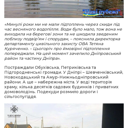
«Минулі роки ми не мали підтоплень через скиди під
час весняного водопілля. Води було мало, тож вона не
виходила на берегові зони та не шкодила зведеним
поблизу подвір’ям і спорудам,
–
пояснила директорка
департаменту цивільного захисту ОВА Тетяна
Куряченко.
– Цьогоріч про ймовірні підтоплення
попереджали. На цей момент зачепило Дніпровський
район та частину Дніпра
».
Постраждали Обухівська, Петриківська та
Підгородненські громади. У Дніпрі – Шевченківський,
Новокодацький та Амур-Нижньодніпровський
райони. А ще – набережна міста. У воді територія
храму, кілька десятків садових будинків і приватних
домоволодінь. Подекуди розмило дороги і
сільгоспугіддя.