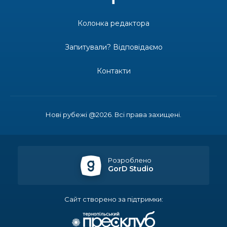
15.07.2026
Колонка редактора
ДОЩІ СТРИМУЮТЬ ЖНИВА
Запитували? Відповідаємо
Контакти
14.07.2026
До міста — безкоштовно: жителі
віддалених сіл Затишнянської
громади мають регулярне
Нові рубежі @2026. Всі права захищені.
сполучення
13.07.2026
Розроблено
Банкнота 2 000 гривень: навіщо її
GorD Studio
вводять та коли надійде в обіг
Сайт створено за підтримки:
10.07.2026
На рахунку Ольги Акіменко (Коліуш)