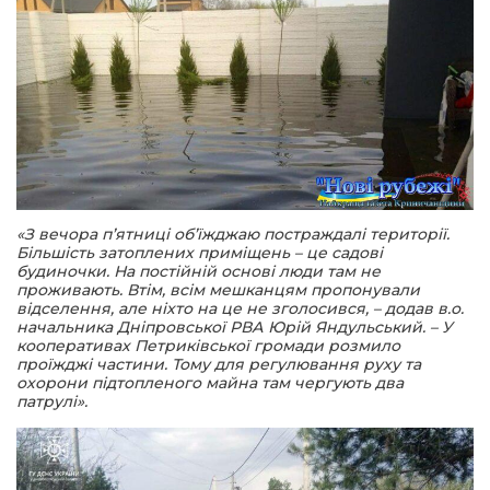
«З вечора п’ятниці об’їжджаю постраждалі території.
Більшість затоплених приміщень – це садові
будиночки. На постійній основі люди там не
проживають. Втім, всім мешканцям пропонували
відселення, але ніхто на це не зголосився,
– додав
в.о.
начальника Дніпровської РВА Юрій Яндульський.
– У
кооперативах Петриківської громади розмило
проїжджі частини. Тому для регулювання руху та
охорони підтопленого майна там чергують два
патрулі
».