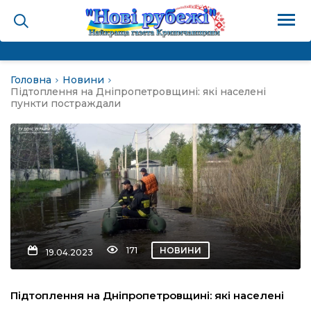
Головна
Новини
на
Підтоплення на Дніпропетровщині: які населені
пункти постраждали
и
і громада
ура
171
НОВИНИ
19.04.2023
біди не буває
Підтоплення на Дніпропетровщині: які населені
ал пам’яті