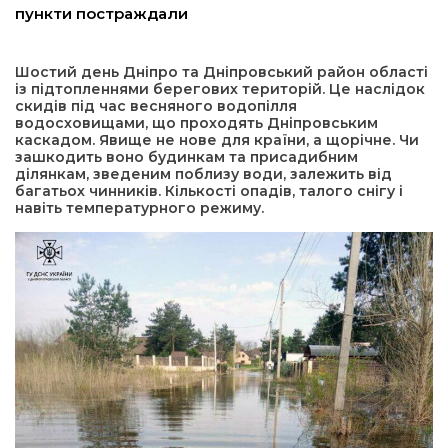
пункти постраждали
а редактора
Шостий день Дніпро та Дніпровський район області
із підтопленнями берегових територій. Це наслідок
вали? Відповідаємо
скидів під час весняного водопілля
водосховищами, що проходять Дніпровським
каскадом. Явище не нове для країни, а щорічне. Чи
ти
зашкодить воно будинкам та присадибним
ділянкам, зведеним поблизу води, залежить від
багатьох чинників. Кількості опадів, талого снігу і
навіть температурного режиму.