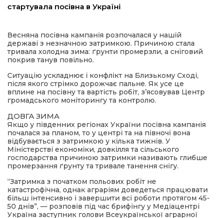
стартувала посівна в Україні
а редактора
Весняна посівна кампанія розпочалася у нашій
державі з незначною затримкою. Причиною стала
вали? Відповідаємо
тривала холодна зима: ґрунти промерзли, а сніговий
покрив танув повільно.
ти
Ситуацію ускладнює і конфлікт на Близькому Сході,
після якого стрімко дорожчає пальне. Як усе це
вплине на посівну та вартість робіт, зʼясовував Центр
громадського моніторингу та контролю.
ДОВГА ЗИМА
Якщо у південних регіонах України посівна кампанія
почалася за планом, то у центрі та на півночі вона
відбувається з затримкою у кілька тижнів. У
Міністерстві економіки, довкілля та сільського
господарства причиною затримки називають глибше
промерзання ґрунту та тривале танення снігу.
“Затримка з початком польових робіт не
катастрофічна, однак аграріям доведеться працювати
більш інтенсивно і завершити всі роботи протягом 45-
50 днів”, — розповів під час брифінгу у Медіацентрі
Україна заступник голови Всеукраїнської аграрної