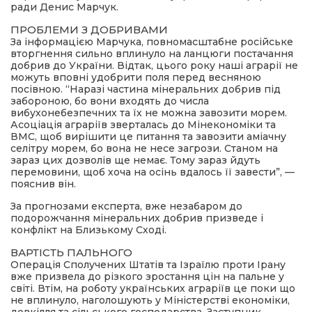
ради Денис Марчук.
ПРОБЛЕМИ З ДОБРИВАМИ
За інформацією Марчука, повномасштабне російське
вторгнення сильно вплинуло на ланцюги постачання
добрив до України. Відтак, цього року наші аграрії не
можуть вповні удобрити поля перед весняною
посівною. “Наразі частина мінеральних добрив під
забороною, бо вони входять до числа
вибухонебезпечних та їх не можна завозити морем.
Асоціація аграріїв зверталась до Мінекономіки та
ВМС, щоб вирішити це питання та завозити аміачну
селітру морем, бо вона не несе загрози. Станом на
зараз цих дозволів ще немає. Тому зараз йдуть
перемовини, щоб хоча на осінь вдалось її завести”, —
пояснив він.
За прогнозами експерта, вже незабаром до
подорожчання мінеральних добрив призведе і
конфлікт на Близькому Сході.
ВАРТІСТЬ ПАЛЬНОГО
Операція Сполучених Штатів та Ізраїлю проти Ірану
вже призвела до різкого зростання цін на пальне у
світі. Втім, на роботу українських аграріїв це поки що
не вплинуло, наголошують у Міністерстві економіки,