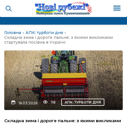
Головна
АПК: турботи дня
на
Складна зима і дороге пальне: з якими викликами
стартувала посівна в Україні
и
і громада
ура
118
АПК: ТУРБОТИ ДНЯ
16.03.2026
біди не буває
Складна зима і дороге пальне: з якими викликами
ал пам’яті