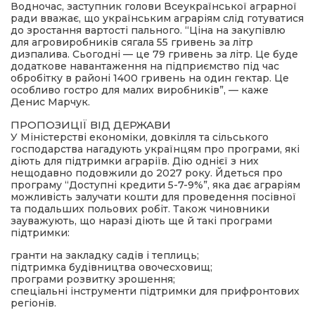
Водночас, заступник голови Всеукраїнської аграрної
ради вважає, що українським аграріям слід готуватися
до зростання вартості пального. “Ціна на закупівлю
для агровиробників сягала 55 гривень за літр
дизпалива. Сьогодні — це 79 гривень за літр. Це буде
додаткове навантаження на підприємство під час
обробітку в районі 1400 гривень на один гектар. Це
особливо гостро для малих виробників”, — каже
Денис Марчук.
ПРОПОЗИЦІЇ ВІД ДЕРЖАВИ
У Міністерстві економіки, довкілля та сільського
господарства нагадують українцям про програми, які
діють для підтримки аграріїв. Дію однієї з них
нещодавно подовжили до 2027 року. Йдеться про
програму “Доступні кредити 5-7-9%”, яка дає аграріям
можливість залучати кошти для проведення посівної
та подальших польових робіт. Також чиновники
зауважують, що наразі діють ще й такі програми
підтримки:
гранти на закладку садів і теплиць;
підтримка будівництва овочесховищ;
програми розвитку зрошення;
спеціальні інструменти підтримки для прифронтових
регіонів.