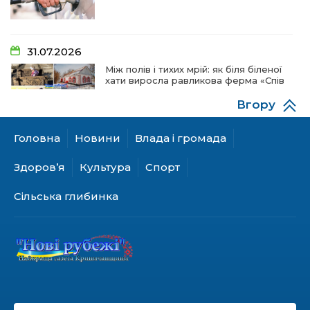
31.07.2026
Між полів і тихих мрій: як біля біленої
хати виросла равликова ферма «Спів
пташок»
Вгору
Головна
Новини
Влада і громада
28.07.2026
«КОЛО НЕЗЛАМНИХ»: як діти та
Здоров’я
Культура
Спорт
ветерани разом створюють
унікальний телепроєкт
Сільська глибинка
18.07.2026
Куди звернутися мешканцям
Криничанської громади за
соціальною підтримкою