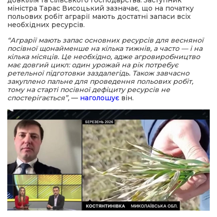
довкілля та сільського господарства. Заступник
міністра Тарас Висоцький зазначає, що на початку
польових робіт аграрії мають достатні запаси всіх
необхідних ресурсів.
“Аграрії мають запас основних ресурсів для весняної
посівної щонайменше на кілька тижнів, а часто — і на
кілька місяців. Це необхідно, адже агровиробництво
має довгий цикл: один урожай на рік потребує
ретельної підготовки заздалегідь. Також завчасно
закуплено пальне для проведення польових робіт,
тому на старті посівної дефіциту ресурсів не
спостерігається”,
—
наголошує
він.