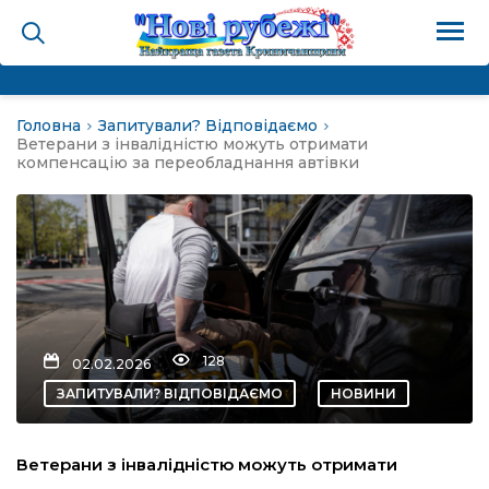
Головна
Запитували? Відповідаємо
на
Ветерани з інвалідністю можуть отримати
компенсацію за переобладнання автівки
и
і громада
ура
128
02.02.2026
ЗАПИТУВАЛИ? ВІДПОВІДАЄМО
НОВИНИ
біди не буває
Ветерани з інвалідністю можуть отримати
ал пам’яті