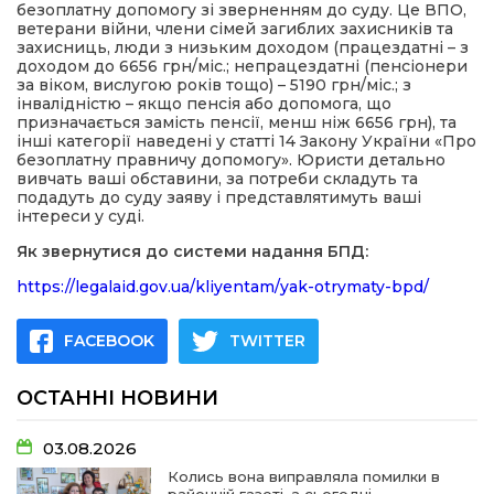
безоплатну допомогу зі зверненням до суду. Це ВПО,
ветерани війни, члени сімей загиблих захисників та
захисниць, люди з низьким доходом (працездатні – з
доходом до 6656 грн/міс.; непрацездатні (пенсіонери
за віком, вислугою років тощо) – 5190 грн/міс.; з
інвалідністю – якщо пенсія або допомога, що
призначається замість пенсії, менш ніж 6656 грн), та
інші категорії наведені у статті 14 Закону України «Про
безоплатну правничу допомогу». Юристи детально
вивчать ваші обставини, за потреби складуть та
подадуть до суду заяву і представлятимуть ваші
інтереси у суді.
Як звернутися до системи надання БПД:
https://legalaid.gov.ua/kliyentam/yak-otrymaty-bpd/
FACEBOOK
TWITTER
ОСТАННІ НОВИНИ
03.08.2026
Колись вона виправляла помилки в