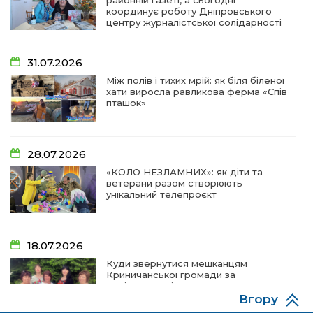
районній газеті, а сьогодні
координує роботу Дніпровського
центру журналістської солідарності
31.07.2026
Між полів і тихих мрій: як біля біленої
хати виросла равликова ферма «Спів
пташок»
28.07.2026
«КОЛО НЕЗЛАМНИХ»: як діти та
ветерани разом створюють
унікальний телепроєкт
18.07.2026
Куди звернутися мешканцям
Криничанської громади за
соціальною підтримкою
Вгору