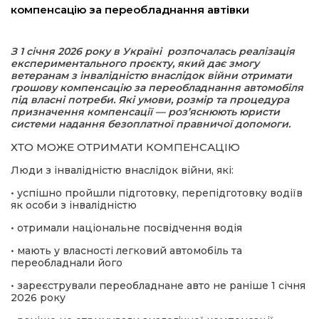
компенсацію за переобладнання автівки
а редактора
З 1 січня 2026 року в Україні розпочалась реалізація
експериментального проєкту, який дає змогу
вали? Відповідаємо
ветеранам з інвалідністю внаслідок війни отримати
грошову компенсацію за переобладнання автомобіля
під власні потреби.
Які умови, розмір та процедура
ти
призначення компенсації — роз’яснюють юристи
системи надання безоплатної правничої допомоги.
ХТО МОЖЕ ОТРИМАТИ КОМПЕНСАЦІЮ
Люди з інвалідністю внаслідок війни, які:
• успішно пройшли підготовку, перепідготовку водіїв
як особи з інвалідністю
• отримали національне посвідчення водія
• мають у власності легковий автомобіль та
переобладнали його
• зареєстрували переобладнане авто не раніше 1 січня
2026 року