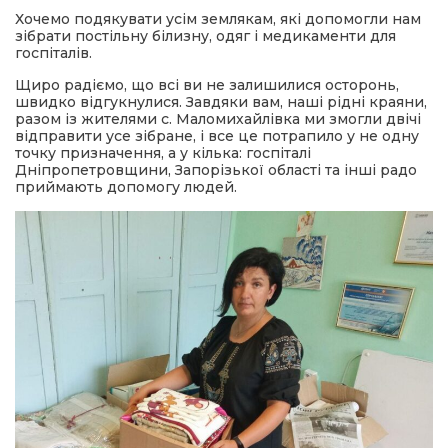
Хочемо подякувати усім землякам, які допомогли нам
зібрати постільну білизну, одяг і медикаменти для
а редактора
госпіталів.
Щиро радіємо, що всі ви не залишилися осторонь,
вали? Відповідаємо
швидко відгукнулися. Завдяки вам, наші рідні краяни,
разом із жителями с. Маломихайлівка ми змогли двічі
відправити усе зібране, і все це потрапило у не одну
точку призначення, а у кілька: госпіталі
ти
Дніпропетровщини, Запорізької області та інші радо
приймають допомогу людей.