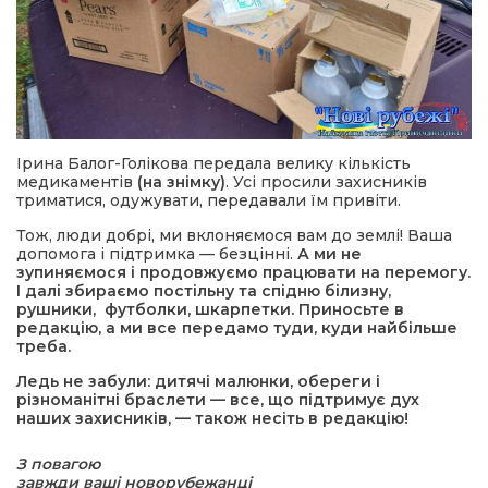
Ірина Балог-Голікова передала велику кількість
медикаментів
(на знімку)
. Усі просили захисників
триматися, одужувати, передавали їм привіти.
Тож, люди добрі, ми вклоняємося вам до землі! Ваша
допомога і підтримка — безцінні.
А ми не
зупиняємося і продовжуємо працювати на перемогу.
І далі збираємо постільну та спідню білизну,
рушники, футболки, шкарпетки. Приносьте в
редакцію, а ми все передамо туди, куди найбільше
треба.
Ледь не забули: дитячі малюнки, обереги і
різноманітні браслети — все, що підтримує дух
наших захисників, — також несіть в редакцію!
З повагою
завжди ваші новорубежанці