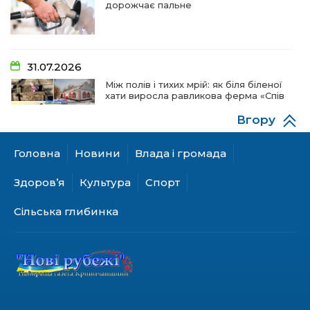
дорожчає пальне
31.07.2026
Між полів і тихих мрій: як біля біленої
хати виросла равликова ферма «Спів
пташок»
Вгору
Головна
Новини
Влада і громада
28.07.2026
«КОЛО НЕЗЛАМНИХ»: як діти та
Здоров’я
Культура
Спорт
ветерани разом створюють
унікальний телепроєкт
Сільська глибинка
18.07.2026
Куди звернутися мешканцям
Криничанської громади за
соціальною підтримкою