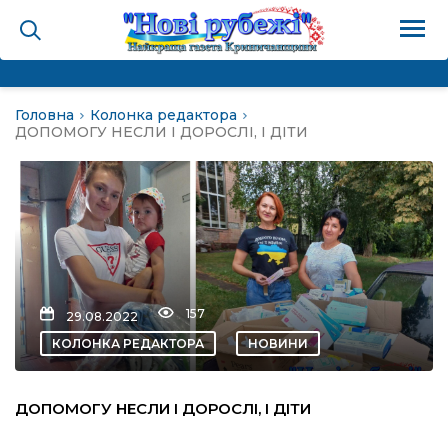
Головна
Колонка редактора
на
ДОПОМОГУ НЕСЛИ І ДОРОСЛІ, І ДІТИ
и
і громада
ура
157
29.08.2022
КОЛОНКА РЕДАКТОРА
НОВИНИ
біди не буває
ДОПОМОГУ НЕСЛИ І ДОРОСЛІ, І ДІТИ
ал пам’яті