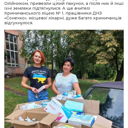
Олійником, привезли цілий пакунок, а після них й інші
їхні земляки підтягнулися. А ще вчителі
Криничанського ліцею № 1, працівники ДНЗ
«Сонечко», місцевої лікарні, дуже багато криничанців
відгукнулося.