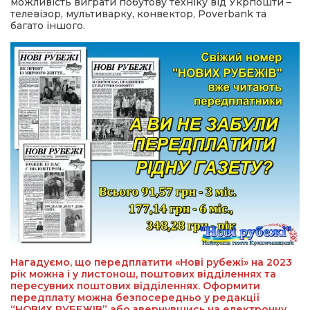
можливість виграти побутову техніку від Укрпошти –
телевізор, мультиварку, конвектор, Poverbank та
багато іншого.
Нагадуємо, що передплатити «Нові рубежі» на 2023
рік можна і у листонош, поштових відділеннях та
пересувних поштових відділеннях. Оформити
передплату можна безпосередньо у редакції
“НОВИХ РУБЕЖІВ” або звернувшись на електронну