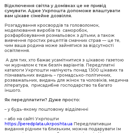
Відключення світла у домівках це не привід
сумувати. Адже Укрпошта допоможе влаштувати
а редактора
вам цікаве сімейне дозвілля.
Розгадування кросвордів та головоломок,
вали? Відповідаємо
моделювання виробів та саморобок,
розфарбовування розмальовок з дітьми, а також
вивчення простих рецептів смачних страв — це те,
чим ваша родина може зайнятися за відсутності
ти
освітлення.
А для тих, хто бажає усамітнитися з цікавою газетою
чи журналом є теж безліч варіантів. Передплатні
каталоги Укрпошти налічують понад 1300 цікавих та
пізнавальних видань – громадсько-політичних,
розважальних, видань для жінок та чоловіків, медична
література, присадибне господарство та багато
іншого.
Як передплатити? Дуже просто:
– у будь-якому поштовому відділенні
– або на сайті Укрпошти
https://peredplata.ukrposhta.ua
Передплативши
видання рідним та близьким, можна подарувати їм