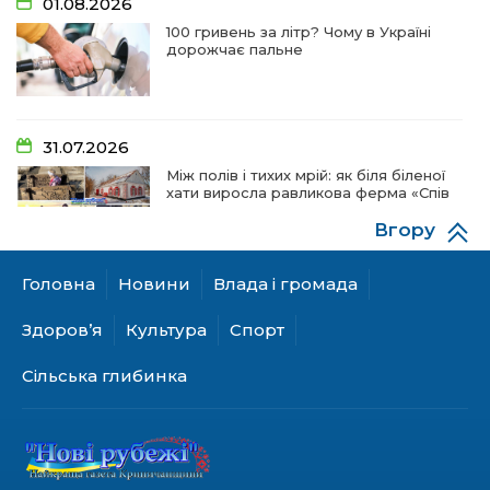
01.08.2026
100 гривень за літр? Чому в Україні
дорожчає пальне
31.07.2026
Між полів і тихих мрій: як біля біленої
хати виросла равликова ферма «Спів
пташок»
Вгору
Головна
Новини
Влада і громада
28.07.2026
«КОЛО НЕЗЛАМНИХ»: як діти та
Здоров’я
Культура
Спорт
ветерани разом створюють
унікальний телепроєкт
Сільська глибинка
18.07.2026
Куди звернутися мешканцям
Криничанської громади за