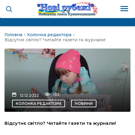
Головна
Колонка редактора
на
Відсутнє світло? Читайте газети та журнали!
и
і громада
ура
133
12.12.2022
КОЛОНКА РЕДАКТОРА
НОВИНИ
біди не буває
Відсутнє світло? Читайте газети та журнали!
ал пам’яті