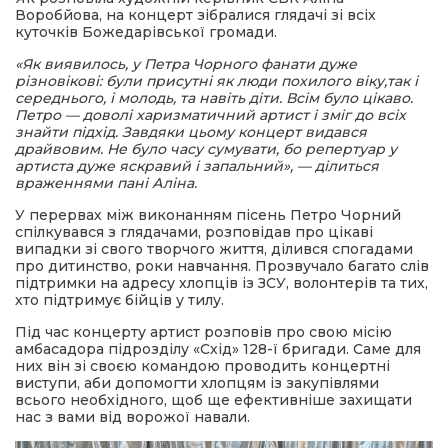
Воробйова, на концерт зібралися глядачі зі всіх
куточків Божедарівської громади.
«Як виявилось, у Петра Чорного фанати дуже
різновікові: були присутні як люди похилого віку,так і
середнього, і молодь, та навіть діти. Всім було цікаво.
Петро — доволі харизматичний артист і зміг до всіх
знайти підхід. Завдяки цьому концерт видався
драйвовим. Не було часу сумувати, бо репертуар у
артиста дуже яскравий і запальний», — ділиться
враженнями пані Аліна.
У перервах між виконанням пісень Петро Чорний
спілкувався з глядачами, розповідав про цікаві
випадки зі свого творчого життя, ділився спогадами
про дитинство, роки навчання. Прозвучало багато слів
підтримки на адресу хлопців із ЗСУ, волонтерів та тих,
хто підтримує бійців у тилу.
Під час концерту артист розповів про свою місію
амбасадора підрозділу «Схід» 128-ї бригади. Саме для
них він зі своєю командою проводить концертні
виступи, аби допомогти хлопцям із закупівлями
всього необхідного, щоб ще ефективніше захищати
нас з вами від ворожої навали.