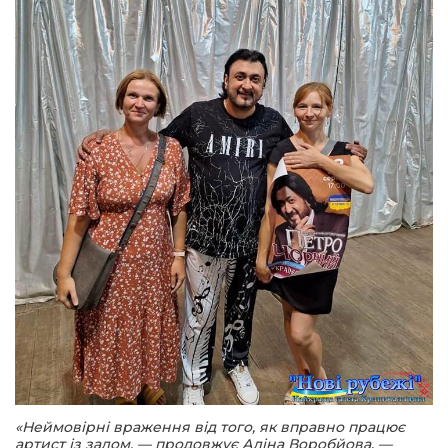
«Неймовірні враження від того, як вправно працює
артист із залом, — продовжує Аліна Воробйова. —