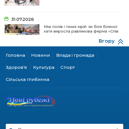
31.07.2026
Між полів і тихих мрій: як біля біленої
хати виросла равликова ферма «Спів
пташок»
Вгору
Головна
Новини
Влада і громада
28.07.2026
«КОЛО НЕЗЛАМНИХ»: як діти та
Здоров’я
Культура
Спорт
ветерани разом створюють
унікальний телепроєкт
Сільська глибинка
18.07.2026
Куди звернутися мешканцям
Криничанської громади за
соціальною підтримкою