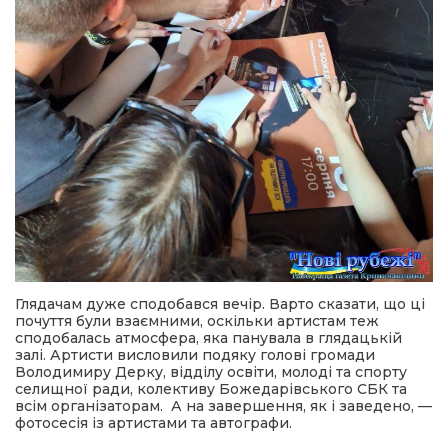
Глядачам дуже сподобався вечір. Варто сказати, що ці
почуття були взаємними, оскільки артистам теж
сподобалась атмосфера, яка панувала в глядацькій
залі. Артисти висловили подяку голові громади
Володимиру Дерку, відділу освіти, молоді та спорту
селищної ради, колективу Божедарівського СБК та
всім організаторам. А на завершення, як і заведено, —
фотосесія із артистами та автографи.