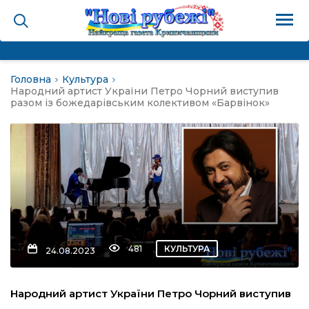
Головна
Культура
на
Народний артист України Петро Чорний виступив
разом із божедарівським колективом «Барвінок»
и
і громада
ура
481
КУЛЬТУРА
24.08.2023
біди не буває
Народний артист України Петро Чорний виступив
ал пам’яті