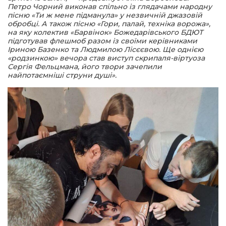
Петро Чорний виконав спільно із глядачами народну
пісню «Ти ж мене підманула» у незвичній джазовій
обробці. А також пісню «Гори, палай, техніка ворожа»,
на яку колектив «Барвінок» Божедарівського БДЮТ
підготував флешмоб разом із своїми керівниками
Іриною Базенко та Людмилою Лісєєвою. Ще однією
«родзинкою» вечора став виступ скрипаля-віртуоза
Сергія Фельцмана, його твори зачепили
найпотаємніші струни душі».