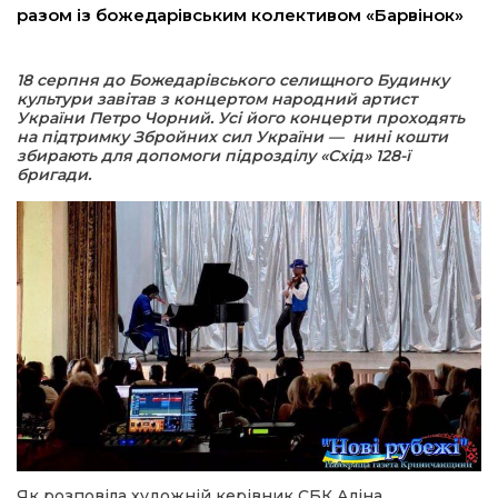
разом із божедарівським колективом «Барвінок»
а редактора
18 серпня до Божедарівського селищного Будинку
культури завітав з концертом народний артист
вали? Відповідаємо
України Петро Чорний. Усі його концерти проходять
на підтримку Збройних сил України — нині кошти
збирають для допомоги підрозділу «Схід» 128-ї
ти
бригади.
Як розповіла художній керівник СБК Аліна