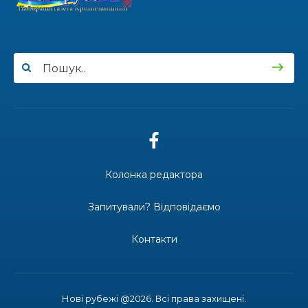
100-ий день народження відзначила
жителька Первозванівки Олена
Баліцька
16.07.2026
ВУЛИЦЯ ІМЕНІ СИНА І ЩОТИЖНЕВІ
«МАРШРУТИ НАДІЇ» ВАЛЕРІЯ
ГАВРИЛЮКА
15.07.2026
Колонка редактора
ДОЩІ СТРИМУЮТЬ ЖНИВА
Запитували? Відповідаємо
Контакти
14.07.2026
До міста — безкоштовно: жителі
віддалених сіл Затишнянської
громади мають регулярне
Нові рубежі @2026. Всі права захищені.
сполучення