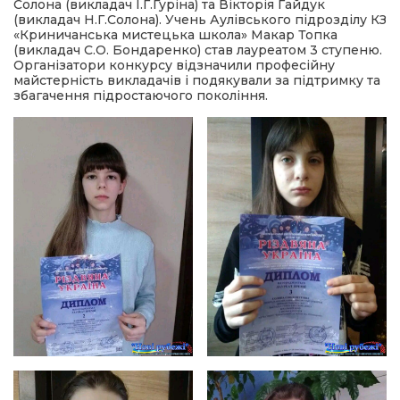
Солона (викладач І.Г.Гуріна) та Вікторія Гайдук
(викладач Н.Г.Солона). Учень Аулівського підрозділу КЗ
«Криничанська мистецька школа» Макар Топка
(викладач С.О. Бондаренко) став лауреатом 3 ступеню.
Організатори конкурсу відзначили професійну
майстерність викладачів і подякували за підтримку та
збагачення підростаючого покоління.