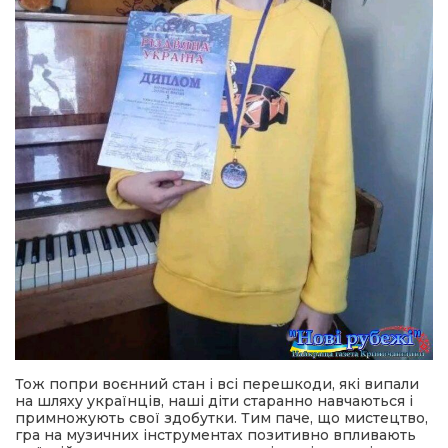
Тож попри воєнний стан і всі перешкоди, які випали
на шляху українців, наші діти старанно навчаються і
примножують свої здобутки. Тим паче, що мистецтво,
гра на музичних інструментах позитивно впливають