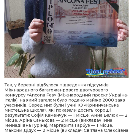
Так, у березні відбулося підведення підсумків
Міжнародного багатожанрового двотурового
конкурсу «Ancona Fes» (Міжнародний проєкт Україна-
Італія), на який загалом було подано майже 2000 заяв
учасників. Серед них були і учні КЗ «Криничанська
мистецька школа», які показали досить хороші
результати: Софія Каменчук — 1 місце, Анна Балюк — 2
місце, Аріна Санькова — 2 місце (викладач Інна
Геннадіївна Гуріна), Маргарита Гарбуз — 1 місце,
Максим Дідух — 2 місце (викладач Світлана Олексіївна