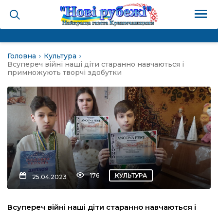
Головна
Культура
на
Всупереч війні наші діти старанно навчаються і
примножують творчі здобутки
и
і громада
ура
176
КУЛЬТУРА
25.04.2023
біди не буває
Всупереч війні наші діти старанно навчаються і
ал пам’яті