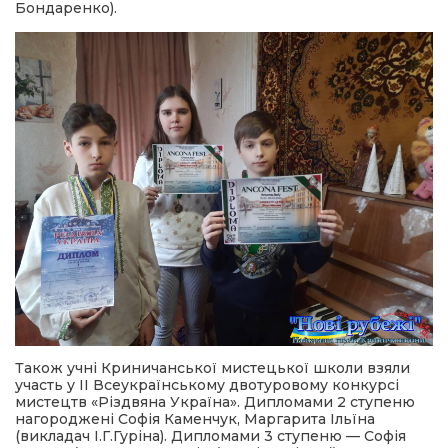
Бондаренко).
Також учні Криничанської мистецької школи взяли
участь у II Всеукраїнському двотуровому конкурсі
мистецтв «Різдвяна Україна». Дипломами 2 ступеню
нагороджені Софія Каменчук, Маргарита Ільїна
(викладач І.Г.Гуріна). Дипломами 3 ступеню — Софія