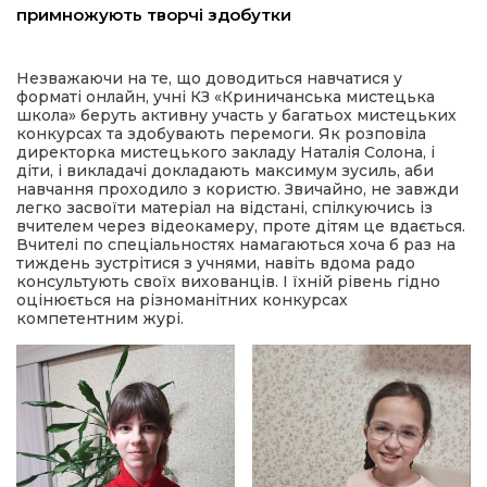
примножують творчі здобутки
а редактора
Незважаючи на те, що доводиться навчатися у
форматі онлайн, учні КЗ «Криничанська мистецька
вали? Відповідаємо
школа» беруть активну участь у багатьох мистецьких
конкурсах та здобувають перемоги. Як розповіла
директорка мистецького закладу Наталія Солона, і
ти
діти, і викладачі докладають максимум зусиль, аби
навчання проходило з користю. Звичайно, не завжди
легко засвоїти матеріал на відстані, спілкуючись із
вчителем через відеокамеру, проте дітям це вдається.
Вчителі по спеціальностях намагаються хоча б раз на
тиждень зустрітися з учнями, навіть вдома радо
консультують своїх вихованців. І їхній рівень гідно
оцінюється на різноманітних конкурсах
компетентним журі.