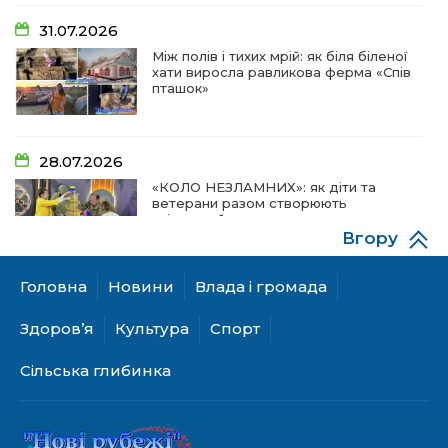
31.07.2026
Між полів і тихих мрій: як біля біленої
хати виросла равликова ферма «Спів
пташок»
28.07.2026
«КОЛО НЕЗЛАМНИХ»: як діти та
ветерани разом створюють
унікальний телепроєкт
Вгору
Головна
Новини
Влада і громада
18.07.2026
Куди звернутися мешканцям
Здоров’я
Культура
Спорт
Криничанської громади за
соціальною підтримкою
Сільська глибинка
17.07.2026