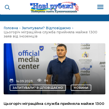
Головна
Запитували? Відповідаємо
на
Цьогоріч міграційна служба прийняла майже 1300
заяв від іноземців
и
і громада
ура
84
14.09.2023
ЗАПИТУВАЛИ? ВІДПОВІДАЄМО
НОВИНИ
біди не буває
Цьогоріч міграційна служба прийняла майже 1300
ал пам’яті