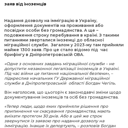
заяв від іноземців
а редактора
Надання дозволу на імміграцію в Україну,
оформлення документів на проживання або
вали? Відповідаємо
посвідки особи без громадянства. А ще –
подовження строку перебування в країні. З такими
питаннями зверталися іноземці до обласної
ти
міграційної служби. Загалом у 2023-му там прийняли
майже 1300 заяв. Про це стало відомо під час
брифінгу в Дніпропетровській ОВА.
«Одне з основних завдань міграційної служби – не
допустити незаконної легалізації іноземців в Україні.
Під час війни це питання національної безпеки», –
підкреслив начальник ГУ Державної міграційної
служби в Дніпропетровській області Богдан Чегіль.
Він наголосив, що цьогоріч є законодавчі зміни щодо
документування іноземців та осіб без громадянства.
«Тепер люди, щодо яких прийняли рішення про
припинення чи скасування громадянства, мають
виїхати протягом 30 днів. Або в цей же строк
звернутися із заявою про надання дозволу на
імміграцію. Інакше їх депортують, – розповів Богдан