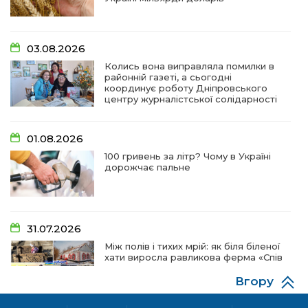
03.08.2026
Колись вона виправляла помилки в
районній газеті, а сьогодні
координує роботу Дніпровського
центру журналістської солідарності
01.08.2026
100 гривень за літр? Чому в Україні
дорожчає пальне
31.07.2026
Між полів і тихих мрій: як біля біленої
хати виросла равликова ферма «Спів
пташок»
Вгору