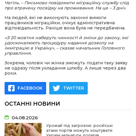
Чегіль. – Письмово повідомити міграційну службу слід
про втрачену посвідку на проживання. На це – 3 дні».
На людей, які не виконують законні вимоги
працівників міграційки, очікує адміністративна
відповідальність. Раніше вона була не передбачена.
«З 20 жовтня наберуть чинності й зміни до закону, які
удосконалюють процедуру надання дозволу на
імміграцію в Україну», – сказав начальник Головного
управління.
Зокрема, чоловік чи жінка зможуть подати таку заяву
не одразу після укладання шлюбу. А лише через два
роки.
FACEBOOK
TWITTER
ОСТАННІ НОВИНИ
04.08.2026
Урожай під загрозою: російські
атаки портів можуть коштувати
Україні мільярди доларів