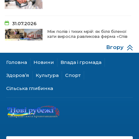
31.07.2026
Між полів і тихих мрій: як біля біленої
хати виросла равликова ферма «Спів
пташок»
Вгору
Головна
Новини
Влада і громада
28.07.2026
«КОЛО НЕЗЛАМНИХ»: як діти та
Здоров’я
Культура
Спорт
ветерани разом створюють
унікальний телепроєкт
Сільська глибинка
18.07.2026
Куди звернутися мешканцям
Криничанської громади за
соціальною підтримкою