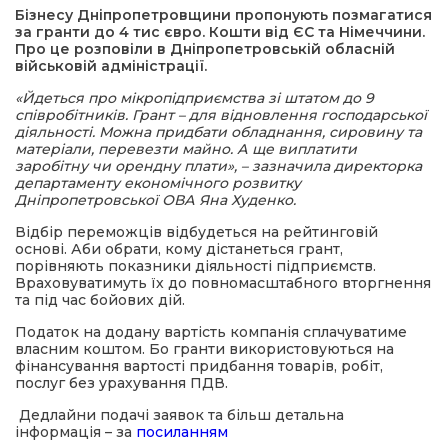
Бізнесу Дніпропетровщини пропонують позмагатися
за гранти до 4 тис євро. Кошти від ЄС та Німеччини.
а редактора
Про це розповіли в Дніпропетровській обласній
військовій адміністрації.
«Йдеться про мікропідприємства зі штатом до 9
вали? Відповідаємо
співробітників. Грант – для відновлення господарської
діяльності. Можна придбати обладнання, сировину та
матеріали, перевезти майно. А ще виплатити
ти
заробітну чи орендну плати», – зазначила директорка
департаменту економічного розвитку
Дніпропетровської ОВА Яна Худенко.
Відбір переможців відбудеться на рейтинговій
основі. Аби обрати, кому дістанеться грант,
порівняють показники діяльності підприємств.
Враховуватимуть їх до повномасштабного вторгнення
та під час бойових дій.
Податок на додану вартість компанія сплачуватиме
власним коштом. Бо гранти використовуються на
фінансування вартості придбання товарів, робіт,
послуг без урахування ПДВ.
Дедлайни подачі заявок та більш детальна
інформація – за
посиланням