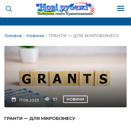
Головна
Новини
ГРАНТИ — ДЛЯ МІКРОБІЗНЕСУ
на
и
і громада
ура
57
НОВИНИ
17.08.2023
біди не буває
ГРАНТИ — ДЛЯ МІКРОБІЗНЕСУ
ал пам’яті