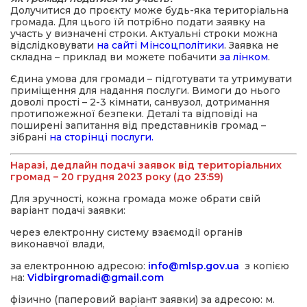
Долучитися до проєкту може будь-яка територіальна
громада. Для цього їй потрібно подати заявку на
участь у визначені строки. Актуальні строки можна
відслідковувати
на сайті Мінсоцполітики
. Заявка не
складна – приклад ви можете побачити
за лінком
.
Єдина умова для громади – підготувати та утримувати
приміщення для надання послуги. Вимоги до нього
доволі прості – 2-3 кімнати, санвузол, дотримання
протипожежної безпеки. Деталі та відповіді на
поширені запитання від представників громад –
зібрані
на сторінці послуги.
Наразі, дедлайн подачі заявок від територіальних
громад – 20 грудня 2023 року (до 23:59)
Для зручності, кожна громада може обрати свій
варіант подачі заявки:
через електронну систему взаємодії органів
виконавчої влади,
за електронною адресою:
info@mlsp.gov.ua
з копією
на:
Vidbirgromadi@gmail.com
фізично (паперовий варіант заявки) за адресою: м.