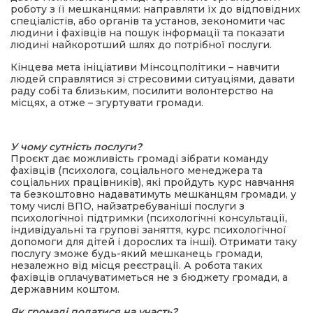
роботу з її мешканцями: направляти їх до відповідних
спеціалістів, або органів та установ, зекономити час
людини і фахівців на пошук інформації та показати
людині найкоротший шлях до потрібної послуги.
Кінцева мета ініціативи Мінсоцполітики – навчити
людей справлятися зі стресовими ситуаціями, давати
раду собі та близьким, посилити волонтерство на
місцях, а отже – згуртувати громади.
У чому сутність послуги?
Проєкт дає можливість громаді зібрати команду
фахівців (психолога, соціального менеджера та
соціальних працівників), які пройдуть курс навчання
та безкоштовно надаватимуть мешканцям громади, у
тому числі ВПО, найзатребуваніші послуги з
психологічної підтримки (психологічні консультації,
індивідуальні та групові заняття, курс психологічної
допомоги для дітей і дорослих та інші). Отримати таку
послугу зможе будь-який мешканець громади,
незалежно від місця реєстрації. А робота таких
фахівців оплачуватиметься не з бюджету громади, а
державним коштом.
Як громаді податися на участь?