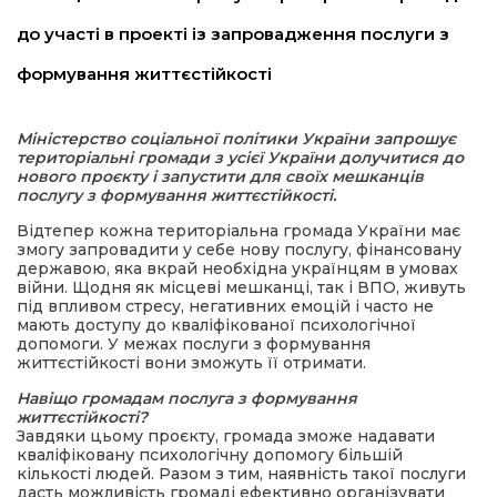
до участі в проекті із запровадження послуги з
а редактора
формування життєстійкості
вали? Відповідаємо
Міністерство соціальної політики України запрошує
територіальні громади з усієї України долучитися до
ти
нового проєкту і запустити для своїх мешканців
послугу з формування життєстійкості.
Відтепер кожна територіальна громада України має
змогу запровадити у себе нову послугу, фінансовану
державою, яка вкрай необхідна українцям в умовах
війни. Щодня як місцеві мешканці, так і ВПО, живуть
під впливом стресу, негативних емоцій і часто не
мають доступу до кваліфікованої психологічної
допомоги. У межах послуги з формування
життєстійкості вони зможуть її отримати.
Навіщо громадам послуга з формування
життєстійкості?
Завдяки цьому проєкту, громада зможе надавати
кваліфіковану психологічну допомогу більшій
кількості людей. Разом з тим, наявність такої послуги
дасть можливість громаді ефективно організувати