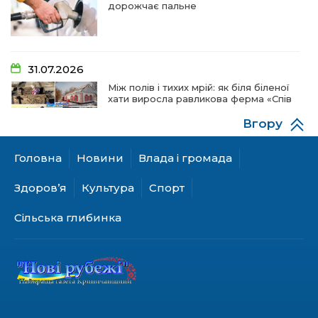
дорожчає пальне
31.07.2026
Між полів і тихих мрій: як біля біленої
хати виросла равликова ферма «Спів
пташок»
Вгору
Головна
Новини
Влада і громада
28.07.2026
«КОЛО НЕЗЛАМНИХ»: як діти та
Здоров’я
Культура
Спорт
ветерани разом створюють
унікальний телепроєкт
Сільська глибинка
18.07.2026
Куди звернутися мешканцям
Криничанської громади за
соціальною підтримкою