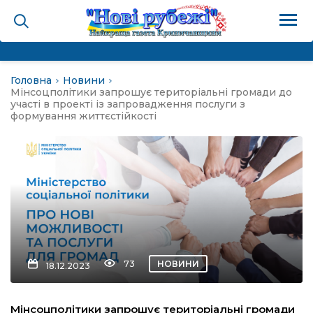
Головна
Новини
на
Мінсоцполітики запрошує територіальні громади до
участі в проекті із запровадження послуги з
формування життєстійкості
и
і громада
ура
73
НОВИНИ
18.12.2023
біди не буває
Мінсоцполітики запрошує територіальні громади
ал пам’яті