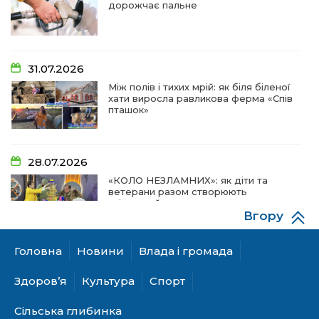
дорожчає пальне
31.07.2026
Між полів і тихих мрій: як біля біленої
хати виросла равликова ферма «Спів
пташок»
28.07.2026
«КОЛО НЕЗЛАМНИХ»: як діти та
ветерани разом створюють
унікальний телепроєкт
Вгору
Головна
Новини
Влада і громада
18.07.2026
Куди звернутися мешканцям
Здоров’я
Культура
Спорт
Криничанської громади за
соціальною підтримкою
Сільська глибинка