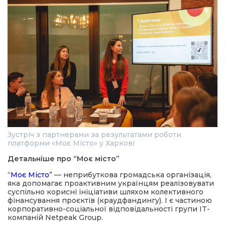
Зустріч з партнерами за результатами роботи
платформи «Моє Місто» у Харкові
Детальніше про “Моє місто”
“
Моє Місто
” — неприбуткова громадська організація,
яка допомагає проактивним українцям реалізовувати
суспільно корисні ініціативи шляхом колективного
фінансування проєктів (краудфандингу). І є частиною
корпоративно-соціальної відповідальності групи IT-
компаній Netpeak Group.