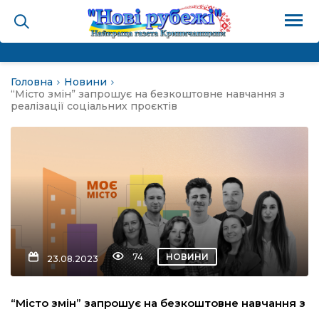
Головна
Новини
на
“Місто змін” запрошує на безкоштовне навчання з
реалізації соціальних проєктів
и
і громада
ура
74
НОВИНИ
23.08.2023
біди не буває
“Місто змін” запрошує на безкоштовне навчання з
ал пам’яті