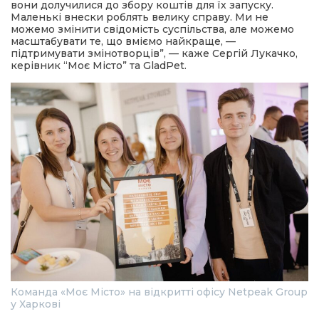
вони долучилися до збору коштів для їх запуску.
Маленькі внески роблять велику справу. Ми не
можемо змінити свідомість суспільства, але можемо
масштабувати те, що вміємо найкраще, —
підтримувати змінотворців”, — каже Сергій Лукачко,
керівник “Моє Місто” та GladPet.
Команда «Моє Місто» на відкритті офісу Netpeak Group
у Харкові