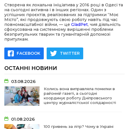
Створена як локальна ініціатива у 2016 році в Одесі та
на сьогодні активна і в інших регіонах. Один з
успішних проєктів, реалізованих за підтримки “Моє
Місто”, які продовжують свою роботу навіть під час
повномасштабної війни, — це
GladPet
, чия діяльність
сфокусована на системному вирішенні проблеми
безпритульних тварин та гуманітарній допомозі
притулкам.
FACEBOOK
TWITTER
ОСТАННІ НОВИНИ
03.08.2026
Колись вона виправляла помилки в
районній газеті, а сьогодні
координує роботу Дніпровського
центру журналістської солідарності
01.08.2026
100 гривень за літр? Чому в Україні