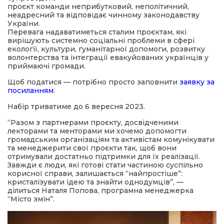
проєкт команди неприбутковий, неполітичний,
неадресний та відповідає чинному законодавству
України.
Перевага надаватиметься сталим проєктам, які
вирішують системно соціальні проблеми в сфері
екології, культури, гуманітарної допомоги, розвитку
волонтерства та інтеграції евакуйованих українців у
приймаючі громади.
Щоб податися
— потрібно просто заповнити
заявку за
посиланням
.
Набір триватиме до 6 вересня 2023.
“Разом з партнерами проєкту, досвідченими
лекторами та менторами ми хочемо допомогти
громадським організаціям та активістам комунікувати
та менеджерити свої проєкти так, щоб вони
отримували достатньо підтримки для їх реалізації.
Завжди є люди, які готові стати частиною суспільно
корисної справи, залишається “найпростіше”:
кристалізувати ідею та знайти однодумців”, —
ділиться Наталя Попова, програмна менеджерка
“Місто змін”.