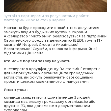
Зустріч з партнерами за результатами роботи
платформи «Моє Місто» у Харкові
Навчання буде проходити онлайн, тож долучитися
зможуть люди з будь-яких куточків України.
Акселератор “Місто змін” реалізовується за підтримки
Європейского фонду за демократію (EED), групи IT-
компаній Netpeak Group та Української
Волонтерської Служби, а також за інформаційної
підтримки Дія.Освіта.
Хто може подати заявку на участь
Акселератор краудфандингу “Місто змін” створено
для неприбуткових організацій та громадських
активістів, які хочуть реалізувати свої соціальні
проєкти шляхом колективного фінансування.
Умови участі:
команда складається з щонайменше 3 людей;
команда має власну громадську організацію або
дружню ГО, яка допоможе з документальним
супроводом;