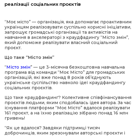
реалізації соціальних проєктів
а редактора
“Моє місто” — організація, яка допомагає проактивним
українцям реалізовувати суспільно корисні ініціативи,
вали? Відповідаємо
запрошує громадські організації та активістів на
навчання в акселераторі з краудфадингу “Місто змін”,
який допоможе реалізувати власний соціальний
ти
проєкт.
Що таке “Місто змін”
“
Місто змін
” — це 3-місячна безкоштовна навчальна
програма від команди “Моє Місто” для громадських
організацій, які вже понад 8 років об’єднують
українське суспільство навколо ідеї краудфандингу
соціальних проєктів.
Що таке краудфандинг? Колективне співфінансування
проєктів людьми, яким сподобалась ідея автора. За час
існування платформи “Моє Місто” вдалося реалізувати
161 проєкт, а на їхню реалізацію зібрано понад 16 млн
гривень!
“Як це вдалося? Завдяки підтримці тисяч
доброчинців, яким зрезонували авторські проєкти і