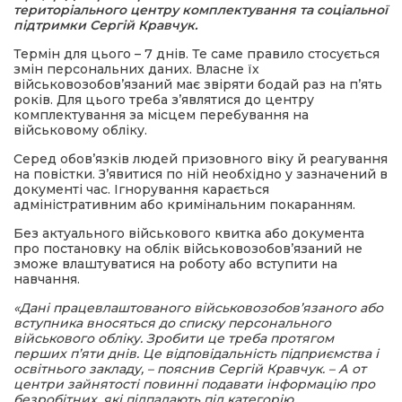
територіального центру комплектування та соціальної
підтримки Сергій Кравчук.
Термін для цього – 7 днів. Те саме правило стосується
змін персональних даних. Власне їх
військовозобов’язаний має звіряти бодай раз на п’ять
років. Для цього треба з’являтися до центру
комплектування за місцем перебування на
військовому обліку.
Серед обов’язків людей призовного віку й реагування
на повістки. З’явитися по ній необхідно у зазначений в
документі час. Ігнорування карається
адміністративним або кримінальним покаранням.
Без актуального військового квитка або документа
про постановку на облік військовозобов’язаний не
зможе влаштуватися на роботу або вступити на
навчання.
«Дані працевлаштованого військовозобов’язаного або
вступника вносяться до списку персонального
військового обліку. Зробити це треба протягом
перших п’яти днів. Це відповідальність підприємства і
освітнього закладу, – пояснив Сергій Кравчук. – А от
центри зайнятості повинні подавати інформацію про
безробітних, які підпадають під категорію