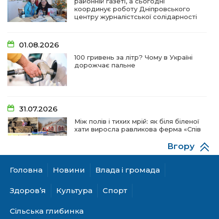
районній газеті, а сьогодні
координує роботу Дніпровського
центру журналістської солідарності
01.08.2026
100 гривень за літр? Чому в Україні
дорожчає пальне
31.07.2026
Між полів і тихих мрій: як біля біленої
хати виросла равликова ферма «Спів
пташок»
Вгору
Головна
Новини
Влада і громада
28.07.2026
«КОЛО НЕЗЛАМНИХ»: як діти та
Здоров’я
Культура
Спорт
ветерани разом створюють
унікальний телепроєкт
Сільська глибинка