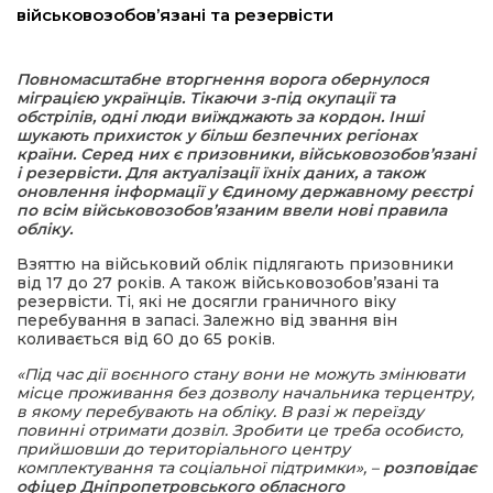
військовозобов’язані та резервісти
а редактора
Повномасштабне вторгнення ворога обернулося
міграцією українців. Тікаючи з-під окупації та
вали? Відповідаємо
обстрілів, одні люди виїжджають за кордон. Інші
шукають прихисток у більш безпечних регіонах
країни. Серед них є призовники, військовозобов’язані
ти
і резервісти. Для актуалізації їхніх даних, а також
оновлення інформації у Єдиному державному реєстрі
по всім військовозобов’язаним ввели нові правила
обліку.
Взяттю на військовий облік підлягають призовники
від 17 до 27 років. А також військовозобов’язані та
резервісти. Ті, які не досягли граничного віку
перебування в запасі. Залежно від звання він
коливається від 60 до 65 років.
«Під час дії воєнного стану вони не можуть змінювати
місце проживання без дозволу начальника терцентру,
в якому перебувають на обліку. В разі ж переїзду
повинні отримати дозвіл. Зробити це треба особисто,
прийшовши до територіального центру
комплектування та соціальної підтримки», –
розповідає
офіцер Дніпропетровського обласного