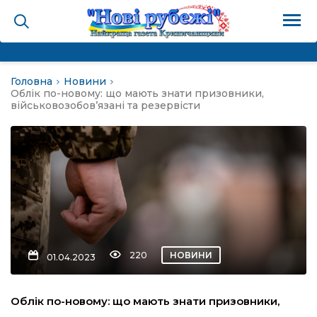
Головна
Новини
на
Облік по-новому: що мають знати призовники,
військовозобов’язані та резервісти
и
і громада
ура
220
НОВИНИ
01.04.2023
біди не буває
Облік по-новому: що мають знати призовники,
ал пам’яті