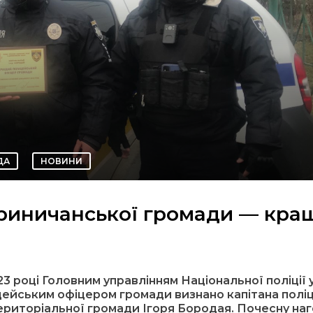
ДА
НОВИНИ
риничанської громади — кра
3 році Головним управлінням Національної поліції 
ейським офіцером громади визнано капітана поліці
ериторіальної громади Ігоря Бородая. Почесну на