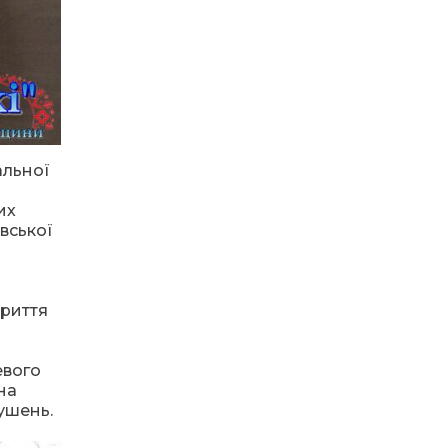
14.07.2026
До міста —
безкоштовно: жителі
віддалених сіл
Затишнянської
громади мають
регулярне
сполучення
альної
13.07.2026
Банкнота 2 000
их
гривень: навіщо її
вської
вводять та коли
надійде в обіг
криття
10.07.2026
На рахунку Ольги
Акіменко (Коліуш)
евого
сотні врятованих
життів. Тепер вона
на
сама потребує
ушень.
допомоги