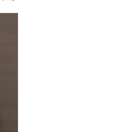
17.07.2026
100-ий день
народження
відзначила жителька
Первозванівки Олена
Баліцька
16.07.2026
ВУЛИЦЯ ІМЕНІ СИНА
І ЩОТИЖНЕВІ
«МАРШРУТИ НАДІЇ»
ВАЛЕРІЯ
ГАВРИЛЮКА
15.07.2026
ДОЩІ СТРИМУЮТЬ
ЖНИВА