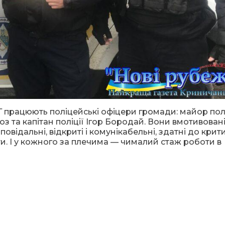
 працюють поліцейські офіцери громади: майор полі
оз та капітан поліції Ігор Бородай. Вони вмотивовані
повідальні, відкриті і комунікабельні, здатні до кри
и. І у кожного за плечима — чималий стаж роботи в