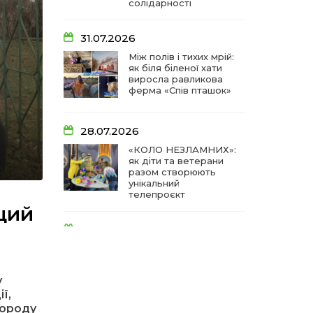
солідарності
31.07.2026
Між полів і тихих мрій:
як біля біленої хати
виросла равликова
ферма «Спів пташок»
28.07.2026
«КОЛО НЕЗЛАМНИХ»:
як діти та ветерани
разом створюють
унікальний
телепроєкт
щий
18.07.2026
Куди звернутися
мешканцям
Криничанської
у
громади за
соціальною
ї,
підтримкою
городу