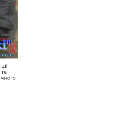
ЗАКЛАДАХ
КРИНИЧАНСЬОЇ
ГРОМАДИ — НОВІ
ДИРЕКТОРКИ
05.07.2026
Соціальна стипендія
для студентів ВПО:
хто має право та як її
отримати
ції
 та
03.07.2026
тичного
168 травмованих дітей
від початку року: коли
Україна запровадить
правила для
електросамокатів?
02.07.2026
Ветеранський грант
від 250 тисяч до 1
мільйона на відкриття