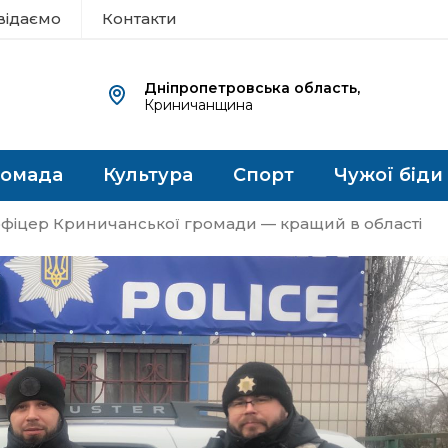
відаємо
Контакти
Дніпропетровська область,
Криничанщина
ромада
Культура
Спорт
Чужої біди
фіцер Криничанської громади — кращий в області