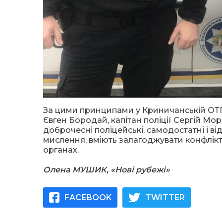
За цими принципами у Криничанській ОТГ
Євген Бородай, капітан поліції Сергій Мор
доброчесні поліцейські, самодостатні і від
мислення, вміють залагоджувати конфлікт
органах.
Олена МУШИК, «Нові рубежі»
FACEBOOK
TWITTER