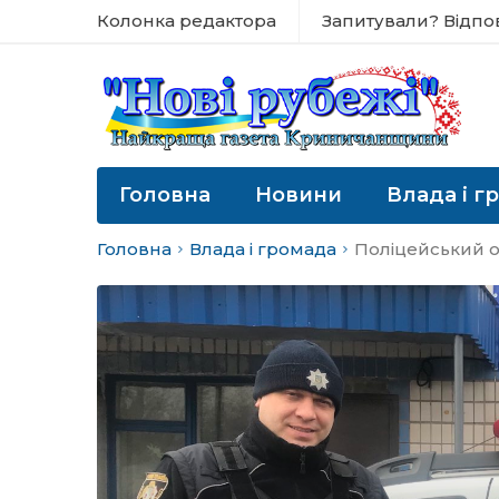
Колонка редактора
Запитували? Відпо
Головна
Новини
Влада і г
Головна
Влада і громада
Поліцейський о