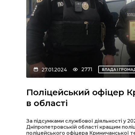
2771
27.01.2024
ВЛАДА І ГРОМА
Поліцейський офіцер К
в області
За підсумками службової діяльності у 202
Дніпропетровській області кращим поліц
поліцейського офіцера Криничанської т