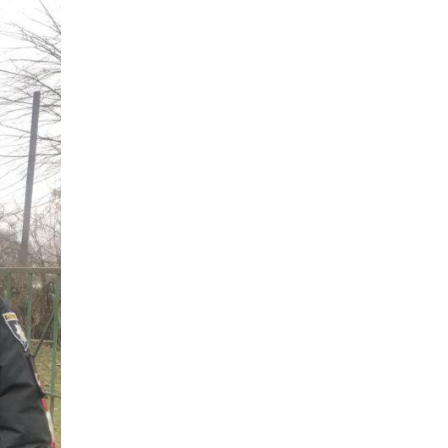
09.07.2026
Радіо «Армія FM»
розпочало мовлення
у чотирьох містах
Дніпропетровщини
08.07.2026
На Дніпропетровщині
стартувала вступна
кампанія-2026
07.07.2026
Кешбек не згорить:
українцям
продовжили термін
використання виплат
06.07.2026
У НАВЧАЛЬНИХ