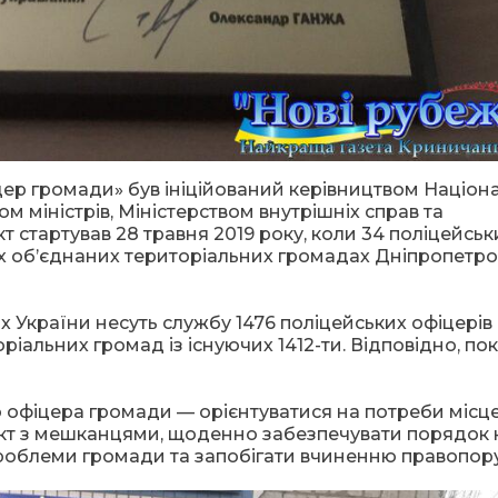
ер громади» був ініційований керівництвом Націон
ом міністрів, Міністерством внутрішніх справ та
стартував 28 травня 2019 року, коли 34 поліцейськ
-х об’єднаних територіальних громадах Дніпропетро
х України несуть службу 1476 поліцейських офіцерів
оріальних громад із існуючих 1412-ти. Відповідно, по
о офіцера громади — орієнтуватися на потреби місц
акт з мешканцями, щоденно забезпечувати порядок 
 проблеми громади та запобігати вчиненню правопор