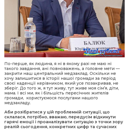
По-перше, як людина, я ні в якому разі не маю ні
такого завдання, ані повноважень, а головне мети —
закрити наш центральний медзаклад. Оскільки не
хочу залишитися в історії нашої громади за період
своєї каденції керівником, який усе позакривав, не
зберіг. До того ж, я тут живу, тут живе моя сім’я, діти,
мама. І всі ми, як і більшість пересічних жителів
громади, користуємося послугами нашого
медзакладу.
Аби розібратися у цій проблемній ситуації, що
склалася, потрібно, вважаю, передусім відкинути
гарячі емоції і проаналізувати ситуацію з точки зору
реалій сьогодення, конкретних цифр та сучасних