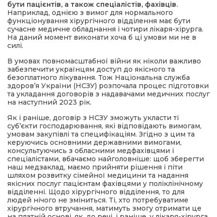
бути пацієнтів, а також спеціалістів, фахівців.
Наприклад, однією з вимог для нормального
функціонування хірургічного відділення має бути
сучасне медичне обладнання і чотири лікаря-хірурга.
На даний момент виконати хоча б ці умови ми не в
силі.
В умовах повномасштабної війни як ніколи важливо
забезпечити українцям доступ до якісного та
безоплатного лікування. Тож Національна служба
здоров’я України (НСЗУ) розпочала процес підготовки
та укладання договорів з надавачами медичних послуг
на наступний 2023 рік.
Як і раніше, договір з НСЗУ зможуть укласти ті
суб’єкти господарювання, які відповідають вимогам,
умовам закупівлі та специфікаціям. Згідно з цим та
керуючись основними державними вимогами,
консультуючись з обласними медфахівцями і
спеціалістами, вбачаємо найголовніше: щоб зберегти
наш медзаклад, маємо прийняти рішення і піти
шляхом розвитку сімейної медицини та надання
якісних послуг пацієнтам фахівцями у поліклінічному
відділенні. Щодо хірургічного відділення, то для
людей нічого не зміниться. Ті, хто потребуватиме
хірургічного втручання, матимуть змогу отримати це
на платній основі, як, до речі, і раніше, у лікаря-хірурга