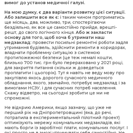
вимог до установ медичної галузі.
На мою думку, є два варіанти розвитку цієї ситуації.
Або залишити все як є:
і таким чином протриматись
ще місяць, два, можливо, три, спостерігаючи
бездіяльно, як все це самостійно прийде, врешті-
решт, до свого логічного кінця.
Або ж закласти
основу для того, щоб хоча б утримати наш
медзаклад:
провести посильні ремонтні роботи задля
утримання будівель, здійснити ремонти в коридорах,
владнати проблемну ситуацію з системою
протипожежної безпеки (це теж немалі кошти,
близько 700 тис. грн було перераховано у 2021 році,
для закриття питання скільки ж доведеться
проплатити і цьогорік). Тут я навіть не веду мову про
закупівлю якось дорогого сучасного медичного
обладнання, якого, звичайно, потребує медзаклад і за
вимогами НСЗУ, і для сучасних потреб населення.
Скажу відветро, на сьогодні зробити це ми не
спроможні.
Не відкрию Америки, якщо зазначу, що уже не
перший рік на Дніпропетровщині (яка, до речі,
потрапила в експериментальний пілотний проект)
оптимізують мережу комунальних медзакладів, які
мають борги із заробітної плати, комунальних послуг. І
які просто не в змозі утримувати себе самостійно. Не