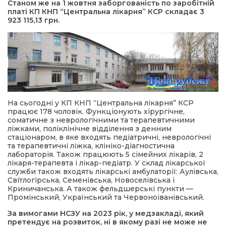
Станом же на 1 жовтня заборгованість по заробітній
платі КП КНП “Центральна лікарня” КСР складає 3
923 115,13 грн.
На сьогодні у КП КНП “Центральна лікарня” КСР
працює 178 чоловік. Функціонують хірургічне,
соматичне з неврологічними та терапевтичними
ліжками, поліклінічне відділення з денним
стаціонаром, в яке входять педіатричні, неврологічні
та терапевтичні ліжка, клініко-діагностична
лабораторія. Також працюють 5 сімейних лікарів, 2
лікаря-терапевта і лікар-педіатр. У склад лікарської
служби також входять лікарські амбулаторії: Аулівська,
Світлогірська, Семенівська, Новоселівська і
Криничанська. А також фельдшерські пункти —
Промінський, Український та Червоноіванівський.
За вимогами НСЗУ на 2023 рік, у медзакладі, який
претендує на розвиток, ні в якому разі не може не