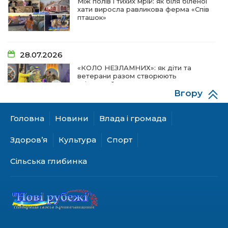
Між полів і тихих мрій: як біля біленої
хати виросла равликова ферма «Спів
пташок»
28.07.2026
«КОЛО НЕЗЛАМНИХ»: як діти та
ветерани разом створюють
унікальний телепроєкт
Вгору
Головна
Новини
Влада і громада
18.07.2026
Куди звернутися мешканцям
Здоров’я
Культура
Спорт
Криничанської громади за
соціальною підтримкою
Сільська глибинка
17.07.2026
100-ий день народження відзначила
жителька Первозванівки Олена
Баліцька