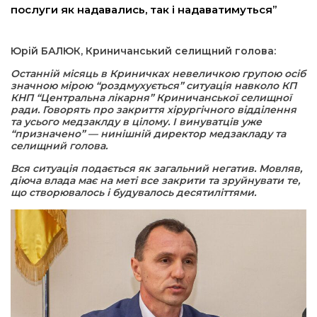
послуги як надавались, так і надаватимуться”
а редактора
Юрій БАЛЮК, Криничанський селищний голова:
вали? Відповідаємо
Останній місяць в Криничках невеличкою групою осіб
значною мірою “роздмухується” ситуація навколо КП
КНП “Центральна лікарня” Криничанської селищної
ти
ради. Говорять про закриття хірургічного відділення
та усього медзаклду в цілому. І винуватців уже
“призначено” — нинішній директор медзакладу та
селищний голова.
Вся ситуація подається як загальний негатив. Мовляв,
діюча влада має на меті все закрити та зруйнувати те,
що створювалось і будувалось десятиліттями.