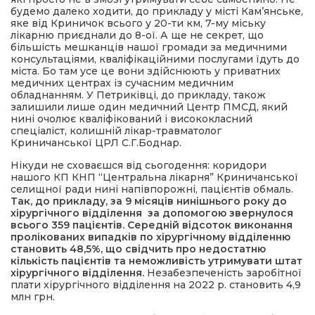
будемо далеко ходити, до прикладу у місті Кам’янське,
яке від Криничок всього у 20-ти км, 7-му міську
лікарню приєднали до 8-ої. А ще не секрет, що
більшість мешканців нашої громади за медичними
консультаціями, кваліфікаційними послугами їдуть до
міста. Бо там усе це вони здійснюють у приватних
медичних центрах із сучасним медичним
обладнанням. У Петриківці, до прикладу, також
залишили лише один медичний Центр ПМСД, який
нині очолює кваліфікований і висококласний
спеціаліст, колишній лікар-травматолог
Криничанської ЦРЛ С.Г.Боднар.
Нікуди не сховаєшся від сьогодення: коридори
нашого КП КНП “Центральна лікарня” Криничанської
селищної ради нині напівпорожні, пацієнтів обмаль.
Так, до прикладу, за 9 місяців нинішнього року до
хірургічного відділення за допомогою звернулося
всього 359 пацієнтів.
Середній відсоток виконання
пролікованих випадків по хірургічному відділенню
становить 48,5%, що свідчить про недостатню
кількість пацієнтів та неможливість утримувати штат
хірургічного відділення.
Незабезпеченість заробітної
плати хірургічного відділення на 2022 р. становить 4,9
млн грн.