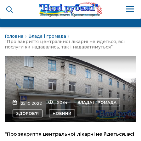
Головна
Влада і громада
на
“Про закриття центральної лікарні не йдеться, всі
послуги як надавались, так і надаватимуться”
и
і громада
ура
2084
ВЛАДА І ГРОМАДА
25.10.2022
ЗДОРОВ'Я
НОВИНИ
біди не буває
“Про закриття центральної лікарні не йдеться, всі
ал пам’яті