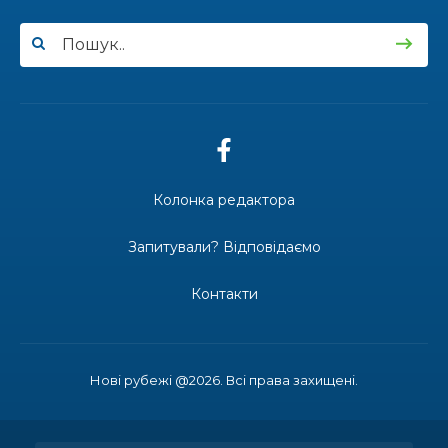
16.07.2026
ВУЛИЦЯ ІМЕНІ СИНА І ЩОТИЖНЕВІ
«МАРШРУТИ НАДІЇ» ВАЛЕРІЯ
ГАВРИЛЮКА
15.07.2026
Колонка редактора
ДОЩІ СТРИМУЮТЬ ЖНИВА
Запитували? Відповідаємо
Контакти
14.07.2026
До міста — безкоштовно: жителі
віддалених сіл Затишнянської
громади мають регулярне
Нові рубежі @2026. Всі права захищені.
сполучення
13.07.2026