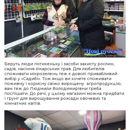
Беруть люди потихеньку і засоби захисту рослин,
садів, насіння лікарських трав. Для любителів
споживати мікрозелень теж є доволі привабливий
вибір у «Садибі». Тож якщо ви хочете споживати
поживну і корисну свіжо вирощену агропродукцію,
вам теж до Людмили Володимирівни треба
поспішати. До речі, у цьому магазині можна придбати
і грунт для вирощування розсади овочевих та
кімнатних квітів.