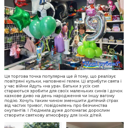
Ця торгова точка популярна ще й тому, що реалізує
повітряні кульки, наповнені гелем. Ці атрибути свята і
у час війни йдуть «на ура». Батьки з усіх сил
стараються зробити для своїх маленьких синів і дочок
казкове диво на день народження чи іншу вагому
подію. Хочуть таким чином зменшити дитячий страх
від частих тривог, повідомлень про безчинства
окупантів. І Людмила дуже допомагає дорослим
створити святкову атмосферу для їхніх дітей.