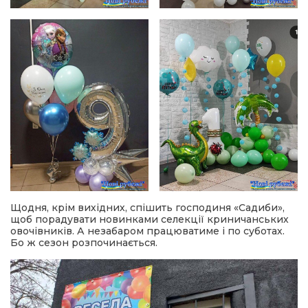
Щодня, крім вихідних, спішить господиня «Садиби»,
щоб порадувати новинками селекції криничанських
овочівників. А незабаром працюватиме і по суботах.
Бо ж сезон розпочинається.