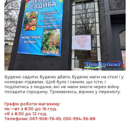
Будемо садити, будемо дбати, будемо мати на столі і у
коморах-підвалах. Щоб було і самим, що їсти, і
поділитись з людьми, які не мали змоги через війну
посадити городину. Тримаємось, віримо у перемогу.
Графік роботи магазину:

пн —вт з 8:30 до 16 год.

сб з 8:30 до 12 год.

Телефони: 067-908-76-65, 050-994-36-88