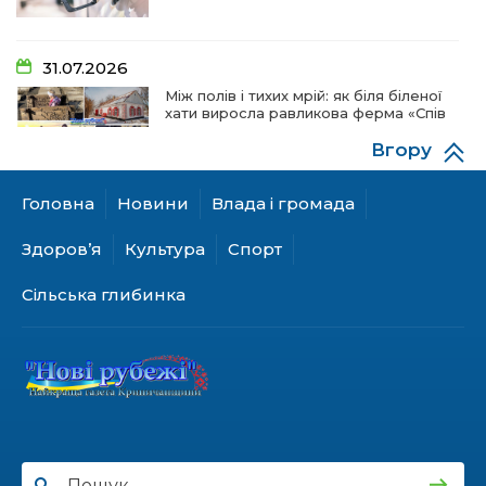
31.07.2026
Між полів і тихих мрій: як біля біленої
хати виросла равликова ферма «Спів
пташок»
Вгору
Головна
Новини
Влада і громада
28.07.2026
«КОЛО НЕЗЛАМНИХ»: як діти та
Здоров’я
Культура
Спорт
ветерани разом створюють
унікальний телепроєкт
Сільська глибинка
18.07.2026
Куди звернутися мешканцям
Криничанської громади за
соціальною підтримкою