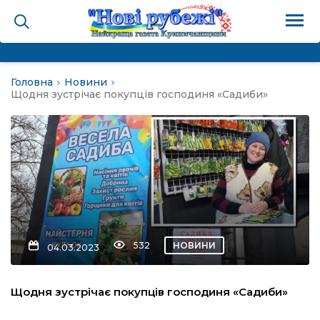
Головна
Новини
на
Щодня зустрічає покупців господиня «Садиби»
и
і громада
ура
532
НОВИНИ
04.03.2023
біди не буває
Щодня зустрічає покупців господиня «Садиби»
ал пам’яті