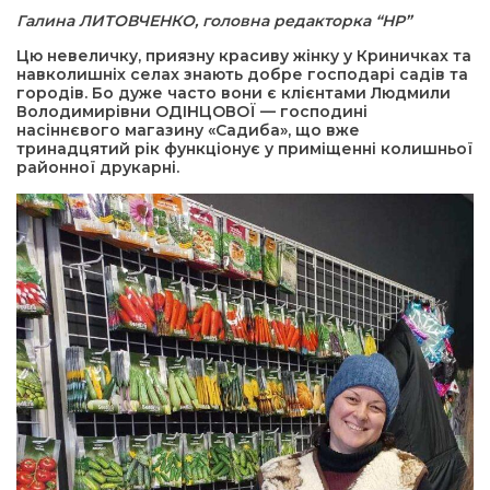
Галина ЛИТОВЧЕНКО, головна редакторка “НР”
а редактора
Цю невеличку, приязну красиву жінку у Криничках та
навколишніх селах знають добре господарі садів та
городів. Бо дуже часто вони є клієнтами Людмили
вали? Відповідаємо
Володимирівни ОДІНЦОВОЇ — господині
насіннєвого магазину «Садиба», що вже
тринадцятий рік функціонує у приміщенні колишньої
районної друкарні.
ти