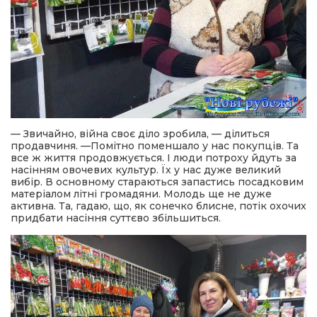
— Звичайно, війна своє діло зробила, — ділиться
продавчиня. —Помітно поменшало у нас покупців. Та
все ж життя продовжується. І люди потроху йдуть за
насінням овочевих культур. Їх у нас дуже великий
вибір. В основному стараються запастись посадковим
матеріалом літні громадяни. Молодь ще не дуже
активна. Та, гадаю, що, як сонечко блисне, потік охочих
придбати насіння суттєво збільшиться.