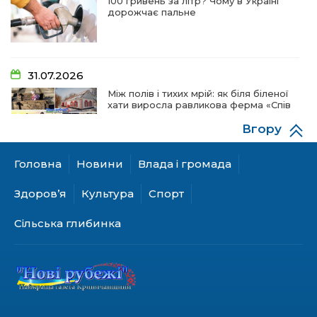
100 гривень за літр? Чому в Україні
дорожчає пальне
31.07.2026
Між полів і тихих мрій: як біля біленої
хати виросла равликова ферма «Спів
пташок»
Вгору
Головна
Новини
Влада і громада
28.07.2026
«КОЛО НЕЗЛАМНИХ»: як діти та
Здоров’я
Культура
Спорт
ветерани разом створюють
унікальний телепроєкт
Сільська глибинка
18.07.2026
Куди звернутися мешканцям
Криничанської громади за
соціальною підтримкою