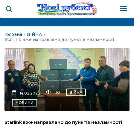
Головна
ВІЙНА
на
Starlink вже направлено до пунктів незламності
и
і громада
ура
163
ВІЙНА
14.02.2023
НОВИНИ
біди не буває
Starlink вже направлено до пунктів незламності
ал пам’яті