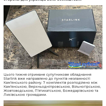
Цього тижня отримане супутникове обладнання
Starlink вже направлено до пунктів незламності
Кам’янського району. 7 комплектів розподілено між
Кам’янською, Верхньодніпровською, Вільногірською,
Жовтоводською, П’ятихатською, Божедарівською та
Лихівською громадами.