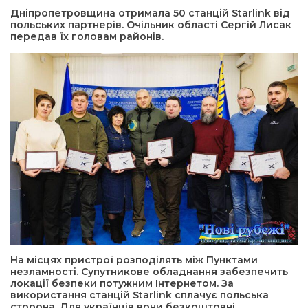
Дніпропетровщина отримала 50 станцій Starlink від
польських партнерів. Очільник області Сергій Лисак
а редактора
передав їх головам районів.
вали? Відповідаємо
ти
На місцях пристрої розподілять між Пунктами
незламності. Супутникове обладнання забезпечить
локації безпеки потужним Інтернетом. За
використання станцій Starlink сплачує польська
сторона. Для українців вони безкоштовні.