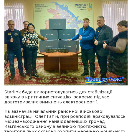
Starlink буде використовуватись для стабілізації
зв’язку в критичних ситуаціях, зокрема під час
довготривалих вимкнень електроенергії.
Як зазначив начальник районної військової
адміністрації Олег Гапіч, при розподілі враховувалось
місцезнаходження найвіддаленіших громад
Кам’янського району з великою протяжністю,
території яких складно охопити мережею мобільного