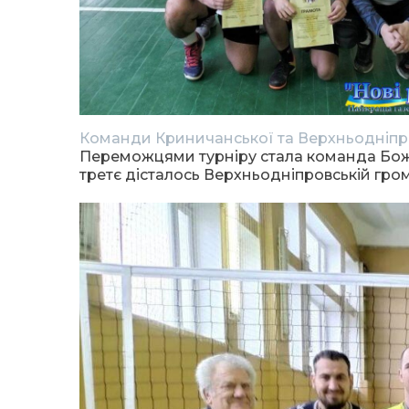
Команди Криничанської та Верхньодніпр
Переможцями турніру стала команда Боже
третє дісталось Верхньодніпровській гром