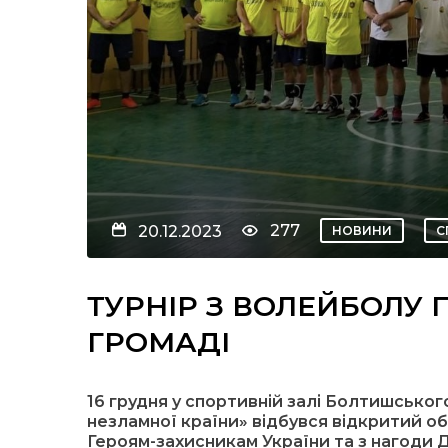
277
20.12.2023
НОВИНИ
С
ТУРНІР З ВОЛЕЙБОЛУ
ГРОМАДІ
16 грудня у спортивній залі Болтишсько
незламної країни» відбувся відкритий о
Героям-захисникам України та з нагоди Дн