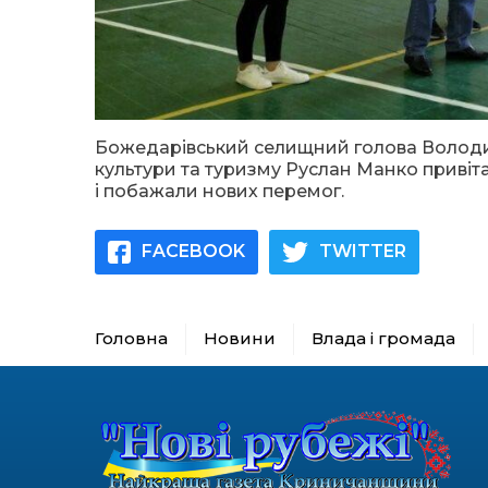
Божедарівський селищний голова Володими
культури та туризму Руслан Манко привіта
і побажали нових перемог.
FACEBOOK
TWITTER
Головна
Новини
Влада і громада