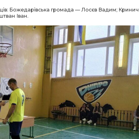
вців: Божедарівська громада — Лосєв Вадим; Крини
штван Іван.