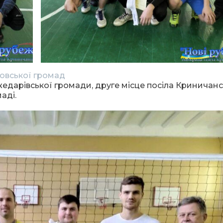
овської громад
дарівської громади, друге місце посіла Криничанс
аді.