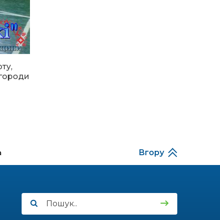
Ротарі Україні
29.06.2026
Погодні “гойдалки” в
Україні: від
африканської спеки
ту,
до різкого
похолодання
агороди
12.06.2026
Зміни в законодавстві
щодо реєстрації
місця проживання
дітей
а
Вгору
05.06.2026
ВІДЛУНАЛИ ОСТАННІ
ДЗВОНИКИ ТА
РОЗПОЧАЛАСЯ
ОСНОВНА СЕСІЯ З
НМТ