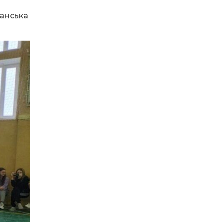
правила для
електросамокатів?
чанська
02.07.2026
Ветеранський грант
від 250 тисяч до 1
мільйона на відкриття
або розвиток власної
справи
01.07.2026
На Дніпропетровщині
через спеку
обмежують рух
великовагового
транспорту
30.06.2026
Генератори, медичне
обладнання,
реабілітаційні табори
для дітей героїв: як
насправді допомагає