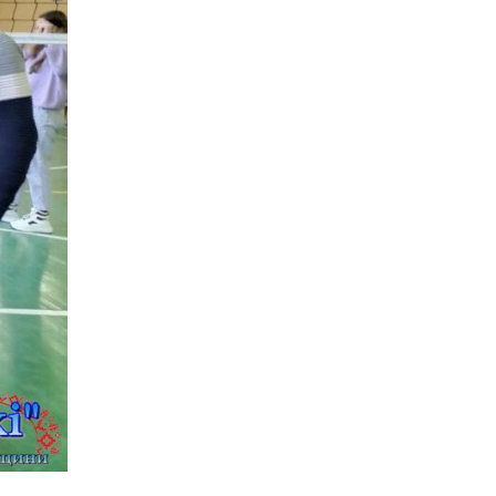
українцям
продовжили термін
використання виплат
06.07.2026
У НАВЧАЛЬНИХ
ЗАКЛАДАХ
КРИНИЧАНСЬОЇ
ГРОМАДИ — НОВІ
ДИРЕКТОРКИ
05.07.2026
Соціальна стипендія
для студентів ВПО:
хто має право та як її
отримати
03.07.2026
168 травмованих дітей
від початку року: коли
Україна запровадить