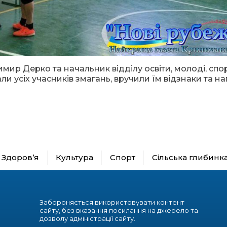
р Дерко та начальник відділу освіти, молоді, спор
ли усіх учасників змагань, вручили їм відзнаки та н
Здоров’я
Культура
Спорт
Сільська глибинк
Забороняється використовувати контент
сайту, без вказання посилання на джерело та
дозволу адміністрації сайту.