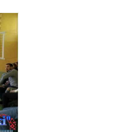
18.07.2026
Куди звернутися
мешканцям
Криничанської
громади за
соціальною
підтримкою
17.07.2026
100-ий день
народження
відзначила жителька
Первозванівки Олена
Баліцька
16.07.2026
ВУЛИЦЯ ІМЕНІ СИНА
І ЩОТИЖНЕВІ
«МАРШРУТИ НАДІЇ»
ВАЛЕРІЯ
ГАВРИЛЮКА