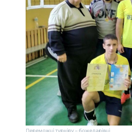
Переможці турніру – божедарівці