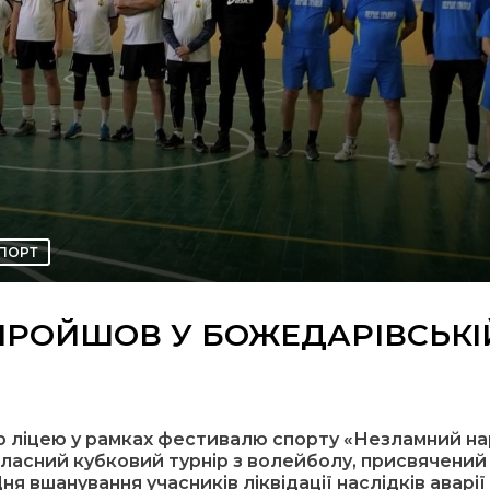
ПОРТ
 ПРОЙШОВ У БОЖЕДАРІВСЬКІ
го ліцею у рамках фестивалю спорту «Незламний н
бласний кубковий турнір з волейболу, присвячений
я вшанування учасників ліквідації наслідків аварії