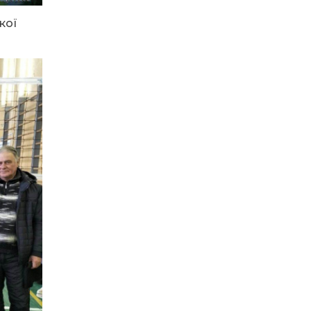
15.07.2026
ДОЩІ СТРИМУЮТЬ
кої
ЖНИВА
14.07.2026
До міста —
безкоштовно: жителі
віддалених сіл
Затишнянської
громади мають
регулярне
сполучення
13.07.2026
Банкнота 2 000
гривень: навіщо її
вводять та коли
надійде в обіг
10.07.2026