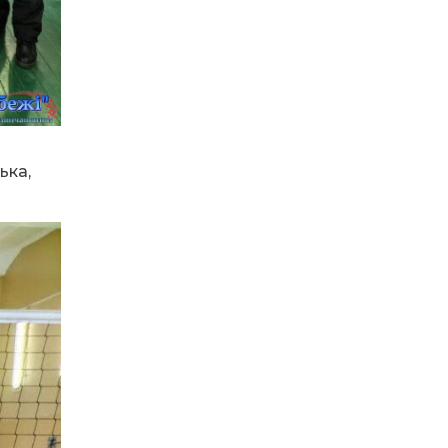
На рахунку Ольги
Акіменко (Коліуш)
сотні врятованих
життів. Тепер вона
сама потребує
допомоги
09.07.2026
ька,
Радіо «Армія FM»
розпочало мовлення
у чотирьох містах
Дніпропетровщини
08.07.2026
На Дніпропетровщині
стартувала вступна
кампанія-2026
07.07.2026
Кешбек не згорить: