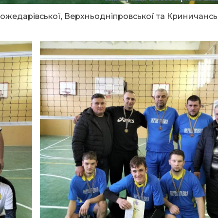
Божедарівської, Верхньодніпровської та Криничансь