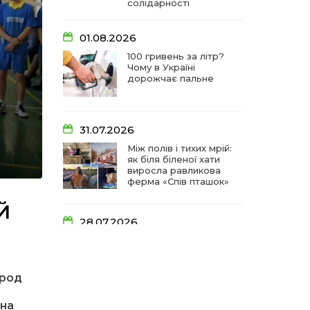
солідарності
01.08.2026
100 гривень за літр?
Чому в Україні
дорожчає пальне
31.07.2026
Між полів і тихих мрій:
як біля біленої хати
виросла равликова
ферма «Спів пташок»
Й
28.07.2026
«КОЛО НЕЗЛАМНИХ»:
як діти та ветерани
разом створюють
унікальний
арод
телепроєкт
 на