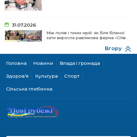
31.07.2026
Між полів і тихих мрій: як біля біленої
хати виросла равликова ферма «Спів
пташок»
Вгору
Головна
Новини
Влада і громада
28.07.2026
«КОЛО НЕЗЛАМНИХ»: як діти та
Здоров’я
Культура
Спорт
ветерани разом створюють
унікальний телепроєкт
Сільська глибинка
18.07.2026
Куди звернутися мешканцям
Криничанської громади за
соціальною підтримкою