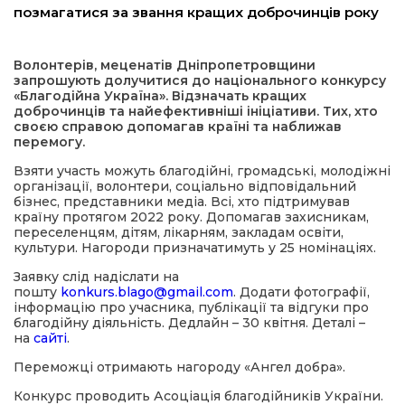
позмагатися за звання кращих доброчинців року
а редактора
Волонтерів, меценатів Дніпропетровщини
запрошують долучитися до національного конкурсу
вали? Відповідаємо
«Благодійна Україна». Відзначать кращих
доброчинців та найефективніші ініціативи. Тих, хто
своєю справою допомагав країні та наближав
ти
перемогу.
Взяти участь можуть благодійні, громадські, молодіжні
організації, волонтери, соціально відповідальний
бізнес, представники медіа. Всі, хто підтримував
країну протягом 2022 року. Допомагав захисникам,
переселенцям, дітям, лікарням, закладам освіти,
культури. Нагороди призначатимуть у 25 номінаціях.
Заявку слід надіслати на
пошту
konkurs.blago@gmail.com
. Додати фотографії,
інформацію про учасника, публікації та відгуки про
благодійну діяльність. Дедлайн – 30 квітня. Деталі –
на
сайті
.
Переможці отримають нагороду «Ангел добра».
Конкурс проводить Асоціація благодійників України.