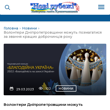
Головна
Новини
на
Волонтери Дніпропетровщини можуть позмагатися
за звання кращих доброчинців року
и
і громада
ура
102
НОВИНИ
29.03.2023
біди не буває
Волонтери Дніпропетровщини можуть
ал пам’яті