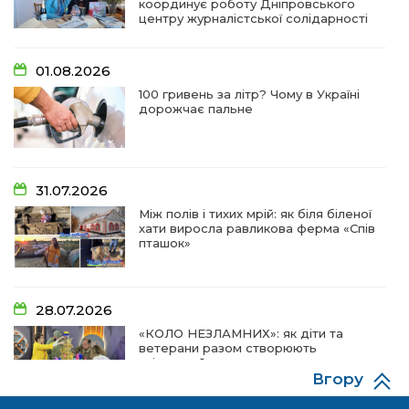
координує роботу Дніпровського
центру журналістської солідарності
01.08.2026
100 гривень за літр? Чому в Україні
дорожчає пальне
31.07.2026
Між полів і тихих мрій: як біля біленої
хати виросла равликова ферма «Спів
пташок»
28.07.2026
«КОЛО НЕЗЛАМНИХ»: як діти та
ветерани разом створюють
унікальний телепроєкт
Вгору