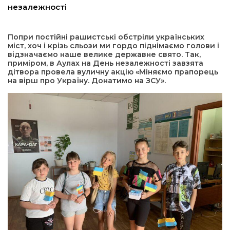
незалежності
а редактора
Попри постійні рашистські обстріли українських
міст, хоч і крізь сльози ми гордо піднімаємо голови і
вали? Відповідаємо
відзначаємо наше велике державне свято. Так,
приміром, в Аулах на День незалежності завзята
дітвора провела вуличну акцію «Міняємо прапорець
ти
на вірш про Україну. Донатимо на ЗСУ».