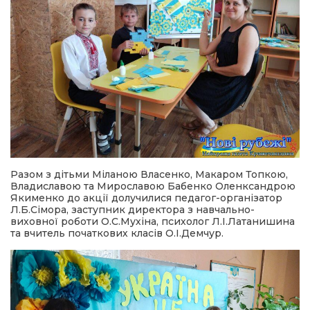
Разом з дітьми Міланою Власенко, Макаром Топкою,
Владиславою та Мирославою Бабенко Оленксандрою
Якименко до акції долучилися педагог-організатор
Л.Б.Сімора, заступник директора з навчально-
виховної роботи О.С.Мухіна, психолог Л.І.Латанишина
та вчитель початкових класів О.І.Демчур.