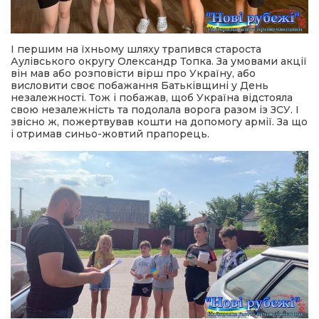
І першим на їхньому шляху трапився староста
Аулівського округу Олександр Топка. За умовами акції
він мав або розповісти вірш про Україну, або
висловити своє побажання Батьківщині у День
незалежності. Тож і побажав, щоб Україна відстояла
свою незалежність та подолала ворога разом із ЗСУ. І
звісно ж, пожертвував кошти на допомогу армії. За що
і отримав синьо-жовтий прапорець.