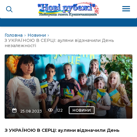
Головна
Новини
на
З УКРАЇНОЮ В СЕРЦІ: ауляни відзначили День
незалежності
и
і громада
ура
122
НОВИНИ
25.08.2023
біди не буває
З УКРАЇНОЮ В СЕРЦІ: ауляни відзначили День
ал пам’яті