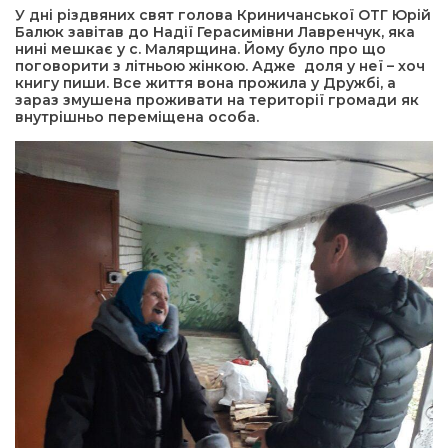
У дні різдвяних свят голова Криничанської ОТГ Юрій
Балюк завітав до Надії Герасимівни Лавренчук, яка
а редактора
нині мешкає у с. Малярщина. Йому було про що
поговорити з літньою жінкою. Адже доля у неї – хоч
книгу пиши. Все життя вона прожила у Дружбі, а
зараз змушена проживати на території громади як
вали? Відповідаємо
внутрішньо переміщена особа.
ти