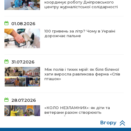
координує роботу Дніпровського
центру журналістської солідарності
01.08.2026
100 гривень за літр? Чому в Україні
дорожчає пальне
31.07.2026
Між полів і тихих мрій: як біля біленої
хати виросла равликова ферма «Спів
пташок»
28.07.2026
«КОЛО НЕЗЛАМНИХ»: як діти та
ветерани разом створюють
унікальний телепроєкт
Вгору