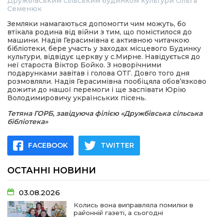
Дружбівським сільським будинком культури Ольга
Семенюк
Земляки намагаються допомогти чим можуть, бо
втікала родина від війни з тим, що помістилося до
машини. Надія Герасимівна є активною читачкою
бібліотеки, бере участь у заходах місцевого Будинку
культури, відвідує церкву у с.Мирне. Навідується до
неї староста Віктор Бойко. З новорічними
подарунками завітав і голова ОТГ. Довго того дня
розмовляли. Надія Герасимівна пообіцяла обов’язково
дожити до нашої перемоги і ще заспівати Юрію
Володимировичу українських пісень.
Тетяна ГОРБ, завідуюча філією «Дружбівська сільська
бібліотека»
FACEBOOK
TWITTER
ОСТАННІ НОВИНИ
03.08.2026
Колись вона виправляла помилки в
районній газеті, а сьогодні