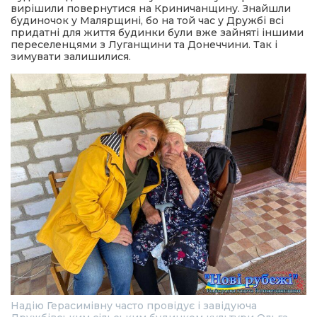
вирішили повернутися на Криничанщину. Знайшли
будиночок у Малярщині, бо на той час у Дружбі всі
придатні для життя будинки були вже зайняті іншими
переселенцями з Луганщини та Донеччини. Так і
зимувати залишилися.
Надію Герасимівну часто провідує і завідуюча