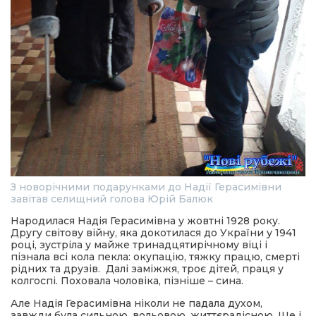
З новорічними подарунками до Надії Герасимівни
завітав селищний голова Юрій Балюк
Народилася Надія Герасимівна у жовтні 1928 року.
Другу світову війну, яка докотилася до України у 1941
році, зустріла у майже тринадцятирічному віці і
пізнала всі кола пекла: окупацію, тяжку працю, смерті
рідних та друзів. Далі заміжжя, троє дітей, праця у
колгоспі. Поховала чоловіка, пізніше – сина.
Але Надія Герасимівна ніколи не падала духом,
завжди була сильною, вольовою, життєрадісною. Ще і