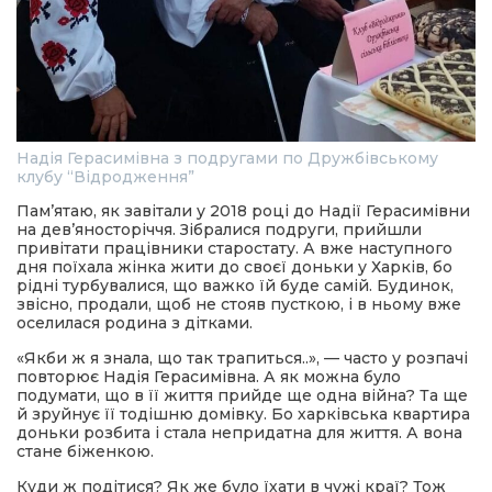
Надія Герасимівна з подругами по Дружбівському
клубу “Відродження”
Пам’ятаю, як завітали у 2018 році до Надії Герасимівни
на дев’яносторіччя. Зібралися подруги, прийшли
привітати працівники старостату. А вже наступного
дня поїхала жінка жити до своєї доньки у Харків, бо
рідні турбувалися, що важко їй буде самій. Будинок,
звісно, продали, щоб не стояв пусткою, і в ньому вже
оселилася родина з дітками.
«Якби ж я знала, що так трапиться..», — часто у розпачі
повторює Надія Герасимівна. А як можна було
подумати, що в її життя прийде ще одна війна? Та ще
й зруйнує її тодішню домівку. Бо харківська квартира
доньки розбита і стала непридатна для життя. А вона
стане біженкою.
Куди ж подітися? Як же було їхати в чужі краї? Тож