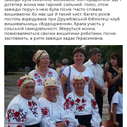
дотепер жінка має гарний, сильний голос, отож
завжди поруч з нею була пісня. Часто співала
вишиваючи, бо має ще й такий хист, багато років
поспіль відвідувала при Дружбівській бібліотеці клуб
вишивальниць «Відродження», брала участь у
сільській самодіяльності. Зберуться жінки,
повихваляються своїми вишитими роботами, пісню
заспівають, а ритм завжди задає Герасимівна.