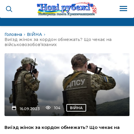
Головна
ВІЙНА
на
Виїзд жінок за кордон обмежать? Що чекає на
військовозобов’язаних
и
і громада
ура
104
ВІЙНА
16.09.2023
біди не буває
Виїзд жінок за кордон обмежать? Що чекає на
ал пам’яті