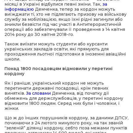
місяці в Україні відбулися певні зміни. Так,
за
інформацією
Демченка, тепер за кордон можуть
виїжджати ті, хто не підлягають призову на військову
службу за мобілізацією, якщо їхні рідні загинули або
зникли безвісти під час участі в Антитерористичній
операції або забезпечували її проведення з 14 квітня
2014 року до 30 квітня 2018-го.
Також виїхати можуть студенти або курсанти
українських закладів освіти, які прямують для
проходження льотної підготовки в іноземні авіаційні
школи.
Понад 1800 посадовцям відмовили у перетині
кордону
Як і раніше, український кордон не можуть
перетинати державні посадовці, крім певних
винятків.
За словами
Демченка, від початку дії
обмежень для держслужбовців, у перетині кордону
відмовити 1800 людям. Серед них були і чоловіки, і
жінки.
Що ж до інших порушників кордону, за даними ДПСУ,
починаючи з 24 лютого минулого року, на так званій
“зеленій” ділянці кордону, себто поза межами пунктів