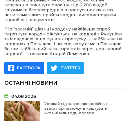
пропуску, затримали 14 600 людей, які хотіли
незаконно покинути Україну. Ще 6 200 людей
затримали безпосередньо в пропускних пунктах:
вони намагалися пройти кордон, використовуючи
підроблені документи.
“По “зеленій” ділянці кордону найбільше спроб
перетнути кордон фіксується на кордоні з Румунією
та Молдовою. А по пунктах пропуску — найбільше на
кордонах з Польщею. І власне, чому саме з Польщею,
бо там найбільший пасажиропотік через державний
кордон”, — пояснив Андрій Демченко.
FACEBOOK
TWITTER
ОСТАННІ НОВИНИ
04.08.2026
Урожай під загрозою: російські
атаки портів можуть коштувати
Україні мільярди доларів