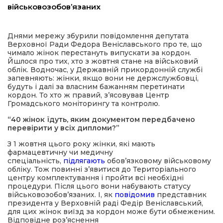
військовозобов’язаних
а редактора
Днями мережу збурили повідомлення депутата
Верховної Ради Федора Веніславського про те, що
вали? Відповідаємо
чимало жінок перестануть випускати за кордон.
Йшлося про тих, хто з жовтня стане на військовий
облік. Водночас, у Державній прикордонній службі
ти
запевняють: жінки, якщо вони не держслужбовці,
будуть і далі за власним бажанням перетинати
кордон. То хто ж правий, з’ясовував Центр
Громадського моніторингу та контролю.
“40 жінок їдуть, яким документом передбачено
перевірити у всіх дипломи?”
З 1 жовтня цього року жінки, які мають
фармацевтичну чи медичну
спеціальність,
підлягають
обов’язковому військовому
обліку. Тож повинні з’явитися до Територіального
центру комплектування і пройти всі необхідні
процедури. Після цього вони набувають статусу
військовозобов’язаних. І, як
повідомив
представник
президента у Верховній раді Федір Веніславський,
для цих жінок виїзд за кордон може бути обмеженим.
Відповідне роз’яснення