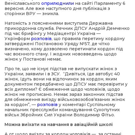
Веніславського
оприлюднили
на сайті Парламенту 6
вересня. Але вже наступного дня публікація з
сторінки ВРУ — зникла.
Натомість з поясненнями виступила Державна
прикордонна служба. Речник ДПСУ Андрій Демченко
під час брифінгу у Медіацентрі Україна —
Укрінформ
розповів
, що правила перетину кордону
затверджені Постановою Уряду №57, де чітко
визначено, кому дозволено перетинати кордон під
час воєнного стану. І жодних нововведень щодо
жінок у Постанові немає.
Про те, що не існує підстав не випускати жінок з
України, заявили і в ЗСУ. “Дивіться, їде автобус 40
жінок, їдуть вони на відпочинок за кордон, яким
документом передбачено що ДПСУ має перевірити у
всіх дипломи? Є обмеження щодо чоловіків, щодо
жінок не прописано. Немає зараз законних підстав
для обмеження виїзду військовозобов’язаних жінок
за кордон”, —
розповів
у коментарі Суспільному
начальник пресслужби командування Сухопутних
військ Збройних Сил України Володимир Фітьо.
Можна виїхати на навчання в авіаційній школі
А от щодо виїзду за кордон чоловіків — за останні