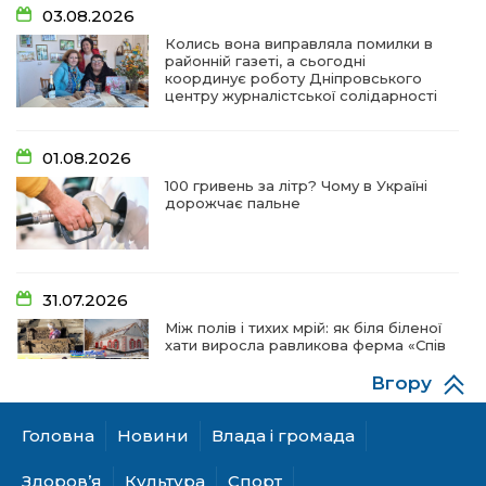
03.08.2026
Колись вона виправляла помилки в
районній газеті, а сьогодні
координує роботу Дніпровського
центру журналістської солідарності
01.08.2026
100 гривень за літр? Чому в Україні
дорожчає пальне
31.07.2026
Між полів і тихих мрій: як біля біленої
хати виросла равликова ферма «Спів
пташок»
Вгору
Головна
Новини
Влада і громада
28.07.2026
«КОЛО НЕЗЛАМНИХ»: як діти та
Здоров’я
Культура
Спорт