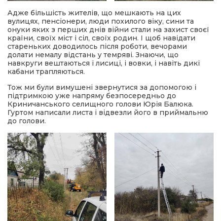
Адже більшість жителів, що мешкають на цих
вулицях, пенсіонери, люди похилого віку, сини та
онуки яких з перших днів війни стали на захист своєї
країни, своїх міст і сіл, своїх родин. І щоб навідати
стареньких доводилось після роботи, вечорами
долати немалу відстань у темряві. Знаючи, що
навкруги вештаються і лисиці, і вовки, і навіть дикі
кабани трапляються.
Тож ми були вимушені звернутися за допомогою і
підтримкою уже напряму безпосередньо до
Криничанського селищного голови Юрія Балюка.
Гуртом написали листа і відвезли його в приймальню
до голови.