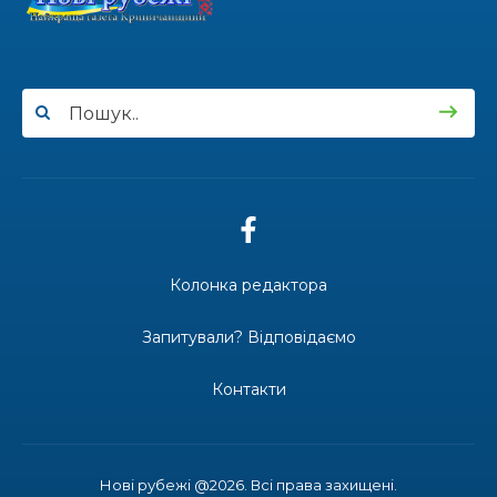
100-ий день народження відзначила
жителька Первозванівки Олена
Баліцька
16.07.2026
ВУЛИЦЯ ІМЕНІ СИНА І ЩОТИЖНЕВІ
«МАРШРУТИ НАДІЇ» ВАЛЕРІЯ
ГАВРИЛЮКА
15.07.2026
Колонка редактора
ДОЩІ СТРИМУЮТЬ ЖНИВА
Запитували? Відповідаємо
Контакти
14.07.2026
До міста — безкоштовно: жителі
віддалених сіл Затишнянської
громади мають регулярне
Нові рубежі @2026. Всі права захищені.
сполучення