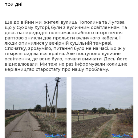
три дні
а редактора
Ще до війни ми, жителі вулиць Тополина та Лугова,
що у Сухому Хуторі, були з вуличним освітленням. Та
вали? Відповідаємо
десь напередодні повномасштабного вторгнення
раптово зникли два прольоти вуличного кабеля. І
люди опинилися у вечірній суцільній темряві.
ти
Спочатку, зрозуміло, питання було не на часі. Бо ж у
темряві сиділа вся країна. Але поступово вуличне
освітлення, де воно було, почали вмикати. Десь його
відновлювали. Ми теж не раз інформували колишнє
керівництво старостату про нашу проблему.