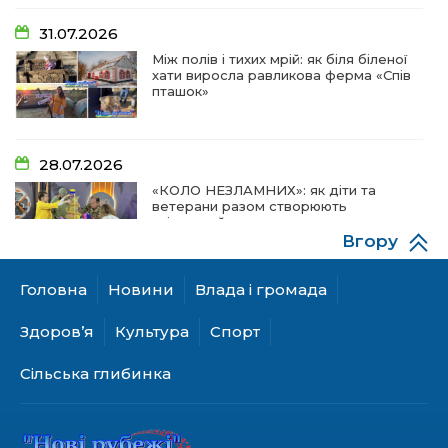
31.07.2026
Між полів і тихих мрій: як біля біленої
хати виросла равликова ферма «Спів
пташок»
28.07.2026
«КОЛО НЕЗЛАМНИХ»: як діти та
ветерани разом створюють
унікальний телепроєкт
Вгору
Головна
Новини
Влада і громада
18.07.2026
Куди звернутися мешканцям
Здоров’я
Культура
Спорт
Криничанської громади за
соціальною підтримкою
Сільська глибинка
17.07.2026