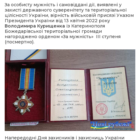
За особисту мужність і самовіддані дії, виявлені у
захисті державного суверенітету та територіальної
а редактора
цілісності України, вірність військовій присязі Указом
Президента України від 13 квітня 2022 року
Володимира Курищенка
із Катеринополя
Божедарівської територіальної громади
вали? Відповідаємо
нагороджено орденом «За мужність» III ступеня
(посмертно).
ти
Напередодні Дня захисників і захисниць України