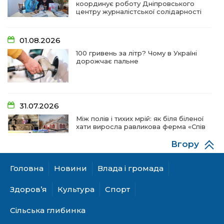
координує роботу Дніпровського
центру журналістської солідарності
01.08.2026
100 гривень за літр? Чому в Україні
дорожчає пальне
31.07.2026
Між полів і тихих мрій: як біля біленої
хати виросла равликова ферма «Спів
пташок»
Вгору
Головна
Новини
Влада і громада
28.07.2026
«КОЛО НЕЗЛАМНИХ»: як діти та
Здоров’я
Культура
Спорт
ветерани разом створюють
унікальний телепроєкт
Сільська глибинка