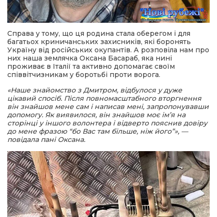
Справа у тому, що ця родина стала оберегом і для
багатьох криничанських захисників, які боронять
Україну від російських окупантів. А розповіла нам про
них наша землячка Оксана Басараб, яка нині
проживає в Італії та активно допомагає своїм
співвітчизникам у боротьбі проти ворога.
«Наше знайомство з Дмитром, відбулося у дуже
цікавий спосіб. Після повномасштабного вторгнення
він знайшов мене сам і написав мені, запропонувавши
допомогу. Як виявилося, він знайшов моє ім’я на
сторінці у іншого волонтера і відверто пояснив довіру
до мене фразою “бо Вас там більше, ніж його”», —
повідала пані Оксана.