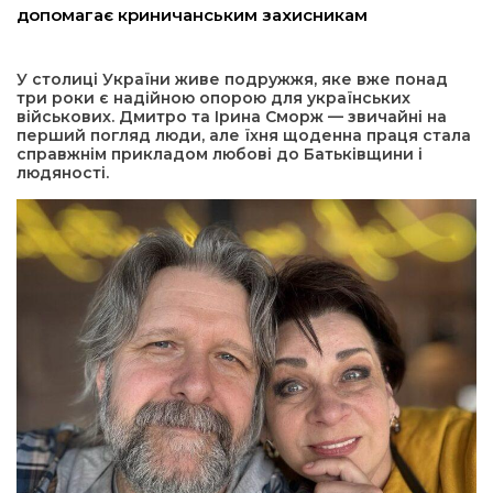
допомагає криничанським захисникам
а редактора
У столиці України живе подружжя, яке вже понад
три роки є надійною опорою для українських
вали? Відповідаємо
військових. Дмитро та Ірина Сморж — звичайні на
перший погляд люди, але їхня щоденна праця стала
справжнім прикладом любові до Батьківщини і
ти
людяності.