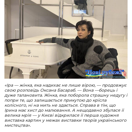
«Іра — жінка, яка надихає не лише вірою, — продовжує
свою розповідь Оксана Басараб. — Вона —борець і
дуже талановита. Жінка, яка поборола страшну недугу і
попри те, що залишається прикутою до крісла
колісного, ні на мить не здається. Справа в тім, що
Ірина має хист до малювання. А нещодавно збулася її
велика мрія — у Києві відкрилася її перша художня
виставка картин у межах виставки творів українського
мистецтва».