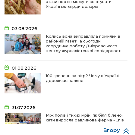
атаки портів можуть коштувати
Україні мільярди доларів
03.08.2026
Колись вона виправляла помилки в
районній газеті, а сьогодні
координує роботу Дніпровського
центру журналістської солідарності
01.08.2026
100 гривень за літр? Чому в Україні
дорожчає пальне
31.07.2026
Між полів і тихих мрій: як біля біленої
хати виросла равликова ферма «Спів
пташок»
Вгору