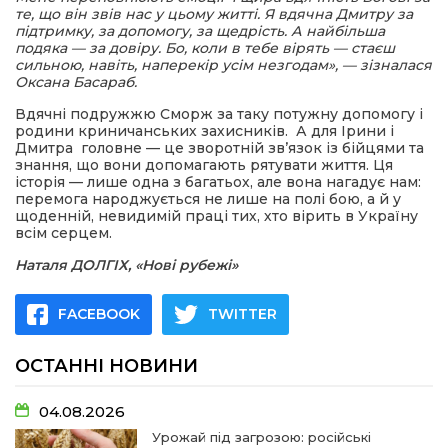
те, що він звів нас у цьому житті. Я вдячна Дмитру за
підтримку, за допомогу, за щедрість. А найбільша
подяка — за довіру. Бо, коли в тебе вірять — стаєш
сильною, навіть, наперекір усім незгодам», — зізналася
Оксана Басараб.
Вдячні подружжю Сморж за таку потужну допомогу і
родини криничанських захисників. А для Ірини і
Дмитра головне — це зворотній зв’язок із бійцями та
знання, що вони допомагають рятувати життя. Ця
історія — лише одна з багатьох, але вона нагадує нам:
перемога народжується не лише на полі бою, а й у
щоденній, невидимій праці тих, хто вірить в Україну
всім серцем.
Наталя ДОЛГІХ, «Нові рубежі»
FACEBOOK
TWITTER
ОСТАННІ НОВИНИ
04.08.2026
Урожай під загрозою: російські