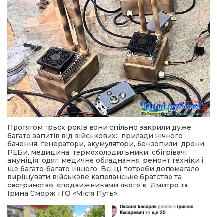
Протягом трьох років вони спільно закрили дуже
багато запитів від військових: прилади нічного
бачення, генератори, акумулятори, бензопили, дрони,
РЕБи, медицина, термохолодильники, обігрівачі,
амуніція, одяг, медичне обладнання, ремонт техніки і
ще багато-багато іншого. Всі ці потреби допомагало
вирішувати військове капеланське братство та
сестринство, сподвижниками якого є Дмитро та
Ірина Сморж і ГО «Місія Путь».