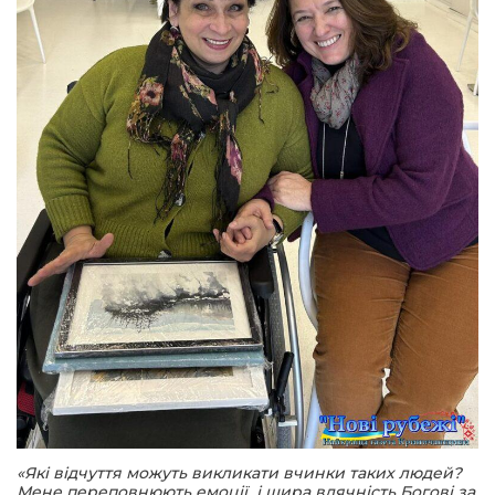
«Які відчуття можуть викликати вчинки таких людей?
Мене переповнюють емоції і щира вдячність Богові за