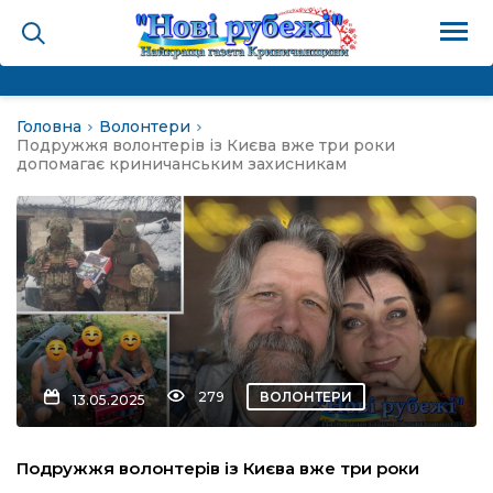
Головна
Волонтери
на
Подружжя волонтерів із Києва вже три роки
допомагає криничанським захисникам
и
і громада
ура
279
ВОЛОНТЕРИ
13.05.2025
біди не буває
Подружжя волонтерів із Києва вже три роки
ал пам’яті