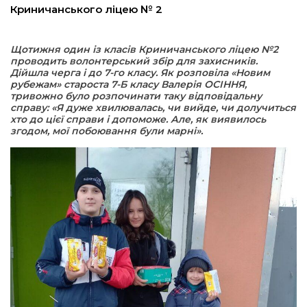
Криничанського ліцею № 2
а редактора
Щотижня один із класів Криничанського ліцею №2
проводить волонтерський збір для захисників.
вали? Відповідаємо
Дійшла черга і до 7-го класу.
Як розповіла «Новим
рубежам» староста 7-Б класу Валерія ОСІННЯ,
тривожно було розпочинати таку відповідальну
ти
справу: «Я дуже хвилювалась, чи вийде, чи долучиться
хто до цієї справи і допоможе. Але, як виявилось
згодом, мої побоювання були марні».