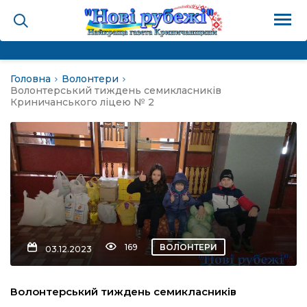
Головна
Волонтери
на
Волонтерський тиждень семикласників
Криничанського ліцею № 2
и
і громада
ура
169
ВОЛОНТЕРИ
03.12.2023
біди не буває
Волонтерський тиждень семикласників
ал пам’яті