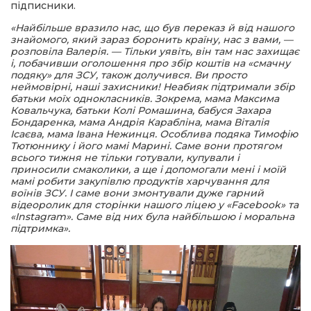
підписники.
«Найбільше вразило нас, що був переказ й від нашого
знайомого, який зараз боронить країну, нас з вами, —
розповіла Валерія. — Тільки уявіть, він там нас захищає
і, побачивши оголошення про збір коштів на «смачну
подяку» для ЗСУ, також долучився. Ви просто
неймовірні, наші захисники! Неабияк підтримали збір
батьки моїх однокласників. Зокрема, мама Максима
Ковальчука, батьки Колі Ромашина, бабуся Захара
Бондаренка, мама Андрія Карабліна, мама Віталія
Ісаєва, мама Івана Нежинця. Особлива подяка Тимофію
Тютюннику і його мамі Марині. Саме вони протягом
всього тижня не тільки готували, купували і
приносили смаколики, а ще і допомогали мені і моїй
мамі робити закупівлю продуктів харчування для
воїнів ЗСУ. І саме вони змонтували дуже гарний
відеоролик для сторінки нашого ліцею у «Facebook» та
«Instagram». Саме від них була найбільшою і моральна
підтримка».