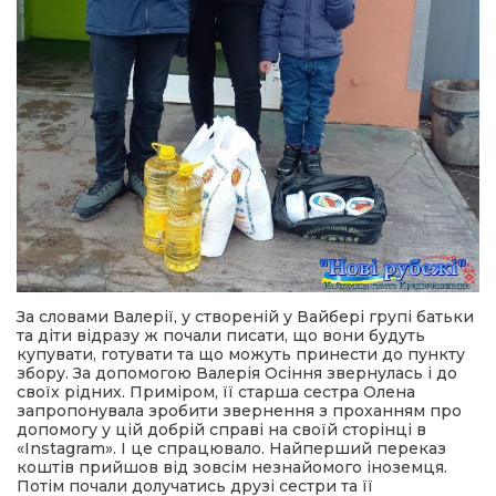
За словами Валерії, у створеній у Вайбері групі батьки
та діти відразу ж почали писати, що вони будуть
купувати, готувати та що можуть принести до пункту
збору. За допомогою Валерія Осіння звернулась і до
своїх рідних. Приміром, її старша сестра Олена
запропонувала зробити звернення з проханням про
допомогу у цій добрій справі на своїй сторінці в
«Instagram». І це спрацювало. Найперший переказ
коштів прийшов від зовсім незнайомого іноземця.
Потім почали долучатись друзі сестри та її