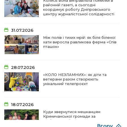
Колись вона виправляла помилки в
районній газеті, а сьогодні
координує роботу Дніпровського
центру журналістської солідарності
31.07.2026
Між полів і тихих мрій: як біля біленої
хати виросла равликова ферма «Спів
пташок»
28.07.2026
«КОЛО НЕЗЛАМНИХ»: як діти та
ветерани разом створюють
унікальний телепроєкт
18.07.2026
Куди звернутися мешканцям
Криничанської громади за
соціальною підтримкою
Вгору