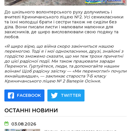
До шкільного волонтерського руху долучились і
вчителі Криничанського ліцею №2. Усі семикласники
та їхні молодші брати і сестри також не сиділи без
діла. Вони писали листи і малювали малюнки для
захисників, де щиро висловлювали свою подяку та
любов.
«Я щиро вірю, що війна скоро закінчиться нашою
перемогою. Тоді я і мої однокласники, друзі, знайомі з
гордістю зможемо сказати, що ми теж трохи причетні
до цієї радісної події. Ми також працювали заради
Перемоги. Гуртуйтеся, люди, та допомогайте нашим
воїнам! Щоб радісну звістку — «Ми перемогли!» почули
якнайшвидше», — закликає староста 7-Б класу
Криничанського ліцею № 2 Валерія Осіння.
FACEBOOK
TWITTER
ОСТАННІ НОВИНИ
03.08.2026