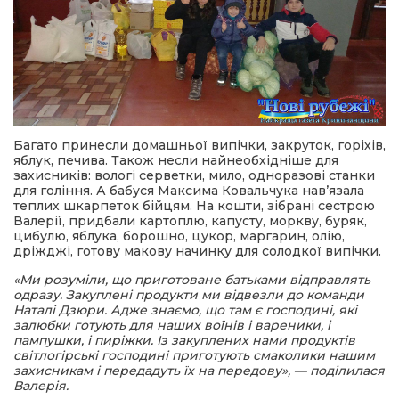
Багато принесли домашньої випічки, закруток, горіхів,
яблук, печива. Також несли найнеобхідніше для
захисників: вологі серветки, мило, одноразові станки
для гоління. А бабуся Максима Ковальчука нав’язала
теплих шкарпеток бійцям. На кошти, зібрані сестрою
Валерії, придбали картоплю, капусту, моркву, буряк,
цибулю, яблука, борошно, цукор, маргарин, олію,
дріжджі, готову макову начинку для солодкої випічки.
«Ми розуміли, що приготоване батьками відправлять
одразу. Закуплені продукти ми відвезли до команди
Наталі Дзюри. Адже знаємо, що там є господині, які
залюбки готують для наших воїнів і вареники, і
пампушки, і пиріжки. Із закуплених нами продуктів
світлогірські господині приготують смаколики нашим
захисникам і передадуть їх на передову», — поділилася
Валерія.