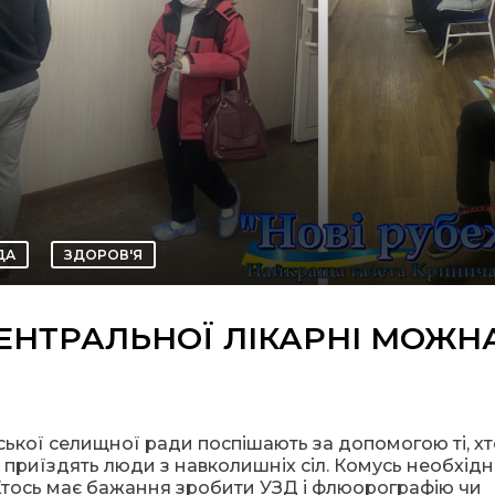
ДА
ЗДОРОВ'Я
ЕНТРАЛЬНОЇ ЛІКАРНІ МОЖН
ької селищної ради поспішають за допомогою ті, хт
, приїздять люди з навколишніх сіл. Комусь необхід
 Хтось має бажання зробити УЗД і флюорографію чи