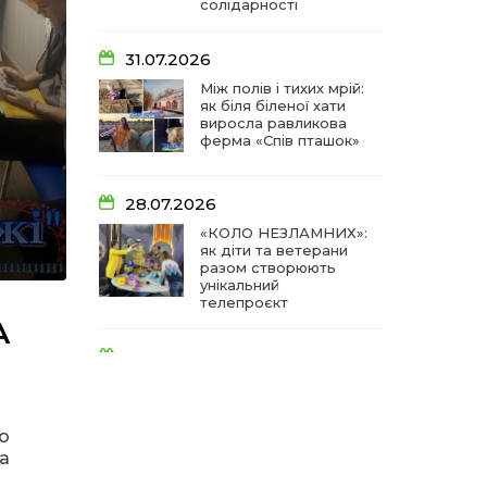
солідарності
31.07.2026
Між полів і тихих мрій:
як біля біленої хати
виросла равликова
ферма «Спів пташок»
28.07.2026
«КОЛО НЕЗЛАМНИХ»:
як діти та ветерани
разом створюють
унікальний
телепроєкт
А
18.07.2026
Куди звернутися
мешканцям
Криничанської
о
громади за
соціальною
на
підтримкою