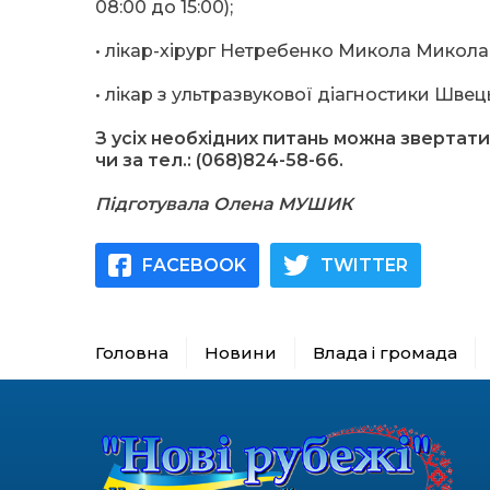
08:00 до 15:00);
• лікар-хірург Нетребенко Микола Миколайо
• лікар з ультразвукової діагностики Швець
З усіх необхідних питань можна звертати
чи за тел.: (068)824-58-66.
Підготувала Олена МУШИК
FACEBOOK
TWITTER
Головна
Новини
Влада і громада