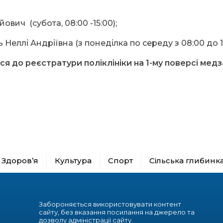
вич (субота, 08:00 -15:00);
 Неллі Андріївна (з понеділка по середу з 08:00 до 15
ся до реєстратури поліклініки на 1-му поверсі мед
Здоров’я
Культура
Спорт
Сільська глибинк
Забороняється використовувати контент
сайту, без вказання посилання на джерело та
дозволу адміністрації сайту.