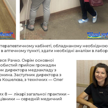
іотерапевтичному кабінеті, обладнаному необхідною
 аптечному пункті, здати необхідні аналізи в лабора
ся Рачко. Окрім основної
особистий прийом громадян
ком директора медзакладу з
онина. Заступник директора з
 Кошелєва, з технічних — Олег
их 8 — лікарі загальної практики –
ацівники — середній медичний