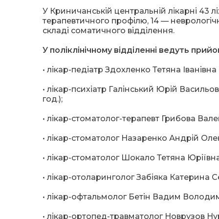
У Криничанській центральній лікарні 43 л
терапевтичного профілю, 14 — неврологічно
складі соматичного відділення.
У поліклінічному відділенні ведуть прийо
• лікар-педіатр Здохленко Тетяна Іванівна 
• лікар-психіатр Галінський Юрій Васильови
год.);
• лікар-стоматолог-терапевт Грибова Валент
• лікар-стоматолог Назаренко Андрій Олекс
• лікар-стоматолог Шокало Тетяна Юріївна (
• лікар-отоларинголог Забіяка Катерина Сер
• лікар-офтальмолог Бетін Вадим Володими
• лікар-ортопед-травматолог Новрузов Нурл