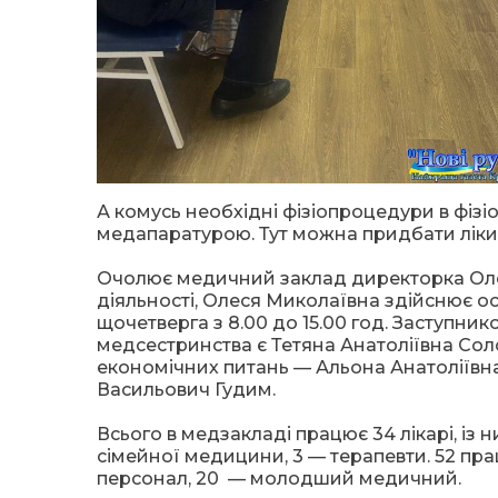
А комусь необхідні фізіопроцедури в фіз
медапаратурою. Тут можна придбати ліки в
Очолює медичний заклад директорка Оле
діяльності, Олеся Миколаївна здійснює 
щочетверга з 8.00 до 15.00 год. Заступни
медсестринства є Тетяна Анатоліївна Сол
економічних питань — Альона Анатоліївна
Васильович Гудим.
Всього в медзакладі працює 34 лікарі, із н
сімейної медицини, 3 — терапевти. 52 пр
персонал, 20 — молодший медичний.