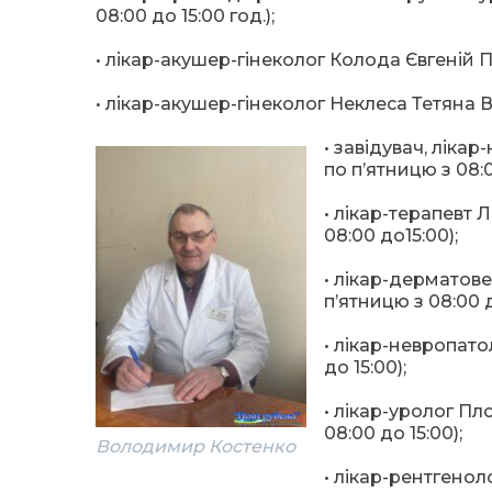
08:00 до 15:00 год.);
• лікар-акушер-гінеколог Колода Євгеній Па
• лікар-акушер-гінеколог Неклеса Тетяна В
• завідувач, лік
по п’ятницю з 08:0
• лікар-терапевт 
08:00 до15:00);
• лікар-дерматов
п’ятницю з 08:00 д
• лікар-невропато
до 15:00);
• лікар-уролог Пл
08:00 до 15:00);
Володимир Костенко
• лікар-рентгенол