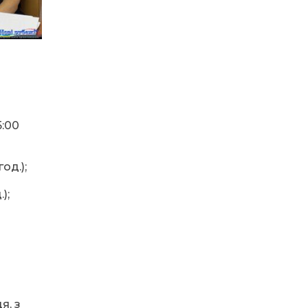
09.07.2026
Радіо «Армія FM»
розпочало мовлення
у чотирьох містах
Дніпропетровщини
08.07.2026
На Дніпропетровщині
5:00
стартувала вступна
кампанія-2026
од.);
);
07.07.2026
Кешбек не згорить:
українцям
продовжили термін
використання виплат
06.07.2026
я, з
У НАВЧАЛЬНИХ