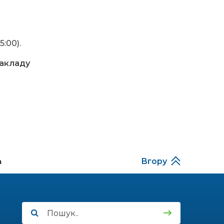
або розвиток власної
справи
01.07.2026
:00).
На Дніпропетровщині
через спеку
закладу
обмежують рух
великовагового
транспорту
30.06.2026
Генератори, медичне
обладнання,
реабілітаційні табори
для дітей героїв: як
насправді допомагає
а
Вгору
Ротарі Україні
29.06.2026
Погодні “гойдалки” в
Україні: від
африканської спеки