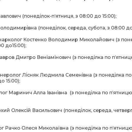
влович (понеділок-п’ятниця, з 08:00 до 15:00);
олодимирівна (понеділок, середа, субота, з 08:00 до 
ар-нарколог Костенко Володимир Миколайович (з пон
0 до15:00);
Лавров Дмитро Веніамінович (з понеділка по п’ятниц
енеролог Лісняк Людмила Семенівна (з понеділка по
о 15:00);
лог Маринич Алла Іванівна (з понеділка по п’ятницю 
охий Олексій Васильович (понеділок, середа, четверг
ог Рачко Олеся Миколаївна (з понеділка по п’ятницю