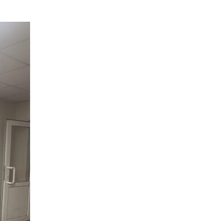
17.07.2026
100-ий день
народження
відзначила жителька
Первозванівки Олена
Баліцька
16.07.2026
ВУЛИЦЯ ІМЕНІ СИНА
І ЩОТИЖНЕВІ
«МАРШРУТИ НАДІЇ»
ВАЛЕРІЯ
ГАВРИЛЮКА
15.07.2026
ДОЩІ СТРИМУЮТЬ
ЖНИВА