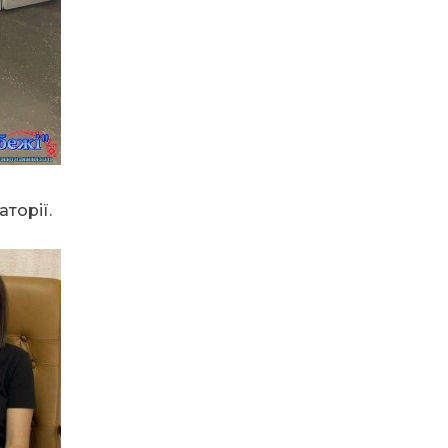
14.07.2026
До міста —
безкоштовно: жителі
віддалених сіл
Затишнянської
громади мають
регулярне
сполучення
13.07.2026
Банкнота 2 000
торії.
гривень: навіщо її
вводять та коли
надійде в обіг
10.07.2026
На рахунку Ольги
Акіменко (Коліуш)
сотні врятованих
життів. Тепер вона
сама потребує
допомоги