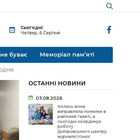
Сьогодні:
Четвер, 6 Серпня
 не буває
Меморіал пам’яті
ЩОДНЯ
ОСТАННІ НОВИНИ
03.08.2026
Колись вона
виправляла помилки в
районній газеті, а
сьогодні координує
роботу
Дніпровського центру
журналістської