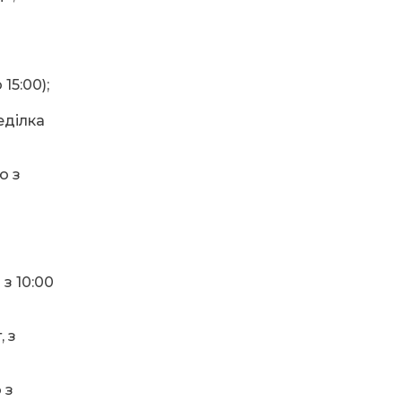
ЗАКЛАДАХ
КРИНИЧАНСЬОЇ
ГРОМАДИ — НОВІ
ДИРЕКТОРКИ
15:00);
05.07.2026
еділка
Соціальна стипендія
для студентів ВПО:
хто має право та як її
отримати
ю з
03.07.2026
168 травмованих дітей
від початку року: коли
Україна запровадить
з 10:00
правила для
електросамокатів?
, з
02.07.2026
Ветеранський грант
від 250 тисяч до 1
 з
мільйона на відкриття