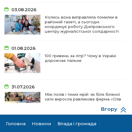
03.08.2026
Колись вона виправляла помилки в
районній газеті, а сьогодні
координує роботу Дніпровського
центру журналістської солідарності
01.08.2026
100 гривень за літр? Чому в Україні
дорожчає пальне
31.07.2026
Між полів і тихих мрій: як біля біленої
хати виросла равликова ферма «Спів
пташок»
Вгору
Головна
Новини
Влада і громада
28.07.2026