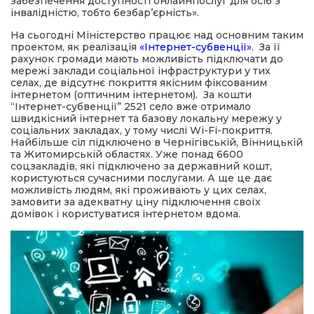
забезпечення доступності онлайнпослуг для осіб з
інвалідністю, тобто безбар’єрність».
На сьогодні Міністерство працює над основним таким
проектом, як реалізація
«Інтернет-субвенції»
. За її
рахунок громади мають можливість підключати до
мережі заклади соціальної інфраструктури у тих
селах, де відсутнє покриття якісним фіксованим
інтернетом (оптичним інтернетом). За кошти
“Інтернет-субвенції” 2521 село вже отримало
швидкісний інтернет та базову локальну мережу у
соціальних закладах, у тому числі Wi-Fi-покриття.
Найбільше сіл підключено в Чернігівській, Вінницькій
та Житомирській областях. Уже понад 6600
соцзакладів, які підключено за державний кошт,
користуються сучасними послугами. А ще це дає
можливість людям, які проживають у цих селах,
замовити за адекватну ціну підключення своїх
домівок і користуватися інтернетом вдома.