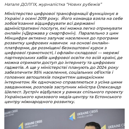
Наталя ДОЛГІХ, журналістка “Нових рубежів”
Міністерство цифрової трансформації функціонує в
а редактора
Україні з осені 2019 року. Його команда взяла на себе
зобов’язання відцифрувати всі державні
адміністративні послуги, які можна легко отримувати
вали? Відповідаємо
онлайн («Держава у смартфоні»). Паралельно з цим
Мінцифри активно залучає населення до програми
розвитку цифрових навичок на основі онлайн-
ти
платформи, де розміщені безкоштовні курси з
цифрової грамотності, і офлайн-складової — мережі
партнерських хабів цифрової освіти по всій країні, де
можна отримати доступ до інтернету та цифрових
гаджетів. А ще у міністерстві планують до 2024 року
забезпечити 95% населення, соціальних об’єктів і
головних автошляхів покриттям швидкісним
інтернетом. Як одночасно справляються з усіма цими
завданнями, розповів заступник міністра Олександр
Шелест. Зустріч відбулася у рамках спільного проекту
Українського кризового медіа-центру та Естонського
центру міжнародного розвитку.