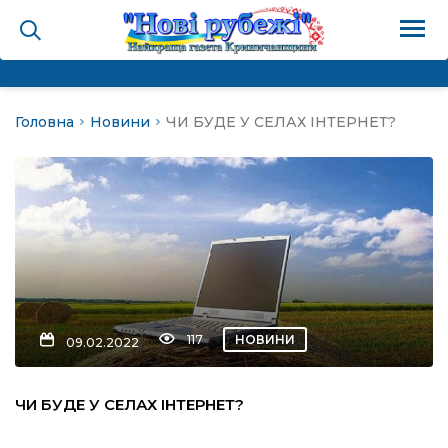
Головна
Новини
ЧИ БУДЕ У СЕЛАХ ІНТЕРНЕТ?
на
и
і громада
ура
117
НОВИНИ
09.02.2022
біди не буває
ЧИ БУДЕ У СЕЛАХ ІНТЕРНЕТ?
ал пам’яті