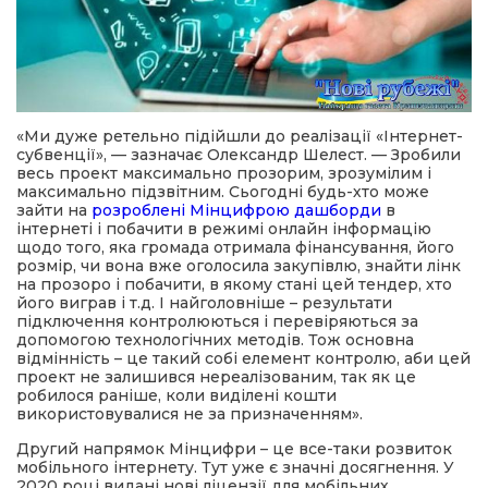
«Ми дуже ретельно підійшли до реалізації «Інтернет-
субвенції», — зазначає Олександр Шелест. — Зробили
весь проект максимально прозорим, зрозумілим і
максимально підзвітним. Сьогодні будь-хто може
зайти на
розроблені Мінцифрою дашборди
в
інтернеті і побачити в режимі онлайн інформацію
щодо того, яка громада отримала фінансування, його
розмір, чи вона вже оголосила закупівлю, знайти лінк
на прозоро і побачити, в якому стані цей тендер, хто
його виграв і т.д. І найголовніше – результати
підключення контролюються і перевіряються за
допомогою технологічних методів. Тож основна
відмінність – це такий собі елемент контролю, аби цей
проект не залишився нереалізованим, так як це
робилося раніше, коли виділені кошти
використовувалися не за призначенням».
Другий напрямок Мінцифри – це все-таки розвиток
мобільного інтернету. Тут уже є значні досягнення. У
2020 році видані нові ліцензії для мобільних