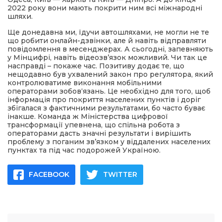
2022 року вони мають покрити ним всі міжнародні
шляхи.
Ще донедавна ми, їдучи автошляхами, не могли не те
що робити онлайн-дзвінки, але й навіть відправляти
повідомлення в месенджерах. А сьогодні, запевняють
у Мінцифрі, навіть відеозв’язок можливий. Чи так це
насправді – покаже час. Позитиву додає те, що
нещодавно був ухвалений закон про регулятора, який
контролюватиме виконання мобільними
операторами зобов‘язань. Це необхідно для того, щоб
інформація про покриття населених пунктів і доріг
збігалася з фактичними результатами, бо часто буває
інакше. Команда ж Міністерства цифрової
трансформації упевнена, що спільна робота з
операторами дасть значні результати і вирішить
проблему з поганим зв’язком у віддалених населених
пунктах та під час подорожей Україною.
FACEBOOK
TWITTER