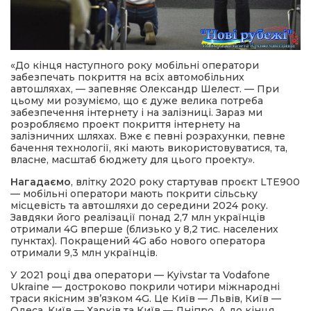
«До кінця наступного року мобільні оператори
забезпечать покриття на всіх автомобільних
автошляхах, — запевняє Олександр Шелест. — При
цьому ми розуміємо, що є дуже велика потреба
забезпечення інтернету і на залізниці. Зараз ми
розробляємо проект покриття інтернету на
залізничних шляхах. Вже є певні розрахунки, певне
бачення технології, які мають використовуватися, та,
власне, масштаб бюджету для цього проекту».
Нагадаємо
, влітку 2020 року стартував проєкт LTE900
— мобільні оператори мають покрити сільську
місцевість та автошляхи до середини 2024 року.
Завдяки його реалізації понад 2,7 млн українців
отримали 4G вперше (близько у 8,2 тис. населених
пунктах). Покращений 4G або нового оператора
отримали 9,3 млн українців.
У 2021 році два оператори — Kyivstar та Vodafone
Ukraine — достроково покрили чотири міжнародні
траси якісним зв’язком 4G. Це Київ — Львів, Київ —
Одеса, Київ — Харків та Київ — Дніпро. А до кінця