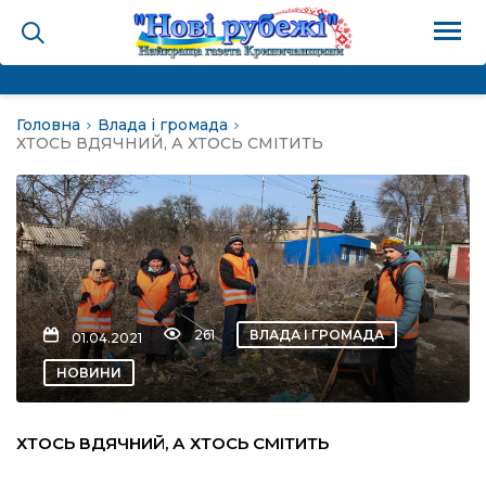
Головна
Влада і громада
на
ХТОСЬ ВДЯЧНИЙ, А ХТОСЬ СМІТИТЬ
и
і громада
ура
261
ВЛАДА І ГРОМАДА
01.04.2021
НОВИНИ
біди не буває
ХТОСЬ ВДЯЧНИЙ, А ХТОСЬ СМІТИТЬ
ал пам’яті