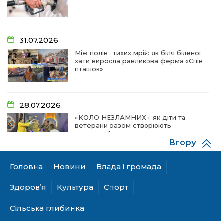
31.07.2026
Між полів і тихих мрій: як біля біленої
хати виросла равликова ферма «Спів
пташок»
28.07.2026
«КОЛО НЕЗЛАМНИХ»: як діти та
ветерани разом створюють
унікальний телепроєкт
Вгору
Головна
Новини
Влада і громада
18.07.2026
Куди звернутися мешканцям
Здоров’я
Культура
Спорт
Криничанської громади за
соціальною підтримкою
Сільська глибинка