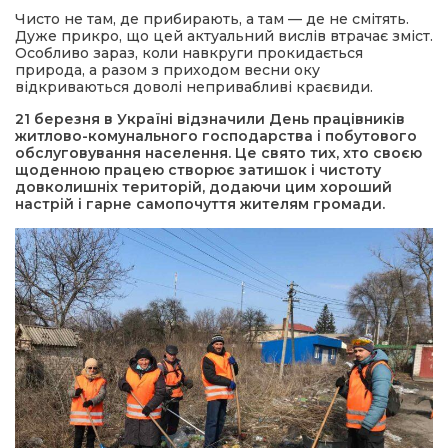
Чисто не там, де прибирають, а там — де не смітять.
Дуже прикро, що цей актуальний вислів втрачає зміст.
а редактора
Особливо зараз, коли навкруги прокидається
природа, а разом з приходом весни оку
відкриваються доволі непривабливі краєвиди.
вали? Відповідаємо
21 березня в Україні відзначили День працівників
житлово-комунального господарства і побутового
обслуговування населення. Це свято тих, хто своєю
ти
щоденною працею створює затишок і чистоту
довколишніх територій, додаючи цим хороший
настрій і гарне самопочуття жителям громади.