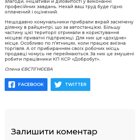
злагоди, ініціативи й діловитості у виконанні
професійних завдань. Нехай ваш труд буде гідно
оплачений і оцінений.
Нещодавно комунальники прибрали вкрай засмічену
ділянку в райцентрі, що за автостанцією. Більшу
частину цієї території отримали в користування
місцеві приватні підприємці. Для них це «дохідне»
місце. Особливо по п’ятницях, коли працює виїзна
торгівля. А от прибиранням своїх робочих місць
продавці чомусь не переймаються. За них це змушені
робити працівники КП КСР «Добробут».
Олена ЄВСТІГНЄЄВА
FACEBOOK
TWITTER
Залишити коментар