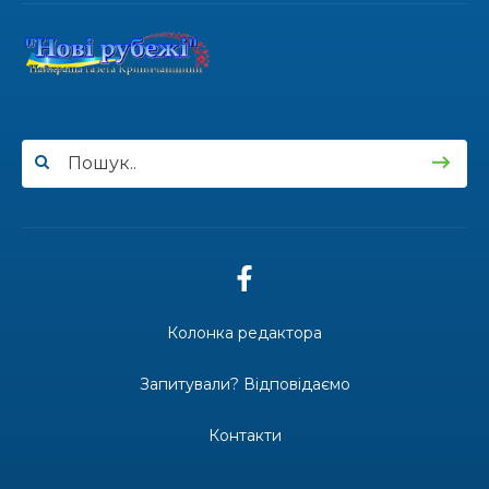
17.07.2026
100-ий день народження відзначила
жителька Первозванівки Олена
Баліцька
16.07.2026
ВУЛИЦЯ ІМЕНІ СИНА І ЩОТИЖНЕВІ
«МАРШРУТИ НАДІЇ» ВАЛЕРІЯ
ГАВРИЛЮКА
15.07.2026
Колонка редактора
ДОЩІ СТРИМУЮТЬ ЖНИВА
Запитували? Відповідаємо
Контакти
14.07.2026
До міста — безкоштовно: жителі