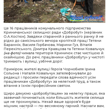
Це 16 працівників комунального підприємства
Криничанської селищної ради «Добробут» (керівник
О.А.Костюк). Завдяки старанній з раннього ранку й не
рідко до самісінького вечора кропіткій праці Тетяни
Бараннік, Василя Горбачова, Марини Гуз, Віталія
Перекіпського, Дмитра Кравцова та Тетяни Ковальчук
(на фото)
чимала територія Криничок стає чистішою й
охайнішою. До речі, працівники «Добробуту» у чистоті
тримають і вулиці, узбіччя доріг.
Приміром, жителі вулиці Героїв Чорнобиля Ірина
Сольона і Наталія Ковальчук зателефонували до
редакції і просили передати слова вдячності усім
працівникам «Добробуту» за нелегкий труд, а також
вітання з їхнім професійним святом.
Щиро дякуємо «добробутівцям» за нелегку працю, яка
зазвичай починається, коли більшість жителів селища
ще не прокинулась. Нехай ваше здоров’я буде
міцним, настрій — по-весняному гарний. Наснаги вам,