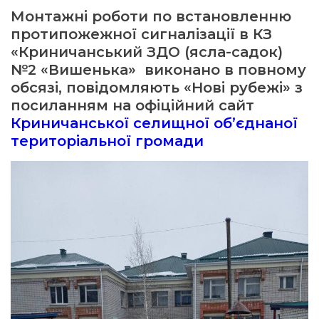
Монтажні роботи по встановленню
протипожежної сигналізації в КЗ
а редактора
«Криничанський ЗДО (ясла-садок)
№2 «Вишенька» виконано в повному
вали? Відповідаємо
обсязі, повідомляють «Нові рубежі» з
посиланням на офіційний сайт
ти
Криничанської селищної об’єднаної
територіальної громади