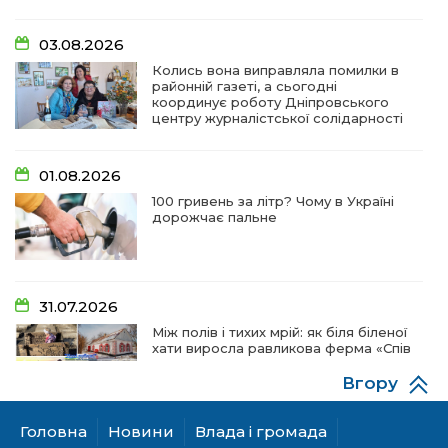
03.08.2026
Колись вона виправляла помилки в
районній газеті, а сьогодні
координує роботу Дніпровського
центру журналістської солідарності
01.08.2026
100 гривень за літр? Чому в Україні
дорожчає пальне
31.07.2026
Між полів і тихих мрій: як біля біленої
хати виросла равликова ферма «Спів
пташок»
Вгору
Головна
Новини
Влада і громада
28.07.2026