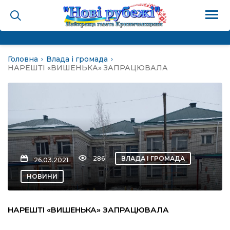
Головна
Влада і громада
на
НАРЕШТІ «ВИШЕНЬКА» ЗАПРАЦЮВАЛА
и
і громада
ура
286
ВЛАДА І ГРОМАДА
26.03.2021
НОВИНИ
біди не буває
НАРЕШТІ «ВИШЕНЬКА» ЗАПРАЦЮВАЛА
ал пам’яті