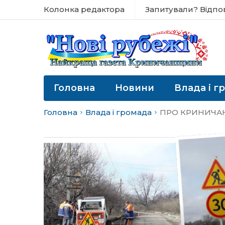
Колонка редактора
Запитували? Відпо
Головна
Новини
Влада і г
Головна
Влада і громада
ПРО КРИНИЧА