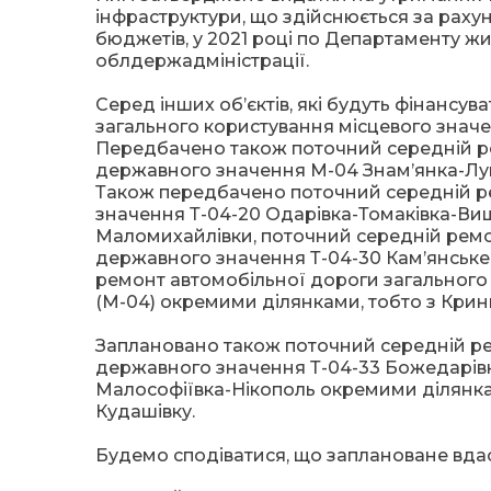
інфраструктури, що здійснюється за раху
бюджетів, у 2021 році по Департаменту ж
облдержадміністрації.
Серед інших об’єктів, які будуть фінансу
загального користування місцевого знач
Передбачено також поточний середній р
державного значення М-04 Знам’янка-Луган
Також передбачено поточний середній р
значення Т-04-20 Одарівка-Томаківка-Вищ
Маломихайлівки, поточний середній ремо
державного значення Т-04-30 Кам’янське
ремонт автомобільної дороги загального
(М-04) окремими ділянками, тобто з Крин
Заплановано також поточний середній ре
державного значення Т-04-33 Божедарівк
Малософіївка-Нікополь окремими ділянка
Кудашівку.
Будемо сподіватися, що заплановане вдас