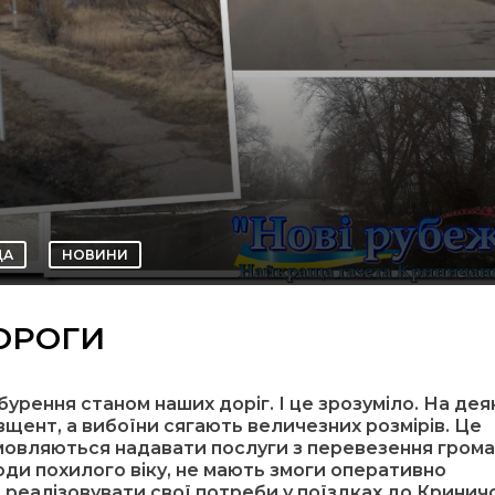
ДА
НОВИНИ
ОРОГИ
бурення станом наших доріг. І це зрозуміло. На дея
щент, а вибоїни сягають величезних розмірів. Це
мовляються надавати послуги з перевезення грома
юди похилого віку, не мають змоги оперативно
реалізовувати свої потреби у поїздках до Кринич