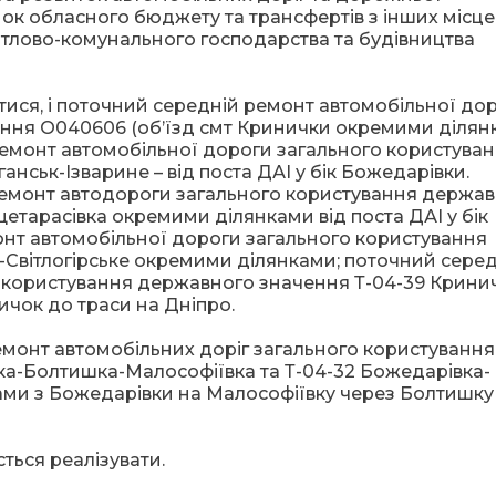
нок обласного бюджету та трансфертів з інших місц
итлово-комунального господарства та будівництва
ватися, і поточний середній ремонт автомобільної до
ення О040606 (об’їзд смт Кринички окремими ділянк
емонт автомобільної дороги загального користува
ськ-Ізварине – від поста ДАІ у бік Божедарівки.
емонт автодороги загального користування держа
етарасівка окремими ділянками від поста ДАІ у бік
нт автомобільної дороги загального користування
-Світлогірське окремими ділянками; поточний сере
 користування державного значення Т-04-39 Крини
ичок до траси на Дніпро.
монт автомобільних доріг загального користування
а-Болтишка-Малософіївка та Т-04-32 Божедарівка-
ми з Божедарівки на Малософіївку через Болтишку 
ться реалізувати.