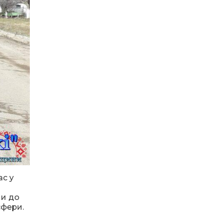
13.07.2026
Банкнота 2 000
гривень: навіщо її
вводять та коли
надійде в обіг
10.07.2026
На рахунку Ольги
Акіменко (Коліуш)
сотні врятованих
життів. Тепер вона
сама потребує
допомоги
09.07.2026
Радіо «Армія FM»
розпочало мовлення
у чотирьох містах
с у
Дніпропетровщини
ни до
сфери.
08.07.2026