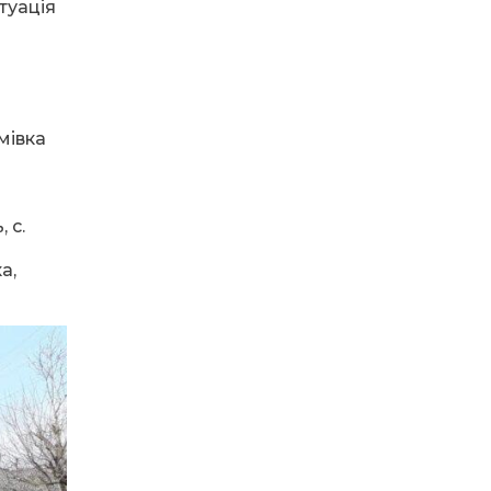
16.07.2026
туація
ВУЛИЦЯ ІМЕНІ СИНА
І ЩОТИЖНЕВІ
«МАРШРУТИ НАДІЇ»
ВАЛЕРІЯ
ГАВРИЛЮКА
мівка
15.07.2026
ДОЩІ СТРИМУЮТЬ
ЖНИВА
 с.
а,
14.07.2026
До міста —
безкоштовно: жителі
віддалених сіл
Затишнянської
громади мають
регулярне
сполучення