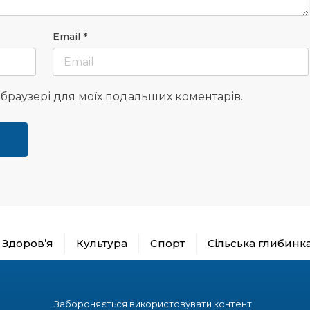
Email
*
у браузері для моїх подальших коментарів.
Здоров’я
Культура
Спорт
Сільська глибинк
Забороняється використовувати контент