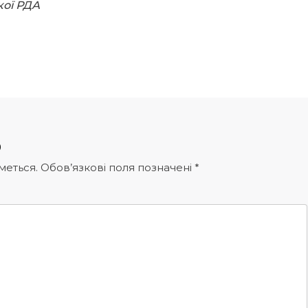
кої РДА
р
меться.
Обов’язкові поля позначені
*