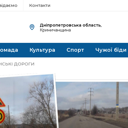
відаємо
Контакти
Дніпропетровська область,
Криничанщина
ромада
Культура
Спорт
Чужої біди
НСЬКІ ДОРОГИ