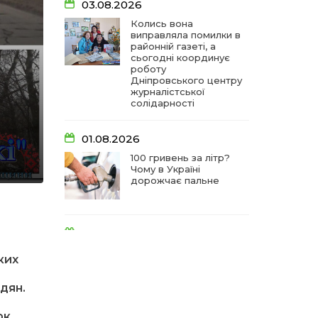
03.08.2026
Колись вона
виправляла помилки в
районній газеті, а
сьогодні координує
роботу
Дніпровського центру
журналістської
солідарності
01.08.2026
100 гривень за літр?
Чому в Україні
дорожчає пальне
31.07.2026
Між полів і тихих мрій:
ких
як біля біленої хати
виросла равликова
ферма «Спів пташок»
дян.
ок,