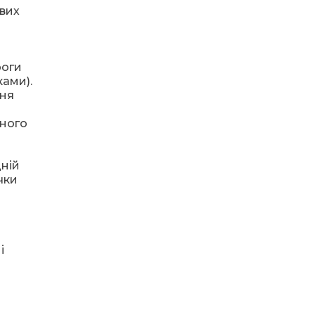
На Дніпропетровщині
евих
стартувала вступна
кампанія-2026
роги
07.07.2026
ами).
ння
Кешбек не згорить:
українцям
продовжили термін
вного
використання виплат
дній
06.07.2026
чки
У НАВЧАЛЬНИХ
ЗАКЛАДАХ
КРИНИЧАНСЬОЇ
ГРОМАДИ — НОВІ
ДИРЕКТОРКИ
і
05.07.2026
Соціальна стипендія
для студентів ВПО:
хто має право та як її