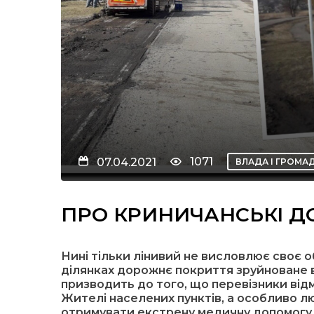
1071
07.04.2021
ВЛАДА І ГРОМА
ПРО КРИНИЧАНСЬКІ Д
Нині тільки лінивий не висловлює своє о
ділянках дорожнє покриття зруйноване в
призводить до того, що перевізники від
Жителі населених пунктів, а особливо л
отримувати екстрену медичну допомогу, 