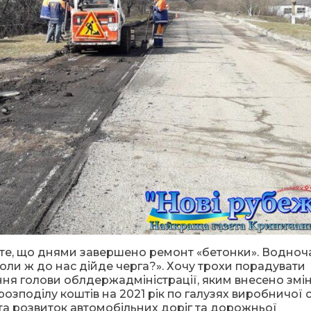
те, що днями завершено ремонт «бетонки». Водноча
 коли ж до нас дійде черга?». Хочу трохи порадувати
ня голови облдержадміністрації, яким внесено змі
розподілу коштів на 2021 рік по галузях виробничої 
а розвиток автомобільних доріг та дорожньої