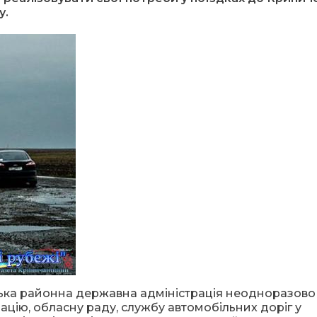
у.
ька районна державна адміністрація неодноразово
цію, обласну раду, службу автомобільних доріг у