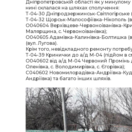
Дніпропетровській області як у минулому р
нині склалася на шляхах сполучення:
Т-04-30 Дніпродзержинськ-Світлогірське (ві
Т-04-32 Щорськ-Малософіївка-Нікополь (ві
О040604 Верхівцеве-Червоноіванівка-Крини
Малярщина, с. Червоноіванівка);
О040605 Адамівка-Калинівка-Болтишка (в 
(вул. Лугова).
Крім того, невідкладного ремонту потреб
Т-04-39 Кринички до а/д М-04 (підйом в с
О040602 від а/д М-04 Червоний Промінь до 
Оленівка, с. Володимирівка, с. Єгорівка);
С040602 Новомилорадівка-Андріївка-Куда
Андріївка) та багато інших шляхів.