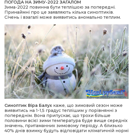
ПОГОДА НА ЗИМУ-2022 ЗАГАЛОМ
Зима-2022 повинна бути теплішою за попередні.
Принаймні про це заявляють кілька синоптиків.
Січень і взагалі може виявитись аномально теплим.
Синоптик Віра Балух
каже, що зимовий сезон може
виявитись на 1-1,5 градус теплішим у порівнянні з
попереднім. Вона припускає, що трохи більше
половини всієї зими температура буде вище середніх
значень, притаманних зимовому періоду. А близько
40% днів взимку будуть відповідати кліматичній нормі