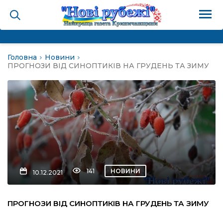
Головна
Новини
на
ПРОГНОЗИ ВІД СИНОПТИКІВ НА ГРУДЕНЬ ТА ЗИМУ
и
і громада
ура
141
НОВИНИ
10.12.2021
біди не буває
ПРОГНОЗИ ВІД СИНОПТИКІВ НА ГРУДЕНЬ ТА ЗИМУ
ал пам’яті