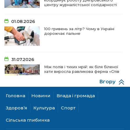
координує роботу Дніпровського
центру журналістської солідарності
01.08.2026
100 гривень за літр? Чому в Україні
дорожчає пальне
31.07.2026
Між полів і тихих мрій: як біля біленої
хати виросла равликова ферма «Спів
пташок»
Вгору
Головна
Новини
Влада і громада
28.07.2026
«КОЛО НЕЗЛАМНИХ»: як діти та
Здоров’я
Культура
Спорт
ветерани разом створюють
унікальний телепроєкт
Сільська глибинка