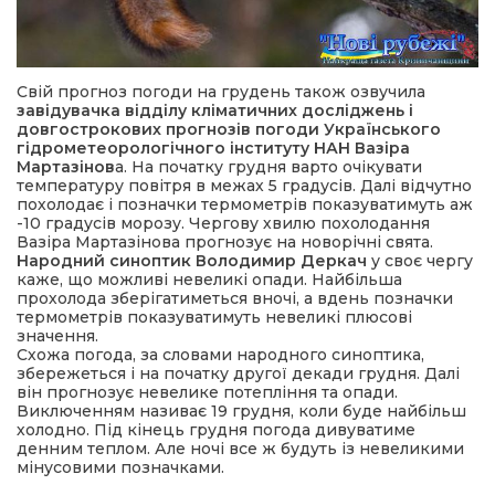
Свій прогноз погоди на грудень також озвучила
завідувачка відділу кліматичних досліджень і
довгострокових прогнозів погоди Українського
гідрометеорологічного інституту НАН Вазіра
Мартазінов
а. На початку грудня варто очікувати
температуру повітря в межах 5 градусів. Далі відчутно
похолодає і позначки термометрів показуватимуть аж
-10 градусів морозу. Чергову хвилю похолодання
Вазіра Мартазінова прогнозує на новорічні свята.
Народний синоптик Володимир Деркач
у своє чергу
каже, що можливі невеликі опади. Найбільша
прохолода зберігатиметься вночі, а вдень позначки
термометрів показуватимуть невеликі плюсові
значення.
Схожа погода, за словами народного синоптика,
збережеться і на початку другої декади грудня. Далі
він прогнозує невелике потепління та опади.
Виключенням називає 19 грудня, коли буде найбільш
холодно. Під кінець грудня погода дивуватиме
денним теплом. Але ночі все ж будуть із невеликими
мінусовими позначками.