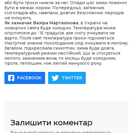
або бути трохи нижче за неї. Опади цієї зими повинні
бути в межах норми. Попередньо, затяжних
снігопадів або, навпаки, довгих безсніжних періодів
не очікують.
Як зазначає Вазіра Мартазінова
, в Україні на
новорічні свята буде холодно. Температура може
опуститися до -15 градусів, але снігу очікувати не
варто. Після свят температура трохи підніметься.
Наступне значне похолодання слід очікувати в лютому.
Загалом, підкреслила синоптик, зима буде довга,
температурний режим нестійкий. Що ж стосується
лютого, зазначила вона, то місяць буде холодним,
проте, теплішим, ніж лютий минулого року.
FACEBOOK
TWITTER
Залишити коментар
Ваша e-mail адреса не оприлюднюватиметься.