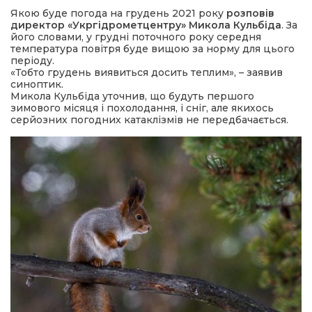
Якою буде погода на грудень 2021 року
розповів
директор «Укргідрометцентру» Микола Кульбіда
. За
а редактора
його словами, у грудні поточного року середня
температура повітря буде вищою за норму для цього
періоду.
вали? Відповідаємо
«Тобто грудень виявиться досить теплим», – заявив
синоптик.
Микола Кульбіда уточнив, що будуть першого
ти
зимового місяця і похолодання, і сніг, але якихось
серйозних погодних катаклізмів не передбачається.