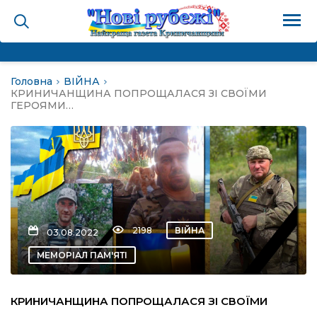
Головна
ВІЙНА
на
КРИНИЧАНЩИНА ПОПРОЩАЛАСЯ ЗІ СВОЇМИ
ГЕРОЯМИ…
и
і громада
ура
2198
ВІЙНА
03.08.2022
МЕМОРІАЛ ПАМ'ЯТІ
біди не буває
КРИНИЧАНЩИНА ПОПРОЩАЛАСЯ ЗІ СВОЇМИ
ал пам’яті