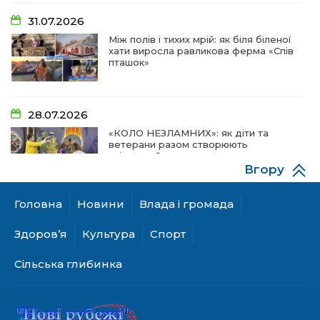
31.07.2026
Між полів і тихих мрій: як біля біленої
хати виросла равликова ферма «Спів
пташок»
28.07.2026
«КОЛО НЕЗЛАМНИХ»: як діти та
ветерани разом створюють
унікальний телепроєкт
Вгору
Головна
Новини
Влада і громада
18.07.2026
Куди звернутися мешканцям
Здоров’я
Культура
Спорт
Криничанської громади за
соціальною підтримкою
Сільська глибинка
17.07.2026