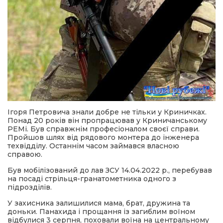
Ігоря Петровича знали добре не тільки у Криничках.
Понад 20 років він пропрацював у Криничанському
РЕМі. Був справжнім професіоналом своєї справи.
Пройшов шлях від рядового монтера до інженера
техвідділу. Останнім часом займався власною
справою.
Був мобілізований до лав ЗСУ 14.04.2022 р., перебував
на посаді стрільця-гранатометника одного з
підрозділів.
У захисника залишилися мама, брат, дружина та
доньки. Панахида і прощання із загиблим воїном
відбулися 3 серпня, поховали воїна на центральному