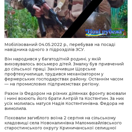
Мобілізований 04.05.2022 р., перебував на посаді
навідника одного з підрозділів ЗСУ.
Він народився у багатодітній родині, у якій
виховувалось восьмеро дітей. Змалку був привчений
до сільської праці. Закінчивши Щорське
профтехучилище, трудився механізатором у
фермерських господарствах району. Останнім часом
— на промислових підприємствах регіону.
Разом із Федором на різних ділянках фронту воювали
і нині воюють його брати Антрій та Костянтин. За них
усіх молилась матуся Надія Костянтинівна. Федора не
вимолила.
Поховали загиблого воїна 2 серпня на сільському
кладовищі села Новокалинівка Маломихайлівського
старостинського округу Криничанської селищної