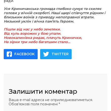
ради.
Уся Криничанська громада глибоко сумує та схиляє
голови у вічній скорботі. Наші щирі співчуття рідним і
близьким воїнів з приводу непоправної втрати.
Низький уклін і вічна пам’ять Героям.
Пішли від нас у небо земляки.
Від куль ворожих у бою упали.
Новокалинівка ридає, плачуть Кринички,
На зірки три небо багатшим стало…
FACEBOOK
TWITTER
Залишити коментар
Ваша e-mail адреса не оприлюднюватиметься.
Обов’язкові поля позначені
*