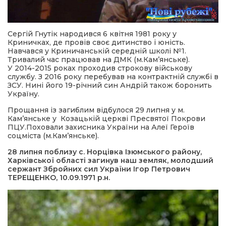
Сергій Гнутік народився 6 квітня 1981 року у
Криничках, де провів своє дитинство і юність.
Навчався у Криничанській середній школі №1.
Тривалий час працював на ДМК (м.Кам’янське).
У 2014-2015 роках проходив строкову військову
службу. З 2016 року перебував на контрактній службі в
ЗСУ. Нині його 19-річний син Андрій також боронить
Україну.
Прощання із загиблим відбулося 29 липня у м.
Кам’янське у Козацькій церкві Пресвятої Покрови
ПЦУ.Поховали захисника України на Алеї Героїв
соцміста (м.Кам’янське).
28 липня поблизу с. Норцівка Ізюмського району,
Харківської області загинув наш земляк, молодший
сержант Збройних сил України Ігор Петрович
ТЕРЕЩЕНКО, 10.09.1971 р.н.