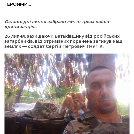
ГЕРОЯМИ…
а редактора
Останні дні липня забрали життя трьох воїнів-
криничанців…
вали? Відповідаємо
26 липня, захищаючи Батьківщину від російських
загарбників, від отриманих поранень загинув наш
ти
земляк — солдат Сергій Петрович ГНУТІК.