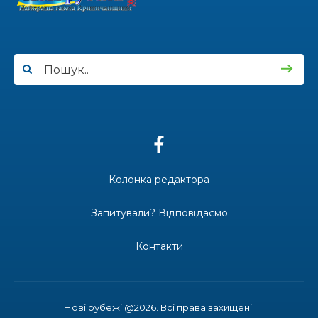
100-ий день народження відзначила
жителька Первозванівки Олена
Баліцька
16.07.2026
ВУЛИЦЯ ІМЕНІ СИНА І ЩОТИЖНЕВІ
«МАРШРУТИ НАДІЇ» ВАЛЕРІЯ
ГАВРИЛЮКА
15.07.2026
Колонка редактора
ДОЩІ СТРИМУЮТЬ ЖНИВА
Запитували? Відповідаємо
Контакти
14.07.2026
До міста — безкоштовно: жителі
віддалених сіл Затишнянської
громади мають регулярне
Нові рубежі @2026. Всі права захищені.
сполучення