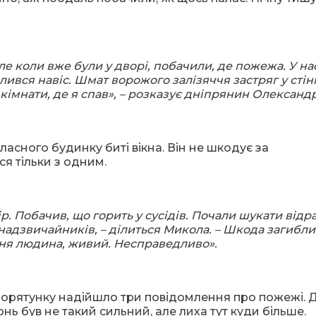
ле коли вже були у дворі, побачили, де пожежа. У на
лився навіс. Шмат ворожого залізяччя застряг у стін
кімнати, де я спав», – розказує дніпрянин Олександр
асного будинку биті вікна. Він не шкодує за
 тільки з одним.
р. Побачив, що горить у сусідів. Почали шукати відра
надзвичайників, – ділиться Микола. – Шкода загибли
отня людина, живий. Несправедливо».
порятунку надійшло три повідомлення про пожежі. Д
нь був не такий сильний, але лиха тут куди більше.