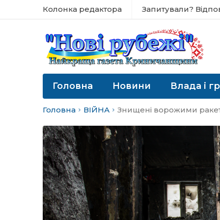
Колонка редактора
Запитували? Відпо
Головна
Новини
Влада і г
Головна
ВІЙНА
Знищені ворожими ракета