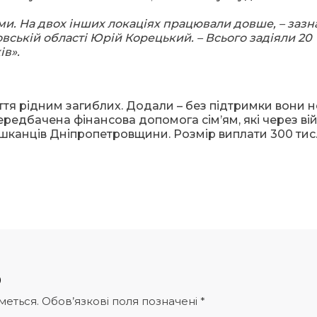
ми. На двох інших локаціях працювали довше, – заз
ській області Юрій Корецький. – Всього задіяли 20
ів».
ття рідним загиблих. Додали – без підтримки вони н
передбачена фінансова допомога сім’ям, які через ві
шканців Дніпропетровщини. Розмір виплати 300 тис.
р
меться.
Обов’язкові поля позначені
*