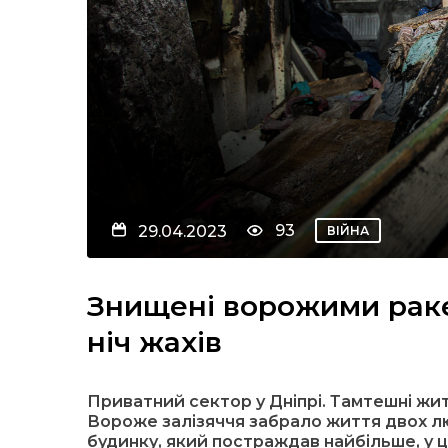
93
29.04.2023
ВІЙНА
Знищені ворожими раке
ніч жахів
Приватний сектор у Дніпрі. Тамтешні жит
Вороже залізяччя забрало життя двох люд
будинку, який постраждав найбільше, у ц