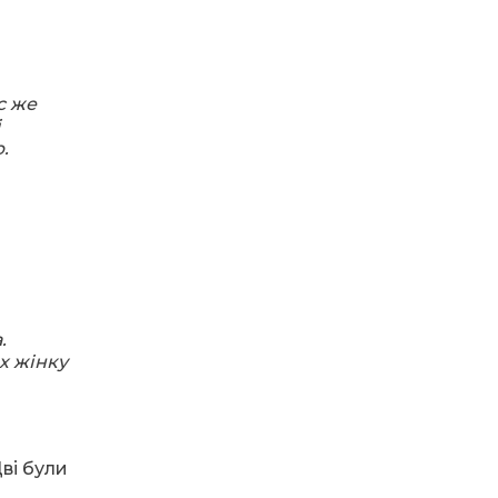
16.07.2026
ВУЛИЦЯ ІМЕНІ СИНА
І ЩОТИЖНЕВІ
«МАРШРУТИ НАДІЇ»
ВАЛЕРІЯ
с же
ГАВРИЛЮКА
і
.
15.07.2026
ДОЩІ СТРИМУЮТЬ
ЖНИВА
14.07.2026
.
До міста —
безкоштовно: жителі
х жінку
віддалених сіл
Затишнянської
громади мають
регулярне
сполучення
ві були