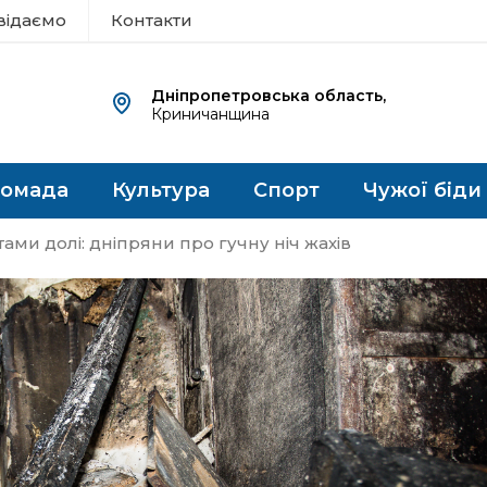
відаємо
Контакти
Дніпропетровська область,
Криничанщина
ромада
Культура
Спорт
Чужої біди
ми долі: дніпряни про гучну ніч жахів