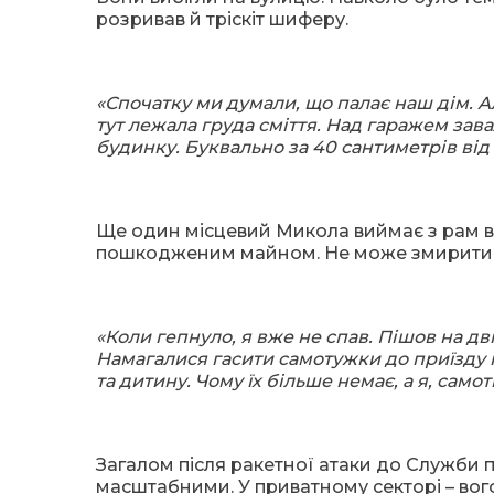
розривав й тріскіт шиферу.
«Спочатку ми думали, що палає наш дім. А
тут лежала груда сміття. Над гаражем зава
будинку. Буквально за 40 сантиметрів від 
Ще один місцевий Микола виймає з рам вл
пошкодженим майном. Не може змиритися
«Коли гепнуло, я вже не спав. Пішов на дві
Намагалися гасити самотужки до приїзду 
та дитину. Чому їх більше немає, а я, сам
Загалом після ракетної атаки до Служби 
масштабними. У приватному секторі – вого