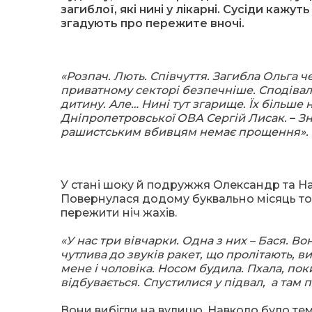
загиблої, які нині у лікарні. Сусіди кажу
згадують про пережите вночі.
«Розпач. Лють. Співчуття. Загибла Ольга ч
приватному секторі безпечніше. Сподівала
дитину. Але… Нині тут згарище. Їх більше н
Дніпропетровської ОВА Сергій Лисак.
–
Зн
рашистським вбивцям немає прощення».
У стані шоку й подружжя Олександр та На
Повернулася додому буквально місяць тому
пережити ніч жахів.
«У нас три вівчарки. Одна з них – Бася. Во
чутлива до звуків ракет, що пролітають, виб
мене і чоловіка. Носом будила. Пхала, пок
відбувається. Спустилися у підвал, а там п
Вони вибігли на вулицю. Навколо було тем