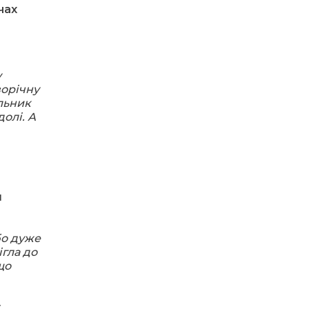
чах
28.07.2026
«КОЛО НЕЗЛАМНИХ»:
як діти та ветерани
разом створюють
унікальний
телепроєкт
у
ворічну
льник
18.07.2026
олі. А
Куди звернутися
мешканцям
Криничанської
громади за
соціальною
підтримкою
я
17.07.2026
100-ий день
бо дуже
народження
ігла до
відзначила жителька
що
Первозванівки Олена
Баліцька
у