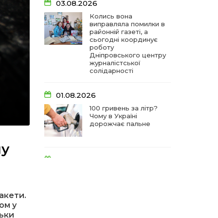
03.08.2026
Колись вона
виправляла помилки в
районній газеті, а
сьогодні координує
роботу
Дніпровського центру
журналістської
солідарності
01.08.2026
100 гривень за літр?
Чому в Україні
дорожчає пальне
ну
31.07.2026
Між полів і тихих мрій:
як біля біленої хати
виросла равликова
акети.
ферма «Спів пташок»
ом у
тьки