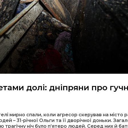
тами долі: дніпряни про гуч
елі мирно спали, коли агресор скерував на місто р
ей – 31-річної Ольги та її дворічної доньки. Загал
ю трагічну ніч було п’ятеро людей. Серед них й ба