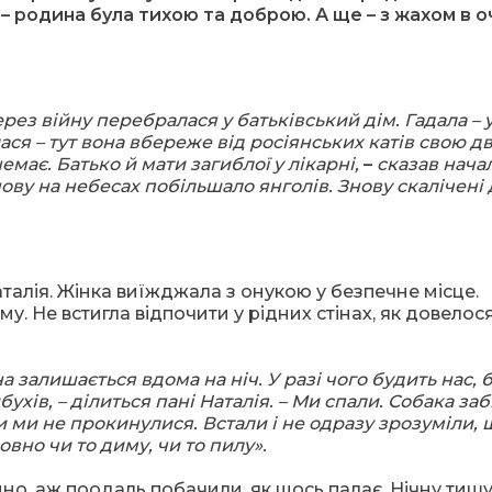
ть – родина була тихою та доброю. А ще – з жахом в о
ерез війну перебралася у батьківський дім. Гадала – 
ся – тут вона вбереже від росіянських катів свою д
емає. Батько й мати загиблої у лікарні,
–
сказав нача
ову на небесах побільшало янголів. Знову скалічені д
талія. Жінка виїжджала з онукою у безпечне місце.
. Не встигла відпочити у рідних стінах, як довелос
на залишається вдома на ніч. У разі чого будить нас, 
ухів, – ділиться пані Наталія. – Ми спали. Собака заб
и ми не прокинулися. Встали і не одразу зрозуміли, 
овно чи то диму, чи то пилу».
но, аж поодаль побачили, як щось палає. Нічну тиш