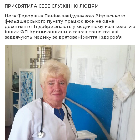
ПРИСВЯТИЛА СЕБЕ СЛУЖІННЮ ЛЮДЯМ
а редактора
Неля Федорівна Паніна завідувачкою Вітрівського
фельдшерського пункту працює вже не одне
десятиліття. Її добре знають у медичному колі колеги з
вали? Відповідаємо
інших ФП Криничанщини, а також пацієнти, які
завдячують медику за врятовані життя і здоров’я.
ти