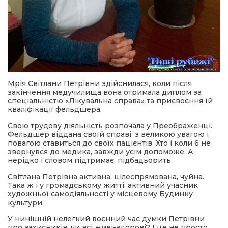
Мрія Світлани Петрівни здійснилася, коли після
закінчення медучилища вона отримала диплом за
спеціальністю «Лікувальна справа» та присвоєння їй
кваліфікації фельдшера.
Свою трудову діяльність розпочала у Преображенці.
Фельдшер віддана своїй справі, з великою увагою і
повагою ставиться до своїх пацієнтів. Хто і коли б не
звернувся до медика, завжди усім допоможе. А
нерідко і словом підтримає, підбадьорить.
Світлана Петрівна активна, цілеспрямована, чуйна.
Така ж і у громадському житті: активний учасник
художньої самодіяльності у місцевому Будинку
культури.
У нинішній нелегкий воєнний час думки Петрівни
про захисників, чи всі живі-здорові? І це не просто