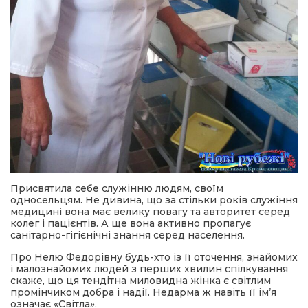
Присвятила себе служінню людям, своїм
односельцям. Не дивина, що за стільки років служіння
медицині вона має велику повагу та авторитет серед
колег і пацієнтів. А ще вона активно пропагує
санітарно-гігієнічні знання серед населення.
Про Нелю Федорівну будь-хто із її оточення, знайомих
і малознайомих людей з перших хвилин спілкування
скаже, що ця тендітна миловидна жінка є світлим
промінчиком добра і надії. Недарма ж навіть її ім’я
означає «Світла».