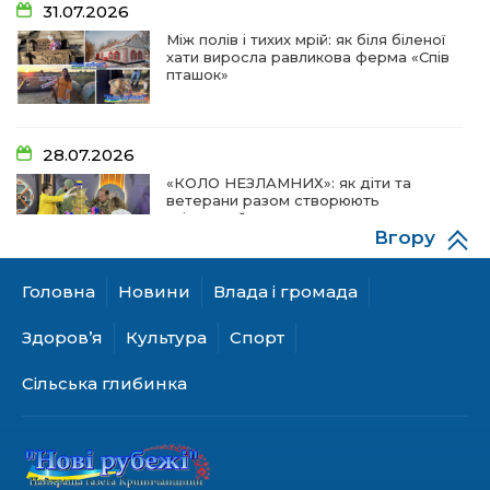
31.07.2026
Між полів і тихих мрій: як біля біленої
хати виросла равликова ферма «Спів
пташок»
28.07.2026
«КОЛО НЕЗЛАМНИХ»: як діти та
ветерани разом створюють
унікальний телепроєкт
Вгору
Головна
Новини
Влада і громада
18.07.2026
Куди звернутися мешканцям
Здоров’я
Культура
Спорт
Криничанської громади за
соціальною підтримкою
Сільська глибинка
17.07.2026
100-ий день народження відзначила
жителька Первозванівки Олена