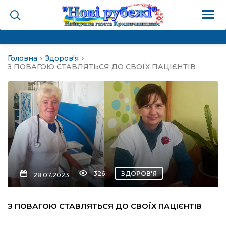
Головна
Здоров'я
на
З ПОВАГОЮ СТАВЛЯТЬСЯ ДО СВОЇХ ПАЦІЄНТІВ
и
і громада
ура
326
ЗДОРОВ'Я
28.07.2023
біди не буває
З ПОВАГОЮ СТАВЛЯТЬСЯ ДО СВОЇХ ПАЦІЄНТІВ
ал пам’яті