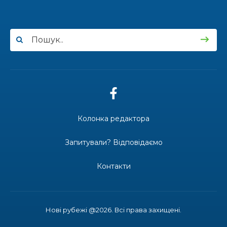
Баліцька
16.07.2026
ВУЛИЦЯ ІМЕНІ СИНА І ЩОТИЖНЕВІ
«МАРШРУТИ НАДІЇ» ВАЛЕРІЯ
ГАВРИЛЮКА
15.07.2026
Колонка редактора
ДОЩІ СТРИМУЮТЬ ЖНИВА
Запитували? Відповідаємо
Контакти
14.07.2026
До міста — безкоштовно: жителі
віддалених сіл Затишнянської
громади мають регулярне
Нові рубежі @2026. Всі права захищені.
сполучення