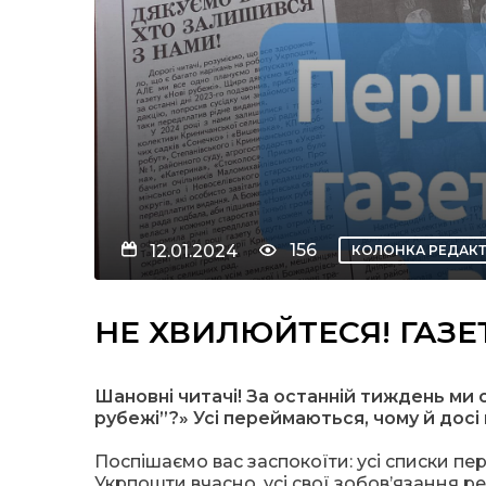
156
12.01.2024
КОЛОНКА РЕДАК
НЕ ХВИЛЮЙТЕСЯ! ГАЗЕ
Шановні читачі! За останній тиждень ми 
рубежі”?» Усі переймаються, чому й дос
Поспішаємо вас заспокоїти: усі списки п
Укрпошти вчасно, усі свої зобов’язання ре