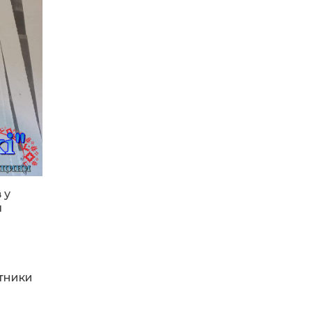
14.07.2026
До міста —
безкоштовно: жителі
віддалених сіл
Затишнянської
громади мають
регулярне
сполучення
13.07.2026
Банкнота 2 000
гривень: навіщо її
вводять та коли
надійде в обіг
 у
я
10.07.2026
На рахунку Ольги
Акіменко (Коліуш)
сотні врятованих
життів. Тепер вона
тники
сама потребує
допомоги