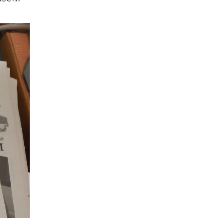
17.07.2026
100-ий день
народження
відзначила жителька
Первозванівки Олена
Баліцька
16.07.2026
ВУЛИЦЯ ІМЕНІ СИНА
І ЩОТИЖНЕВІ
«МАРШРУТИ НАДІЇ»
ВАЛЕРІЯ
ГАВРИЛЮКА
15.07.2026
ДОЩІ СТРИМУЮТЬ
ЖНИВА