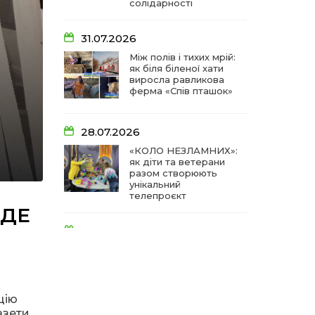
солідарності
31.07.2026
Між полів і тихих мрій:
як біля біленої хати
виросла равликова
ферма «Спів пташок»
28.07.2026
«КОЛО НЕЗЛАМНИХ»:
як діти та ветерани
разом створюють
унікальний
телепроєкт
ЙДЕ
18.07.2026
Куди звернутися
мешканцям
Криничанської
громади за
соціальною
цію
підтримкою
азети