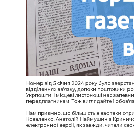
Номер від 5 січня 2024 року було зверстано
відділеннях зв’язку, допоки поштовики ро
Укрпошти, і місцеві листоноші нас запевни
передплатникам. Тож виглядайте і обов’я
Нам приємно, що більшість з вас таки от
Коваленко, Анатолій Наймушин з Кринич
електронної версії, як завжди, читали сво