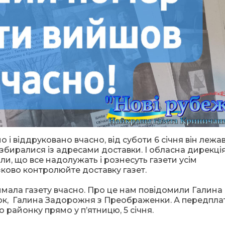
 і віддруковано вчасно, від суботи 6 січня він лежав
збиралися із адресами доставки. І обласна дирекці
ли, що все надолужать і рознесуть газети усім
зково контролюйте доставку газет.
римала газету вчасно. Про це нам повідомили Галина
ок, Галина Задорожня з Преображенки. А передпла
ю районку прямо у п’ятницю, 5 січня.