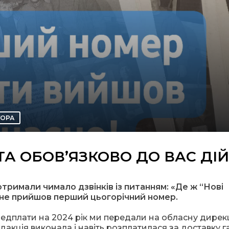
ТОРА
ТА ОБОВ’ЯЗКОВО ДО ВАС ДІ
отримали чимало дзвінків із питанням: «Де ж “Нові
і не прийшов перший цьогорічний номер.
ередплати на 2024 рік ми передали на обласну дирек
дакція виконала і навіть розплатилася за доставку г