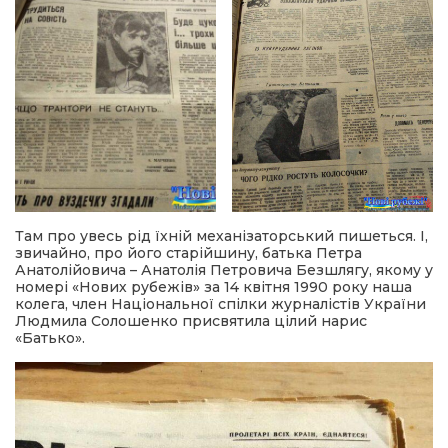
Там про увесь рід їхній механізаторський пишеться. І,
звичайно, про його старійшину, батька Петра
Анатолійовича – Анатолія Петровича Безшлягу, якому у
номері «Нових рубежів» за 14 квітня 1990 року наша
колега, член Національної спілки журналістів України
Людмила Солошенко присвятила цілий нарис
«Батько».