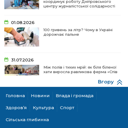
координує роботу Дніпровського
центру журналістської солідарності
01.08.2026
100 гривень за літр? Чому в Україні
дорожчає пальне
31.07.2026
Між полів і тихих мрій: як біля біленої
хати виросла равликова ферма «Спів
пташок»
Вгору
Головна
Новини
Влада і громада
28.07.2026
«КОЛО НЕЗЛАМНИХ»: як діти та
Здоров’я
Культура
Спорт
ветерани разом створюють
унікальний телепроєкт
Сільська глибинка