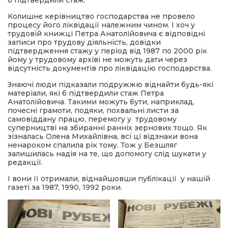
б підтвердили стаж.
Колишнє керівництво господарства не провело
процесу його ліквідації належним чином. І хоч у
трудовій книжці Петра Анатолійовича є відповідні
записи про трудову діяльність, довідки
підтвердження стажу у період від 1987 по 2000 рік
йому у трудовому архіві не можуть дати через
відсутність документів про ліквідацію господарства.
Знаючі люди підказали подружжю віднайти будь-які
матеріали, які б підтвердили стаж Петра
Анатолійовича. Такими можуть бути, наприклад,
почесні грамоти, подяки, похвальні листи за
самовіддану працю, перемогу у трудовому
суперництві на збиранні ранніх зернових тощо. Як
зізналась Олена Михайлівна, всі ці відзнаки вона
ненароком спалила рік тому. Тож у Безшляг
залишилась надія на те, що допомогу слід шукати у
редакції.
І вони її отримали, віднайшовши публікації у нашій
газеті за 1987, 1990, 1992 роки.