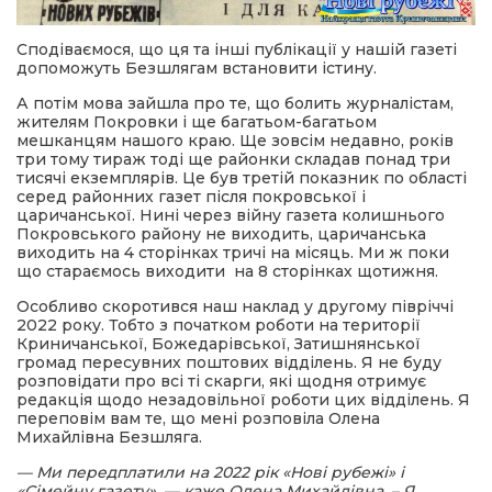
Сподіваємося, що ця та інші публікації у нашій газеті
допоможуть Безшлягам встановити істину.
А потім мова зайшла про те, що болить журналістам,
жителям Покровки і ще багатьом-багатьом
мешканцям нашого краю. Ще зовсім недавно, років
три тому тираж тоді ще районки складав понад три
тисячі екземплярів. Це був третій показник по області
серед районних газет після покровської і
царичанської. Нині через війну газета колишнього
Покровського району не виходить, царичанська
виходить на 4 сторінках тричі на місяць. Ми ж поки
що стараємось виходити на 8 сторінках щотижня.
Особливо скоротився наш наклад у другому півріччі
2022 року. Тобто з початком роботи на території
Криничанської, Божедарівської, Затишнянської
громад пересувних поштових відділень. Я не буду
розповідати про всі ті скарги, які щодня отримує
редакція щодо незадовільної роботи цих відділень. Я
переповім вам те, що мені розповіла Олена
Михайлівна Безшляга.
— Ми передплатили на 2022 рік «Нові рубежі» і
«Сімейну газету», — каже Олена Михайлівна. – Я