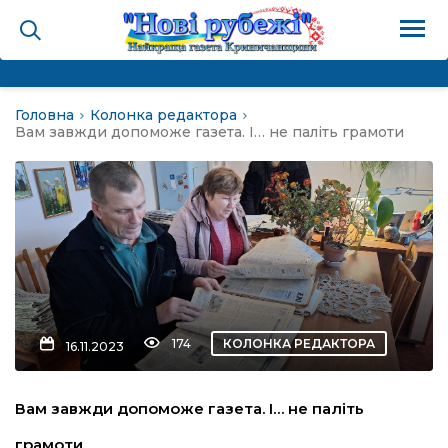
Головна
Колонка редактора
на
Вам завжди допоможе газета. І… не паліть грамоти
и
і громада
ура
174
КОЛОНКА РЕДАКТОРА
16.11.2023
біди не буває
Вам завжди допоможе газета. І… не паліть
ал пам’яті
грамоти