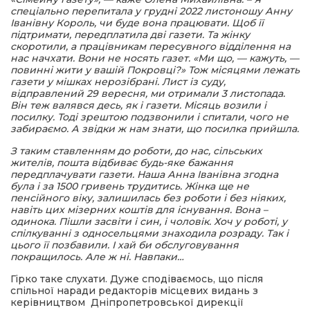
спеціально перепитала у грудні 2022 листоношу Анну
Іванівну Король, чи буде вона працювати. Щоб її
підтримати, передплатила дві газети. Та жінку
скоротили, а працівникам пересувного відділення на
нас начхати. Вони не носять газет. «Ми що, — кажуть, —
повинні жити у вашій Покровці?» Тож місяцями лежать
газети у мішках нерозібрані. Лист із суду,
відправлений 29 вересня, ми отримали 3 листопада.
Він теж валявся десь, як і газети. Місяць возили і
посилку. Тоді зрештою подзвонили і спитали, чого не
забираємо. А звідки ж нам знати, що посилка прийшла.
З таким ставленням до роботи, до нас, сільських
жителів, пошта відбиває будь-яке бажання
передплачувати газети. Наша Анна Іванівна згодна
була і за 1500 гривень трудитись. Жінка ще не
пенсійного віку, залишилась без роботи і без ніяких,
навіть цих мізерних коштів для існування. Вона –
одинока. Пішли засвіти і син, і чоловік. Хоч у роботі, у
спілкуванні з односельцями знаходила розраду. Так і
цього її позбавили. І хай би обслуговування
покращилось. Але ж ні. Навпаки…
Гірко таке слухати. Дуже сподіваємось, що після
спільної наради редакторів місцевих видань з
керівництвом Дніпропетровської дирекції