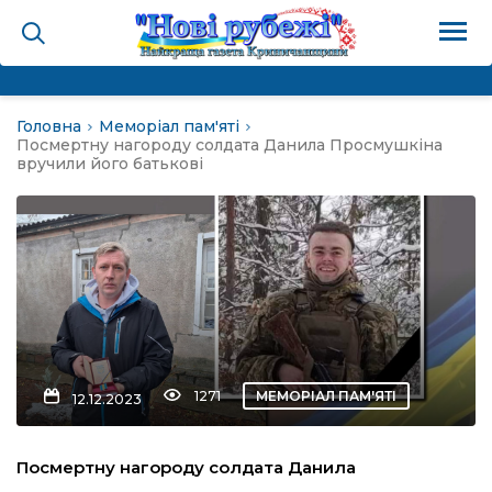
Головна
Меморіал пам'яті
на
Посмертну нагороду солдата Данила Просмушкіна
вручили його батькові
и
і громада
ура
1271
МЕМОРІАЛ ПАМ'ЯТІ
12.12.2023
біди не буває
Посмертну нагороду солдата Данила
ал пам’яті