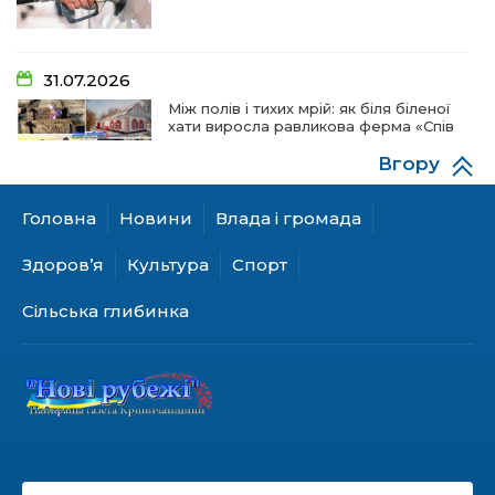
31.07.2026
Між полів і тихих мрій: як біля біленої
хати виросла равликова ферма «Спів
пташок»
Вгору
Головна
Новини
Влада і громада
28.07.2026
«КОЛО НЕЗЛАМНИХ»: як діти та
Здоров’я
Культура
Спорт
ветерани разом створюють
унікальний телепроєкт
Сільська глибинка
18.07.2026
Куди звернутися мешканцям
Криничанської громади за
соціальною підтримкою