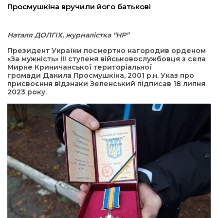
Просмушкіна вручили його батькові
а редактора
Наталя ДОЛГІХ, журналістка “НР”
вали? Відповідаємо
Президент України посмертно нагородив орденом
«За мужність» III ступеня військовослужбовця з села
Мирне Криничанської територіальної
ти
громади Данила Просмушкіна, 2001 р.н. Указ про
присвоєння відзнаки Зеленський підписав 18 липня
2023 року.