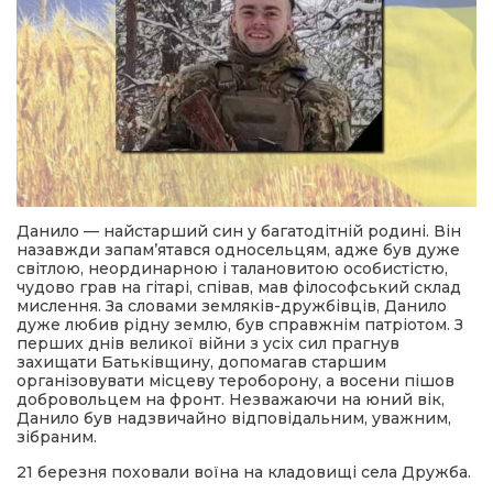
Данило — найстарший син у багатодітній родині. Він
назавжди запам’ятався односельцям, адже був дуже
світлою, неординарною і талановитою особистістю,
чудово грав на гітарі, співав, мав філософський склад
мислення. За словами земляків-дружбівців, Данило
дуже любив рідну землю, був справжнім патріотом. З
перших днів великої війни з усіх сил прагнув
захищати Батьківщину, допомагав старшим
організовувати місцеву тероборону, а восени пішов
добровольцем на фронт. Незважаючи на юний вік,
Данило був надзвичайно відповідальним, уважним,
зібраним.
21 березня поховали воїна на кладовищі села Дружба.