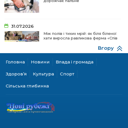
дорожчає пальне
31.07.2026
Між полів і тихих мрій: як біля біленої
хати виросла равликова ферма «Спів
пташок»
Вгору
Головна
Новини
Влада і громада
28.07.2026
«КОЛО НЕЗЛАМНИХ»: як діти та
Здоров’я
Культура
Спорт
ветерани разом створюють
унікальний телепроєкт
Сільська глибинка
18.07.2026
Куди звернутися мешканцям
Криничанської громади за
соціальною підтримкою