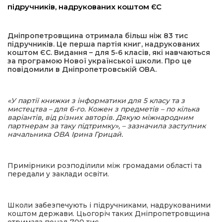
підручників, надрукованих коштом ЄС
а редактора
Дніпропетровщина отримала більш ніж 83 тис
підручників. Це перша партія книг, надрукованих
вали? Відповідаємо
коштом ЄС. Видання – для 5-6 класів, які навчаються
за програмою Нової української школи. Про це
повідомили в Дніпропетровській ОВА.
ти
«У партії книжки з інформатики для 5 класу та з
мистецтва – для 6-го. Кожен з предметів – по кілька
варіантів, від різних авторів. Дякую міжнародним
партнерам за таку підтримку», – зазначила заступник
начальника ОВА Ірина Грицай.
Примірники розподілили між громадами області та
передали у заклади освіти.
Школи забезпечують і підручниками, надрукованими
коштом держави. Цьогоріч таких Дніпропетровщина