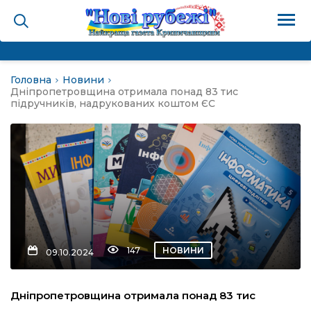
Головна
Новини
на
Дніпропетровщина отримала понад 83 тис
підручників, надрукованих коштом ЄС
и
і громада
ура
147
НОВИНИ
09.10.2024
біди не буває
Дніпропетровщина отримала понад 83 тис
ал пам’яті