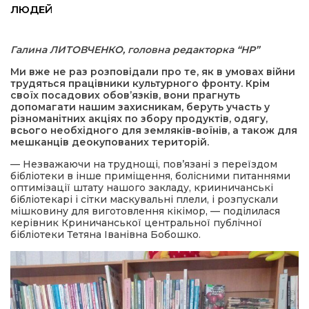
ЛЮДЕЙ
а редактора
Галина ЛИТОВЧЕНКО, головна редакторка “НР”
вали? Відповідаємо
Ми вже не раз розповідали про те, як в умовах війни
трудяться працівники культурного фронту. Крім
своїх посадових обов’язків, вони прагнуть
ти
допомагати нашим захисникам, беруть участь у
різноманітних акціях по збору продуктів, одягу,
всього необхідного для земляків-воїнів, а також для
мешканців деокупованих територій.
— Незважаючи на труднощі, пов’язані з переїздом
бібліотеки в інше приміщення, болісними питаннями
оптимізації штату нашого закладу, крииничанські
бібліотекарі і сітки маскувальні плели, і розпускали
мішковину для виготовлення кікімор, — поділилася
керівник Криничанської центральної публічної
бібліотеки Тетяна Іванівна Бобошко.