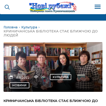
Головна
Культура
на
КРИНИЧАНСЬКА БІБЛІОТЕКА СТАЄ БЛИЖЧОЮ ДО
ЛЮДЕЙ
и
і громада
ура
251
КУЛЬТУРА
15.11.2022
НОВИНИ
біди не буває
КРИНИЧАНСЬКА БІБЛІОТЕКА СТАЄ БЛИЖЧОЮ ДО
ал пам’яті