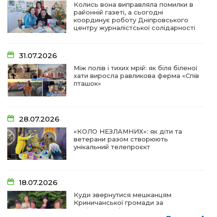
Колись вона виправляла помилки в
районній газеті, а сьогодні
координує роботу Дніпровського
центру журналістської солідарності
31.07.2026
Між полів і тихих мрій: як біля біленої
хати виросла равликова ферма «Спів
пташок»
28.07.2026
«КОЛО НЕЗЛАМНИХ»: як діти та
ветерани разом створюють
унікальний телепроєкт
18.07.2026
Куди звернутися мешканцям
Криничанської громади за
соціальною підтримкою