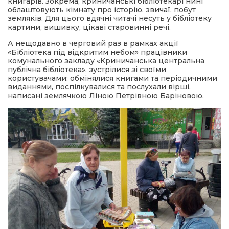
книгарів. Зокрема, криничанські бібліотекарі нині
облаштовують кімнату про історію, звичаї, побут
земляків. Для цього вдячні читачі несуть у бібліотеку
картини, вишивку, цікаві старовинні речі.
А нещодавно в черговий раз в рамках акції
«Бібліотека під відкритим небом» працівники
комунального закладу «Криничанська центральна
публічна бібліотека», зустрілися зі своїми
користувачами: обмінялися книгами та періодичними
виданнями, поспілкувалися та послухали вірші,
написані землячкою Ліною Петрівною Баріновою.