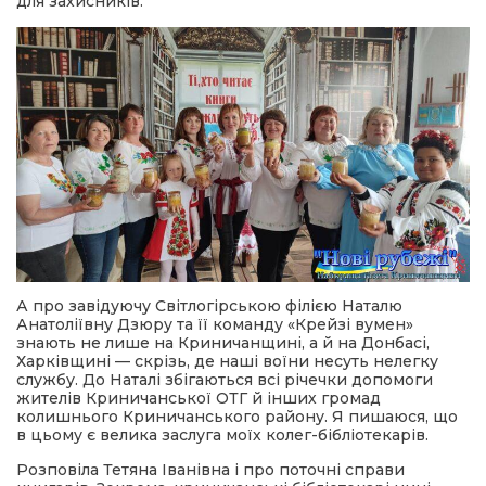
для захисників.
А про завідуючу Світлогірською філією Наталю
Анатоліївну Дзюру та її команду «Крейзі вумен»
знають не лише на Криничанщині, а й на Донбасі,
Харківщині — скрізь, де наші воїни несуть нелегку
службу. До Наталі збігаються всі річечки допомоги
жителів Криничанської ОТГ й інших громад
колишнього Криничанського району. Я пишаюся, що
в цьому є велика заслуга моїх колег-бібліотекарів.
Розповіла Тетяна Іванівна і про поточні справи