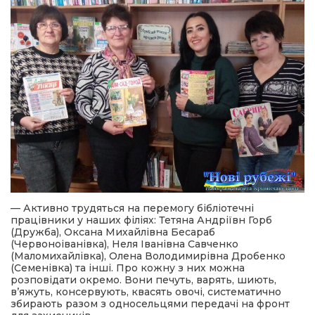
— Активно трудяться на перемогу бібліотечні
працівники у наших філіях: Тетяна Андріївн Горб
(Дружба), Оксана Михайлівна Бесараб
(Червоноіванівка), Неля Іванівна Савченко
(Маломихайлівка), Олена Володимирівна Дробенко
(Семенівка) та інші. Про кожну з них можна
розповідати окремо. Вони печуть, варять, шиють,
в’яжуть, консервують, квасять овочі, систематично
збирають разом з односельцями передачі на фронт