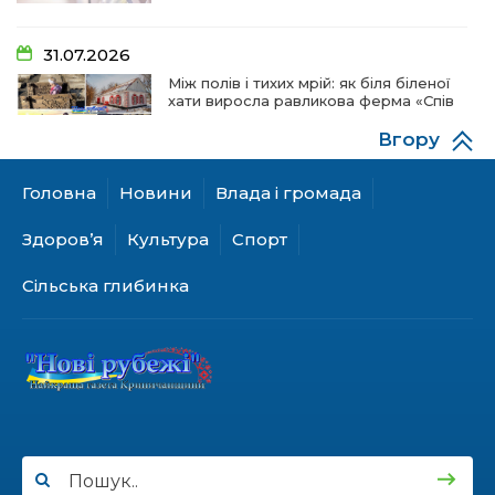
31.07.2026
Між полів і тихих мрій: як біля біленої
хати виросла равликова ферма «Спів
пташок»
Вгору
Головна
Новини
Влада і громада
28.07.2026
«КОЛО НЕЗЛАМНИХ»: як діти та
Здоров’я
Культура
Спорт
ветерани разом створюють
унікальний телепроєкт
Сільська глибинка
18.07.2026
Куди звернутися мешканцям
Криничанської громади за
соціальною підтримкою
17.07.2026