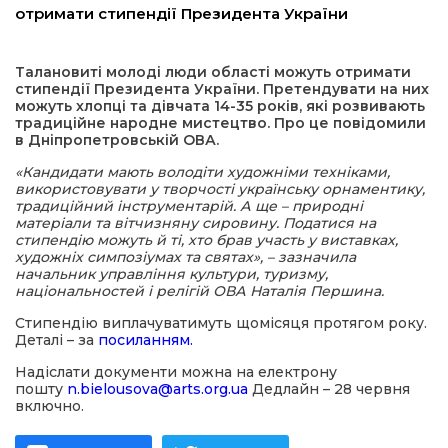
отримати стипендії Президента України
а редактора
Талановиті молоді люди області можуть отримати
стипендії Президента України. Претендувати на них
вали? Відповідаємо
можуть хлопці та дівчата 14-35 років, які розвивають
традиційне народне мистецтво. Про це повідомили
в Дніпропетровській ОВА.
ти
«Кандидати мають володіти художніми техніками,
використовувати у творчості українську орнаментику,
традиційний інструментарій. А ще – природні
матеріали та вітчизняну сировину. Податися на
стипендію можуть й ті, хто брав участь у виставках,
художніх симпозіумах та святах», – зазначила
начальник управління культури, туризму,
національностей і релігій ОВА Наталія Першина.
Стипендію виплачуватимуть щомісяця протягом року.
Деталі – за
посиланням.
Надіслати документи можна на електрону
пошту
n.bielousova@arts.org.ua
Дедлайн – 28 червня
включно.