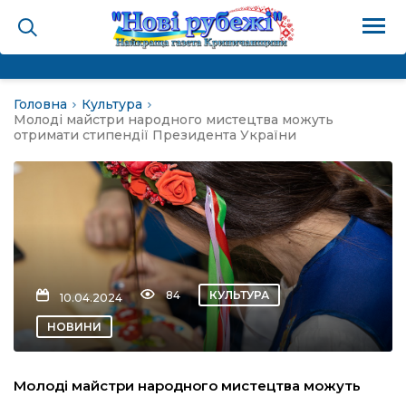
Головна
Культура
на
Молоді майстри народного мистецтва можуть
отримати стипендії Президента України
и
і громада
ура
84
КУЛЬТУРА
10.04.2024
НОВИНИ
біди не буває
Молоді майстри народного мистецтва можуть
ал пам’яті