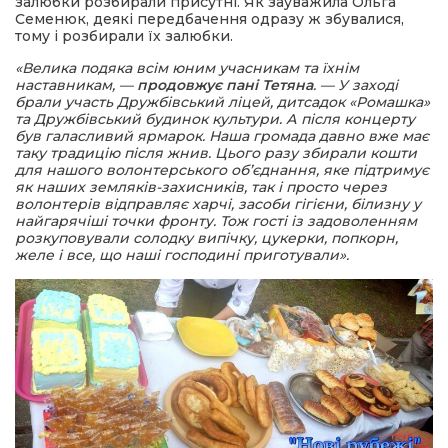
залюбки розбирали присутні. Як зауважила Ольга
Семенюк, деякі передбачення одразу ж збувалися,
тому і розбирали їх залюбки.
«Велика подяка всім юним учасникам та їхнім
наставникам, —
продовжує пані Тетяна
. — У заході
брали участь Дружбівський ліцей, дитсадок «Ромашка»
та Дружбівський будинок культури. А після концерту
був галасливий ярмарок. Наша громада давно вже має
таку традицію після жнив. Цього разу збирали кошти
для нашого волонтерського об’єднання, яке підтримує
як наших земляків-захисників, так і просто через
волонтерів відправляє харчі, засоби гігієни, білизну у
найгарячіші точки фронту. Тож гості із задоволенням
розкуповували солодку випічку, цукерки, попкорн,
желе і все, що наші господині приготували».