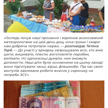
«Господь почув наші прохання і відмінив анонсований
метеорологами на цей день дощ, хоча громи і хмари
нам добряче потріпали нерви, —
розповідає Тетяна
Горб
. — До участі у ярмарку запрошували всіх, хто вміє
шити, вишивати, плести, виготовляти поробки,
випікати. Усі односельці думали, чим зможуть
допомогти. Наші діти були основними на цьому заході:
вони підготували танці, вірші, флешмоби. Під час своїх
виступів закликали робити внесок у скриньку на
потреби ЗСУ».