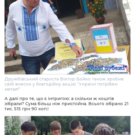
Дружбівський староста Віктор Бойко також зробив
свій внесок у благодійну акцію “Україні потрібен
метал!”
А далі про те, що є інтригою: а скільки ж коштів
зібрали? Сума більш ніж пристойна. Всього зібрано 21
тис. 515 грн 90 коп.!