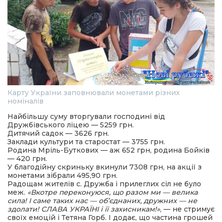
Карту України заповнювали монетами різних
номіналів
Найбільшу суму вторгували господині від
Дружбівського ліцею — 5259 грн.
Дитячий садок — 3626 грн.
Заклади культури та старостат — 3755 грн.
Родина Мріль-Буткових — аж 652 грн, родина Бойків
— 420 грн.
У благодійну скриньку вкинули 7308 грн, на акції з
монетами зібрали 495,90 грн.
Радощам жителів с. Дружба і прилеглих сіл не було
меж.
«Вкотре переконуюся, що разом ми — велика
сила! І саме таких нас — об’єднаних, дружних — не
здолати! СЛАВА УКРАЇНІ і її захисникам!»
, — не стримує
своїх емоцій і Тетяна Горб. І додає, що частина грошей