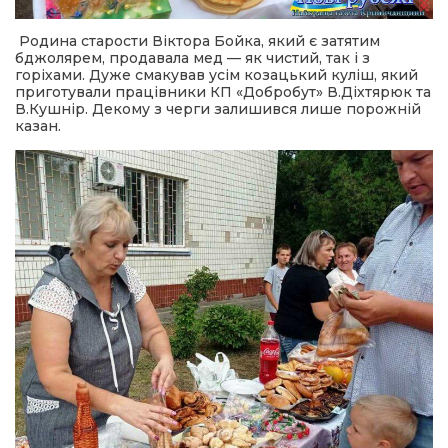
Родина старости Віктора Бойка, який є затятим
бджолярем, продавала мед — як чистий, так і з
горіхами. Дуже смакував усім козацький куліш, який
приготували працівники КП «Добробут» В.Діхтярюк та
В.Кушнір. Декому з черги залишився лише порожній
казан.