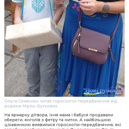
Ольга Семенюк читає гороскопи-передбачення від
родини Мріль-Буткових
На ярмарку дітвора, їхня мама і бабуся продавали
обереги, янголів з фетру та ниток. А найбільшою
цікавинкою виявилися гороскопи-передбачення, які