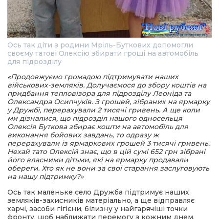
Ось так діти з родини Мріль-Буткових допомогли
своєму татові Олексію збирати гроші на автомобіль
для підрозділу
«Продовжуємо громадою підтримувати наших
військових-земляків. Долучаємося до збору коштів на
придбання тепловізора для підрозділу Леоніда та
Олександра Осипчуків. З грошей, зібраних на ярмарку
у Дружбі, перерахували 2 тисячі гривень. А ще коли
ми дізналися, що підрозділ нашого односельця
Олексія Буткова збирає кошти на автомобіль для
виконання бойових завдань, то одразу ж
перерахували із ярмаркових грошей 3 тисячі гривень.
Нехай тато Олексій знає, що в цій сумі 652 грн зібрані
його власними дітьми, які на ярмарку продавали
обереги. Хто як не вони за свої старання заслуговують
на нашу підтримку?»
Ось так маленьке село Дружба підтримує наших
земляків-захисників матеріально, а ще відправляє
харчі, засоби гігієни, білизну у найгарячіші точки
фронту, щоб наближати перемогу з кожним днем.