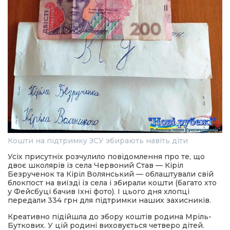
Кошти на підтримку ЗСУ збирають навіть діти
Усіх присутніх розчулило повідомлення про те, що
двоє школярів із села Червоний Став — Кіріл
Безрученок та Кіріл Волянський — облаштували свій
блокпост на виїзді із села і збирали кошти (багато хто
у Фейсбуці бачив їхні фото). І цього дня хлопці
передали 334 грн для підтримки наших захисників.
Креативно підійшла до збору коштів родина Мріль-
Буткових. У цій родині виховується четверо дітей.