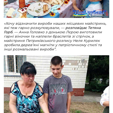
«Хочу відзначити вироби наших місцевих майстринь,
які теж гарно розкуповували, —
розповідає Тетяна
Горб
. — Анна Головко з донькою Лєрою виготовили
гарні віночки та наплели браслетів зі стрічок, а
майстриня Петриківського розпису Неля Куриляк
зробила дерев’яні магніти у патріотичному стилі та
інші розмальовані вироби”.