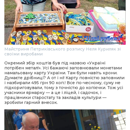
Майстриня Петриківського розпису Неля Куриляк зі
своїми виробами
Окремий збір коштів був під назвою «Україні
потрібен метал!». Усі бажаючі заповнювали монетами
намальовану карту України. Там були навіть крони.
Думаєте дрібниці? А от і ні! Карту повністю заповнили
і назбирали 495 грн 90 коп.! Все по-чесному, суму не
підкориговували, тому з точністю до копієчки. Тож усі
учасники ярмарку — а це і ліцей, і садочок, і
працівники старостату та закладів культури —
зробили гарний внесок.