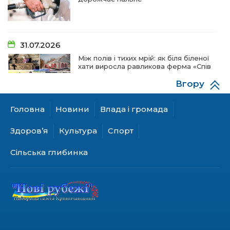
31.07.2026
Між полів і тихих мрій: як біля біленої
хати виросла равликова ферма «Спів
пташок»
Вгору
Головна
Новини
Влада і громада
28.07.2026
«КОЛО НЕЗЛАМНИХ»: як діти та
Здоров’я
Культура
Спорт
ветерани разом створюють
унікальний телепроєкт
Сільська глибинка
18.07.2026
Куди звернутися мешканцям
Криничанської громади за
соціальною підтримкою