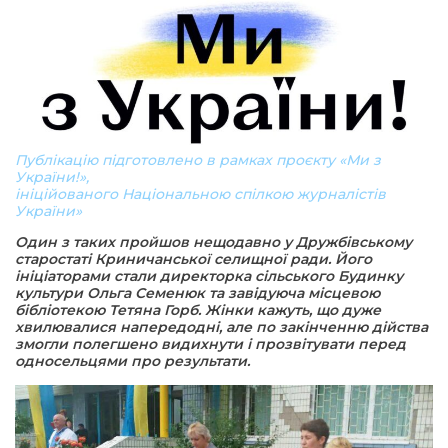
Публікацію підготовлено в рамках проєкту «Ми з
України!»,
ініційованого Національною спілкою журналістів
України»
Один з таких пройшов нещодавно у Дружбівському
старостаті Криничанської селищної ради. Його
ініціаторами стали директорка сільського Будинку
культури Ольга Семенюк та завідуюча місцевою
бібліотекою Тетяна Горб. Жінки кажуть, що дуже
хвилювалися напередодні, але по закінченню дійства
з
мо
гли
полегшено видихнути і прозвітувати
перед
односельцями
про результати.