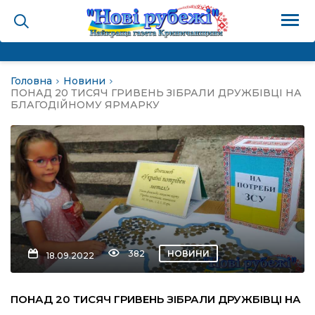
Головна
Новини
на
ПОНАД 20 ТИСЯЧ ГРИВЕНЬ ЗІБРАЛИ ДРУЖБІВЦІ НА
БЛАГОДІЙНОМУ ЯРМАРКУ
и
і громада
ура
382
НОВИНИ
18.09.2022
біди не буває
ПОНАД 20 ТИСЯЧ ГРИВЕНЬ ЗІБРАЛИ ДРУЖБІВЦІ НА
ал пам’яті