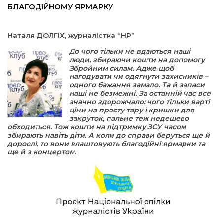
БЛАГОДІЙНОМУ ЯРМАРКУ
а редактора
Наталя ДОЛГІХ, журналістка “НР”
вали? Відповідаємо
До чого тільки не вдаються наші
люди, збираючи кошти на допомогу
Збройним силам. Адже щоб
ти
нагодувати чи одягнути захисників –
одного бажання замало. Та й запаси
наші не безмежні. За останній час все
значно здорожчало: чого тільки варті
ціни на просту тару і кришки для
закруток, пальне теж недешево
обходиться. Тож кошти на підтримку ЗСУ часом
збирають навіть діти. А коли до справи беруться ще й
дорослі, то вони влаштовують благодійні ярмарки та
ще й з концертом.