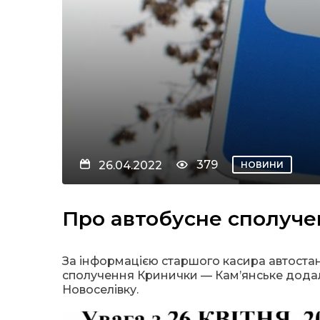
379
26.04.2022
НОВИНИ
Про автобусне сполуче
За інформацією старшого касира автостан
сполучення Кринички — Кам’янське додалис
Новоселівку.