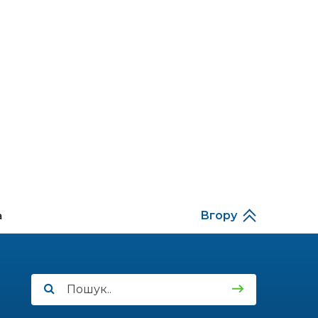
На Дніпропетровщині
стартувала вступна
кампанія-2026
07.07.2026
Кешбек не згорить:
українцям
продовжили термін
використання виплат
06.07.2026
У НАВЧАЛЬНИХ
ЗАКЛАДАХ
а
Вгору
КРИНИЧАНСЬОЇ
ГРОМАДИ — НОВІ
ДИРЕКТОРКИ
05.07.2026
Соціальна стипендія
для студентів ВПО:
хто має право та як її