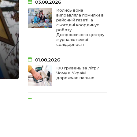
03.08.2026
Колись вона
виправляла помилки в
районній газеті, а
сьогодні координує
роботу
Дніпровського центру
журналістської
солідарності
01.08.2026
100 гривень за літр?
Чому в Україні
дорожчає пальне
31.07.2026
Між полів і тихих мрій:
як біля біленої хати
виросла равликова
ферма «Спів пташок»