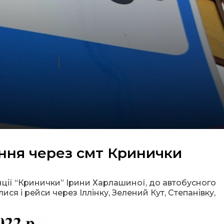
ння через смт Кринички
ції “Кринички” Ірини Харлашиної, до автобусного
я і рейси через Іллінку, Зелений Кут, Степанівку,