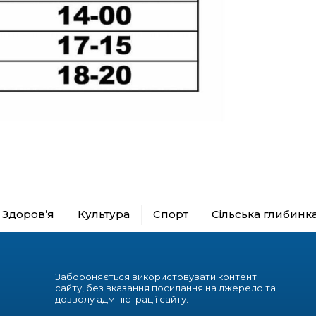
Здоров’я
Культура
Спорт
Сільська глибинк
Забороняється використовувати контент
сайту, без вказання посилання на джерело та
дозволу адміністрації сайту.