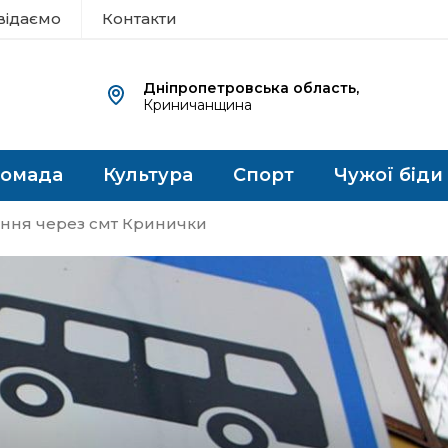
відаємо
Контакти
Дніпропетровська область,
Криничанщина
ромада
Культура
Спорт
Чужої біди
ення через смт Кринички