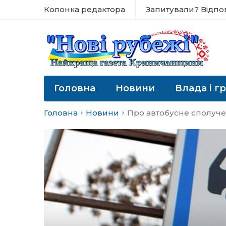
Колонка редактора
Запитували? Відпо
Головна
Новини
Влада і г
Головна
Новини
Про автобусне сполуч