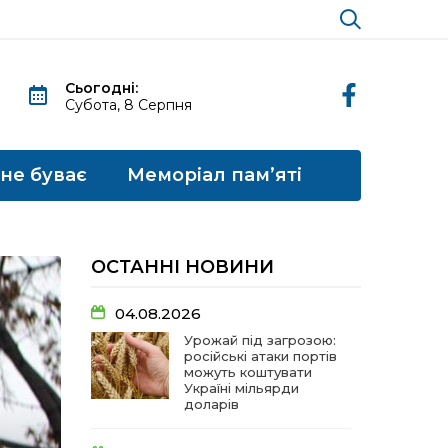
Сьогодні:
Субота, 8 Серпня
 не буває
Меморіал пам’яті
ОСТАННІ НОВИНИ
04.08.2026
Урожай під загрозою:
російські атаки портів
можуть коштувати
Україні мільярди
доларів