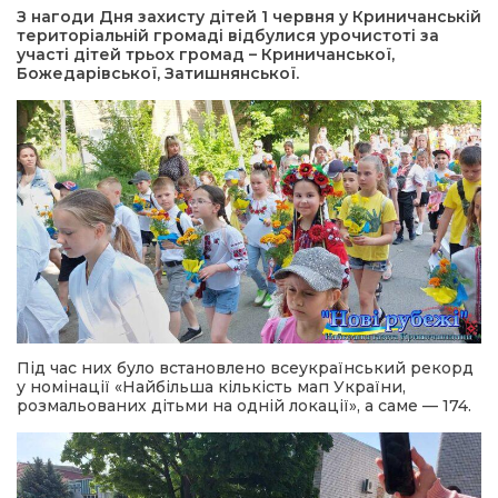
З нагоди Дня захисту дітей 1 червня у Криничанській
територіальній громаді відбулися урочистоті за
а редактора
участі дітей трьох громад – Криничанської,
Божедарівської, Затишнянської.
вали? Відповідаємо
ти
Під час них було встановлено всеукраїнський рекорд
у номінації «Найбільша кількість мап України,
розмальованих дітьми на одній локації», а саме — 174.