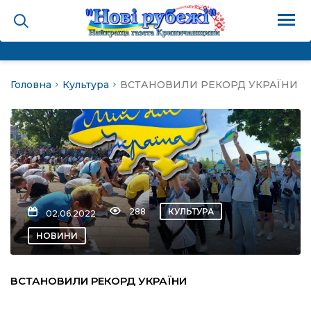
Головна
Культура
ВСТАНОВИЛИ РЕКОРД УКРАЇНИ
на
и
і громада
ура
288
КУЛЬТУРА
02.06.2022
НОВИНИ
біди не буває
ВСТАНОВИЛИ РЕКОРД УКРАЇНИ
ал пам’яті