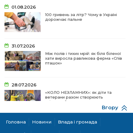
01.08.2026
100 гривень за літр? Чому в Україні
дорожчає пальне
31.07.2026
Між полів і тихих мрій: як біля біленої
хати виросла равликова ферма «Спів
пташок»
28.07.2026
«КОЛО НЕЗЛАМНИХ»: як діти та
ветерани разом створюють
унікальний телепроєкт
Вгору
Головна
Новини
Влада і громада
18.07.2026
Куди звернутися мешканцям