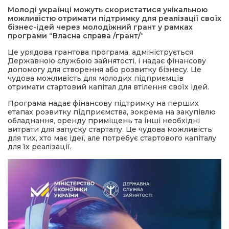
Молоді українці можуть скористатися унікальною
можливістю отримати підтримку для реалізації своїх
а редактора
бізнес-ідей через молодіжний грант у рамках
програми “Власна справа /грант/
“
вали? Відповідаємо
Це урядова грантова програма, адмініструється
Державною службою зайнятості, і надає фінансову
допомогу для створення або розвитку бізнесу. Це
чудова можливість для молодих підприємців
ти
отримати стартовий капітал для втілення своїх ідей.
Програма надає фінансову підтримку на перших
етапах розвитку підприємства, зокрема на закупівлю
обладнання, оренду приміщень та інші необхідні
витрати для запуску стартапу. Це чудова можливість
для тих, хто має ідеї, але потребує стартового капіталу
для їх реалізації.