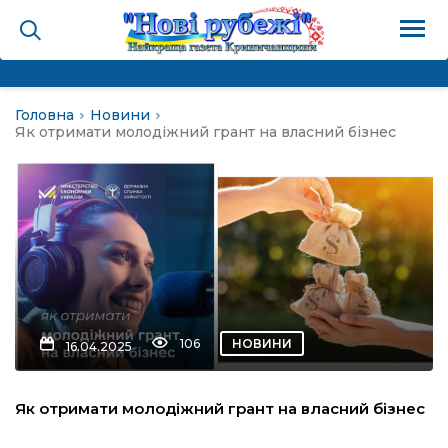
Головна
Новини
на
Як отримати молодіжний грант на власний бізнес
и
і громада
ура
106
НОВИНИ
16.04.2025
біди не буває
Як отримати молодіжний грант на власний бізнес
ал пам’яті