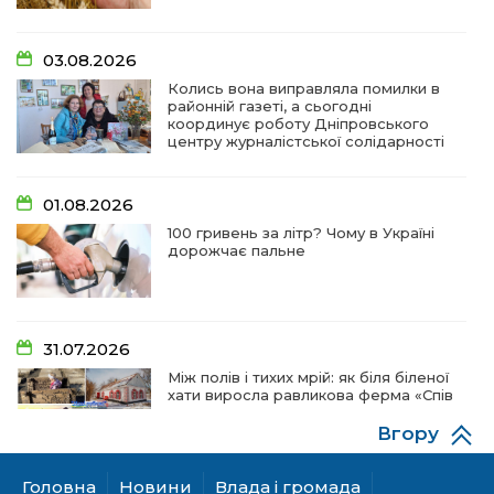
03.08.2026
Колись вона виправляла помилки в
районній газеті, а сьогодні
координує роботу Дніпровського
центру журналістської солідарності
01.08.2026
100 гривень за літр? Чому в Україні
дорожчає пальне
31.07.2026
Між полів і тихих мрій: як біля біленої
хати виросла равликова ферма «Спів
пташок»
Вгору
Головна
Новини
Влада і громада
28.07.2026