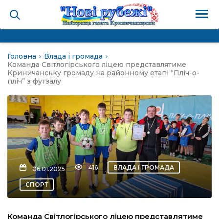
Головна
Влада і громада
на
Команда Світлогірського ліцею представлятиме
Криничанську громаду на районному етапі “Пліч-о-
пліч” з футзалу
и
і громада
ура
416
ВЛАДА І ГРОМАДА
06.01.2025
СПОРТ
біди не буває
Команда Світлогірського ліцею представлятиме
ал пам’яті