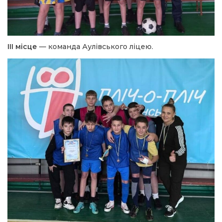
III місце
— команда Аулівського ліцею.