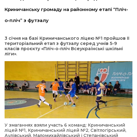
Криничанську громаду на районному етапі “Пліч-
а редактора
о-пліч” з футзалу
вали? Відповідаємо
3 січня на базі Криничанського ліцею №1 пройшов ІІ
територіальний етап з футзалу серед учнів 5-9
ти
класів проєкту «Пліч-о-пліч Всеукраїнські шкільні
ліги»
.
У змаганнях взяли участь 6 команд: Криничанський
ліцей №1, Криничанський ліцей №2, Світлогірський,
Аулівський, Маломихайлівський і Степанівський