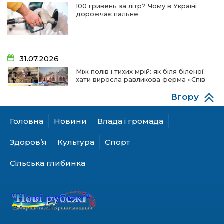
100 гривень за літр? Чому в Україні
дорожчає пальне
31.07.2026
Між полів і тихих мрій: як біля біленої
хати виросла равликова ферма «Спів
пташок»
Вгору
Головна
Новини
Влада і громада
28.07.2026
«КОЛО НЕЗЛАМНИХ»: як діти та
Здоров’я
Культура
Спорт
ветерани разом створюють
унікальний телепроєкт
Сільська глибинка
18.07.2026
Куди звернутися мешканцям
Криничанської громади за
соціальною підтримкою