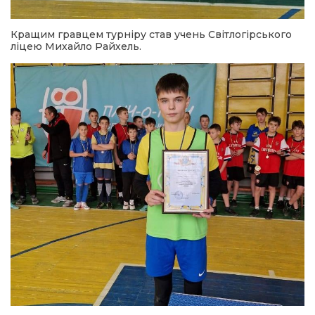
Кращим гравцем турніру став учень Світлогірського
ліцею Михайло Райхель.