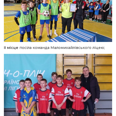
II місце
посіла команда Маломихайлівського ліцею;