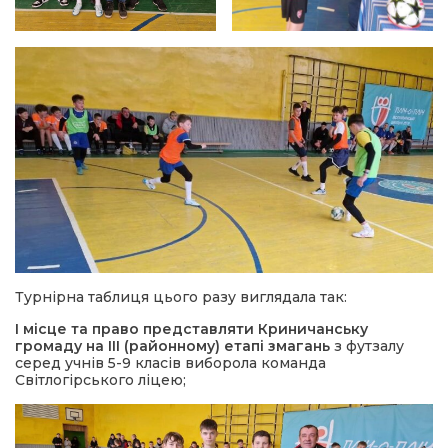
Турнірна таблиця цього разу виглядала так:
I місце та право представляти Криничанську
громаду на III (районному) етапі змагань
з футзалу
серед учнів 5-9 класів виборола команда
Світлогірського ліцею;