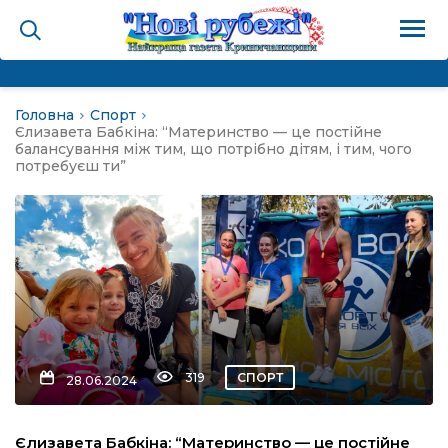
Головна
Спорт
на
Єлизавета Бабкіна: “Материнство — це постійне
балансування між тим, що потрібно дітям, і тим, чого
потребуєш ти”
и
і громада
ура
319
СПОРТ
28.06.2024
біди не буває
Єлизавета Бабкіна: “Материнство — це постійне
ал пам’яті