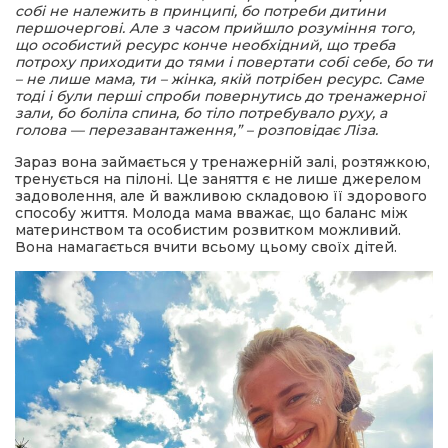
собі не належить в принципі, бо потреби дитини
першочергові. Але з часом прийшло розуміння того,
що особистий ресурс конче необхідний, що треба
потроху приходити до тями і повертати собі себе, бо ти
– не лише мама, ти – жінка, якій потрібен ресурс. Саме
тоді і були перші спроби повернутись до тренажерної
зали, бо боліла спина, бо тіло потребувало руху, а
голова — перезавантаження,” – розповідає Ліза.
Зараз вона займається у тренажерній залі, розтяжкою,
тренується на пілоні. Це заняття є не лише джерелом
задоволення, але й важливою складовою її здорового
способу життя. Молода мама вважає, що баланс між
материнством та особистим розвитком можливий.
Вона намагається вчити всьому цьому своїх дітей.