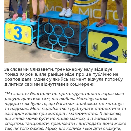
За словами Єлизавети, тренажерну залу відвідує
понад 10 років, але раніше ніде про це публічно не
розповідала. Однак у якийсь момент відчула потребу
ділитися своїми відчуттями в соцмережі:
“На звання блогерки не претендую, просто зараз маю
ресурс ділитись тим, що люблю. Неочікуваним
відкриттям було те, що багатьох знайомих це мотивує
та надихає. Мені подобається руйнувати стереотипи та
застарілі кліше про матерів і материнство. Я вважаю,
що жінка може бути не лише мамою, а й займатись
спортом, танцювати, працювати і виглядати вона може
так, як того бажає. Мрію, що колись і мої діти скажуть,