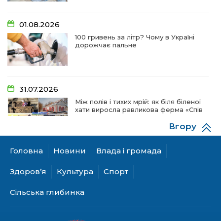
01.08.2026
100 гривень за літр? Чому в Україні
дорожчає пальне
31.07.2026
Між полів і тихих мрій: як біля біленої
хати виросла равликова ферма «Спів
пташок»
Вгору
Головна
Новини
Влада і громада
28.07.2026
«КОЛО НЕЗЛАМНИХ»: як діти та
Здоров’я
Культура
Спорт
ветерани разом створюють
унікальний телепроєкт
Сільська глибинка
18.07.2026