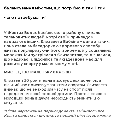
балансування між тим, що потрібно дітям, і тим,
а редактора
чого потребуєш ти”
вали? Відповідаємо
У Жовтих Водах Кам’янського району є чимало
талановитих людей, котрі своїм прикладом
ти
надихають інших. Єлизавета Бабкіна – одна з таких.
Вона стала амбасадоркою здорового способу
життя, популяризуючи його, зокрема, й у соціальних
мережах. Ми зустрілися з Єлизаветою, та дізналися,
що надихає її, підсилює та які ідеї вона має для
розвитку спорту у маленькому місті.
МИСТЕЦТВО МАЛЕНЬКИХ КРОКІВ
Єлизаветі 30 років, вона виховує двох донечок, а
вільний час присвячує заняттям спортом. Єлизавета
визнає, що не знаходила часу на спорт після
народження своєї першої дитини. Проте з появою
молодшої вона відчула необхідність змінити цю
ситуацію.
“Після народження першої донечки змінилось все.
Коли зʼявляється дитина, то перший рік-півтора жінка