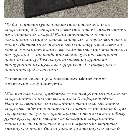
“Якби я презентувала наше прекрасне місто як
спортивне, я б говорила саме про наших проактивних
вмотивованих людей! Вони викликають в мене
захоплення, горять своєю справою та надихають на це
інших. Більшість змагань в місті проводяться саме за
їхньої ініціативи, вони самі займаються організацією. А
всі турніри — це особливе місце зустрічі місцевих
адептів спорту. Там панує атмосфера здорової
конкуренції та дружньої підтримки. І я радію, що є
частиною цієї спільноти”.
Єлизавета каже, що у маленьких містах спорт
практично не фінансують.
“Досить важлива проблема — це відсутність підтримки
спортивних ініціатив міста, хоча б інформаційної.
Навіть я, людина, яка постійно цікавиться місцевим
спортом, якби не відвідувала стадіон — не знала б про
те, що взагалі у місті проводяться якісь змагання. Тому
дуже круто, що є місцеві амбасадори спортивних
ініціатив, які транслюють це в соціальних мережах,
мотивують інших брати участь та заохочують хоча б