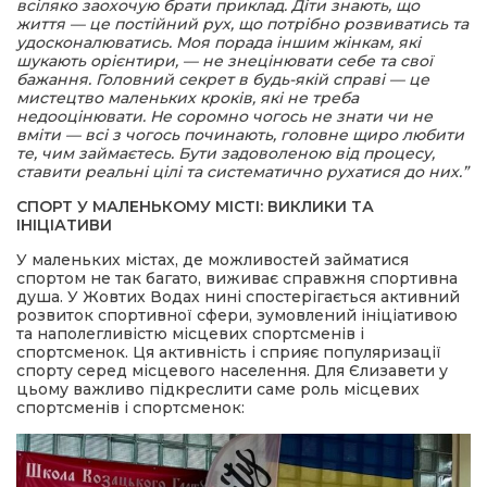
всіляко заохочую брати приклад. Діти знають, що
життя — це постійний рух, що потрібно розвиватись та
удосконалюватись. Моя порада іншим жінкам, які
шукають орієнтири, — не знецінювати себе та свої
бажання. Головний секрет в будь-якій справі — це
мистецтво маленьких кроків, які не треба
недооцінювати. Не соромно чогось не знати чи не
вміти — всі з чогось починають, головне щиро любити
те, чим займаєтесь. Бути задоволеною від процесу,
ставити реальні цілі та систематично рухатися до них.”
СПОРТ У МАЛЕНЬКОМУ МІСТІ: ВИКЛИКИ ТА
ІНІЦІАТИВИ
У маленьких містах, де можливостей займатися
спортом не так багато, виживає справжня спортивна
душа. У Жовтих Водах нині спостерігається активний
розвиток спортивної сфери, зумовлений ініціативою
та наполегливістю місцевих спортсменів і
спортсменок. Ця активність і сприяє популяризації
спорту серед місцевого населення. Для Єлизавети у
цьому важливо підкреслити саме роль місцевих
спортсменів і спортсменок: