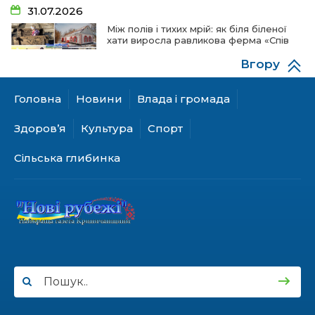
31.07.2026
Між полів і тихих мрій: як біля біленої
хати виросла равликова ферма «Спів
пташок»
Вгору
Головна
Новини
Влада і громада
28.07.2026
«КОЛО НЕЗЛАМНИХ»: як діти та
Здоров’я
Культура
Спорт
ветерани разом створюють
унікальний телепроєкт
Сільська глибинка
18.07.2026
Куди звернутися мешканцям
Криничанської громади за
соціальною підтримкою
17.07.2026
100-ий день народження відзначила