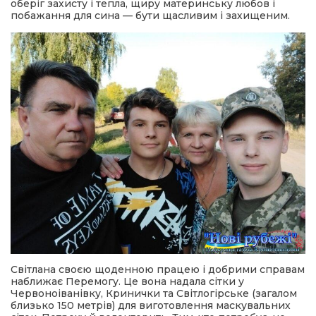
оберіг захисту і тепла, щиру материнську любов і
побажання для сина — бути щасливим і захищеним.
Світлана своєю щоденною працею і добрими справам
наближає Перемогу. Це вона надала сітки у
Червоноіванівку, Кринички та Світлогірське (загалом
близько 150 метрів) для виготовлення маскувальних