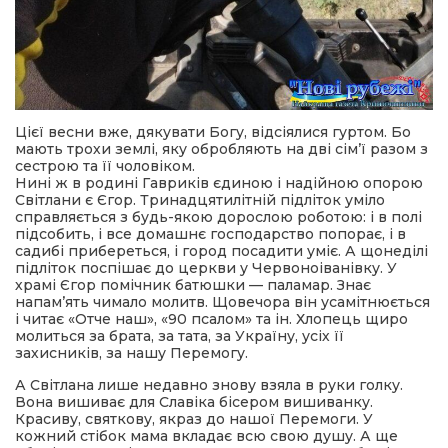
Цієї весни вже, дякувати Богу, відсіялися гуртом. Бо
мають трохи землі, яку обробляють на дві сім’ї разом з
сестрою та її чоловіком.
Нині ж в родині Гавриків єдиною і надійною опорою
Світлани є Єгор. Тринадцятилітній підліток уміло
справляється з будь-якою дорослою роботою: і в полі
підсобить, і все домашнє господарство попорає, і в
садибі прибереться, і город посадити уміє. А щонеділі
підліток поспішає до церкви у Червоноіванівку. У
храмі Єгор помічник батюшки — паламар. Знає
напам’ять чимало молитв. Щовечора він усамітнюється
і читає «Отче наш», «90 псалом» та ін. Хлопець щиро
молиться за брата, за тата, за Україну, усіх її
захисників, за нашу Перемогу.
А Світлана лише недавно знову взяла в руки голку.
Вона вишиває для Славіка бісером вишиванку.
Красиву, святкову, якраз до нашої Перемоги. У
кожний стібок мама вкладає всю свою душу. А ще