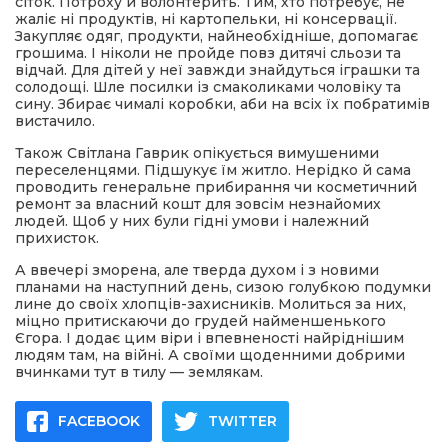
сіток. Потроху й волонтерить. Тим, хто потребує, не
жаліє ні продуктів, ні картопельки, ні консервації.
Закупляє одяг, продукти, найнеобхідніше, допомагає
грошима. І ніколи не пройде повз дитячі сльози та
відчай. Для дітей у неї завжди знайдуться іграшки та
солодощі. Шле посилки із смаколиками чоловіку та
сину. Збирає чималі коробки, аби на всіх їх побратимів
вистачило.
Також Світлана Гаврик опікується вимушеними
переселенцями. Підшукує їм житло. Нерідко й сама
проводить генеральне прибирання чи косметичний
ремонт за власний кошт для зовсім незнайомих
людей. Щоб у них були гідні умови і належний
прихисток.
А ввечері зморена, але тверда духом і з новими
планами на наступний день, сизою голубкою подумки
лине до своїх хлопців-захисників. Молиться за них,
міцно притискаючи до грудей найменшенького
Єгора. І додає цим віри і впевненості найріднішим
людям там, на війні. А своїми щоденними добрими
вчинками тут в тилу — землякам.
FACEBOOK
TWITTER