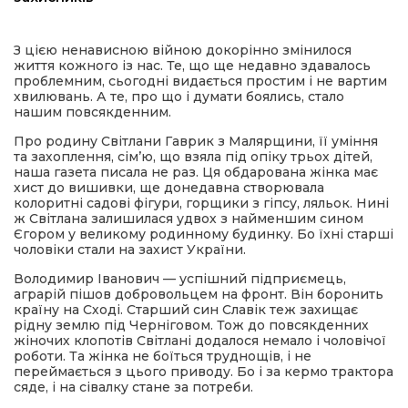
а редактора
З цією ненависною війною докорінно змінилося
життя кожного із нас. Те, що ще недавно здавалось
проблемним, сьогодні видається простим і не вартим
вали? Відповідаємо
хвилювань. А те, про що і думати боялись, стало
нашим повсякденним.
ти
Про родину Світлани Гаврик з Малярщини, її уміння
та захоплення, сім’ю, що взяла під опіку трьох дітей,
наша газета писала не раз. Ця обдарована жінка має
хист до вишивки, ще донедавна створювала
колоритні садові фігури, горщики з гіпсу, ляльок. Нині
ж Світлана залишилася удвох з найменшим сином
Єгором у великому родинному будинку. Бо їхні старші
чоловіки стали на захист України.
Володимир Іванович — успішний підприємець,
аграрій пішов добровольцем на фронт. Він боронить
країну на Сході. Старший син Славік теж захищає
рідну землю під Черніговом. Тож до повсякденних
жіночих клопотів Світлані додалося немало і чоловічої
роботи. Та жінка не боїться труднощів, і не
переймається з цього приводу. Бо і за кермо трактора
сяде, і на сівалку стане за потреби.