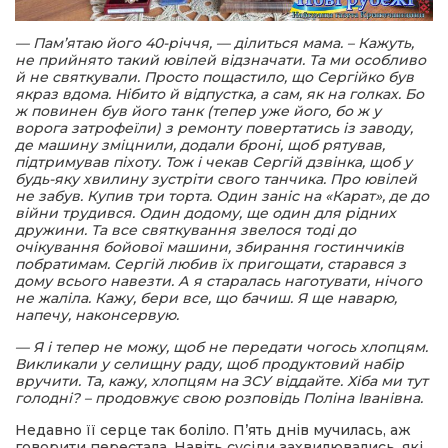
— Пам’ятаю його 40-річчя, — ділиться мама. – Кажуть,
не прийнято такий ювілей відзначати. Та ми особливо
й не святкували. Просто пощастило, що Сергійко був
якраз вдома. Нібито й відпустка, а сам, як на голках. Бо
ж повинен був його танк (тепер уже його, бо ж у
ворога затрофеїли) з ремонту повертатись із заводу,
де машину зміцнили, додали броні, щоб рятував,
підтримував піхоту. Тож і чекав Сергій дзвінка, щоб у
будь-яку хвилину зустріти свого танчика. Про ювілей
не забув. Купив три торта. Один заніс на «Карат», де до
війни трудився. Один додому, ще один для рідних
дружини. Та все святкування звелося тоді до
очікування бойової машини, збирання гостинчиків
побратимам. Сергій любив їх пригощати, старався з
дому всього навезти. А я старалась наготувати, нічого
не жаліла. Кажу, бери все, що бачиш. Я ще наварю,
напечу, наконсервую.
— Я і тепер не можу, щоб не передати чогось хлопцям.
Викликали у селищну раду, щоб продуктовий набір
вручити. Та, кажу, хлопцям на ЗСУ віддайте. Хіба ми тут
голодні? – продовжує свою розповідь Поліна Іванівна.
Недавно її серце так боліло. П’ять днів мучилась, аж
говорити перестала. Навіть сусіди захвилювались, які,