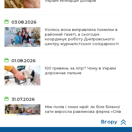
Україні мільярди доларів
03.08.2026
Колись вона виправляла помилки в
районній газеті, а сьогодні
координує роботу Дніпровського
центру журналістської солідарності
01.08.2026
100 гривень за літр? Чому в Україні
дорожчає пальне
31.07.2026
Між полів і тихих мрій: як біля біленої
хати виросла равликова ферма «Спів
пташок»
Вгору