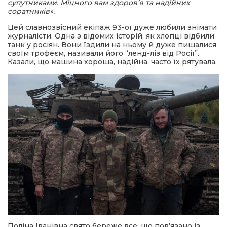
супутниками. Міцного вам здоров’я та надійних
соратників».
Цей славнозвісний екіпаж 93-ої дуже любили знімати
журналісти. Одна з відомих історій, як хлопці відбили
танк у росіян. Вони їздили на ньому й дуже пишалися
своїм трофеєм, називали його “ленд-ліз від Росії”.
Казали, що машина хороша, надійна, часто їх рятувала.
Поліна Іванівна свято береже все, що пов’язано із