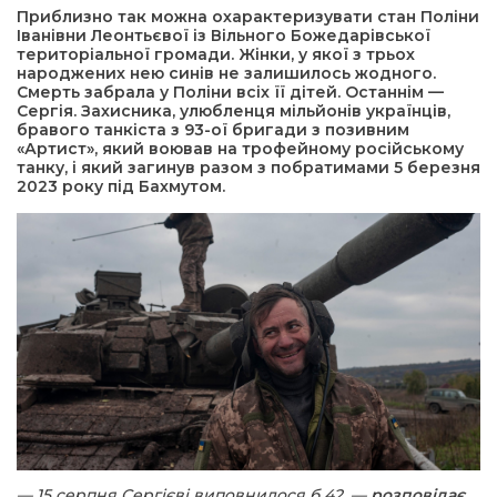
Приблизно так можна охарактеризувати стан Поліни
Іванівни Леонтьєвої із Вільного Божедарівської
а редактора
територіальної громади. Жінки, у якої з трьох
народжених нею синів не залишилось жодного.
Смерть забрала у Поліни всіх її дітей. Останнім —
Сергія. Захисника, улюбленця мільйонів українців,
вали? Відповідаємо
бравого танкіста з 93-ої бригади з позивним
«Артист», який воював на трофейному російському
танку, і який загинув разом з побратимами 5 березня
ти
2023 року під Бахмутом.
— 15 серпня Сергієві виповнилося б 42, —
розповідає