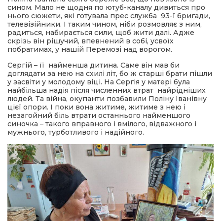
сином. Мало не щодня по ютуб-каналу дивиться про
нього сюжети, які готувала прес служба 93-ї бригади,
телевізійники. І таким чином, ніби розмовляє з ним,
радиться, набирається сили, щоб жити далі. Адже
скрізь він рішучий, впевнений в собі, усвоїх
побратимах, у нашій Перемозі над ворогом.
Сергій – її найменша дитина. Саме він мав би
доглядати за нею на схилі літ, бо ж старші брати пішли
у засвіти у молодому віці. На Сергія у матері була
найбільша надія після численних втрат найрідніших
людей. Та війна, окупанти позбавили Поліну Іванівну
цієї опори. І поки вона житиме, житиме з нею і
незагойний біль втрати останнього найменшого
синочка – такого вправного і вмілого, відважного і
мужнього, турботливого і надійного.