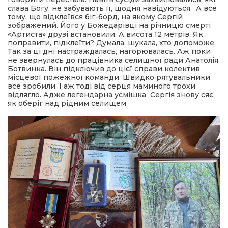
слава Богу, не забувають її, щодня навідуються. А все
тому, що відклеївся біг-борд, на якому Сергій
зображений. Його у Божедарівці на річницю смерті
«Артиста» друзі встановили. А висота 12 метрів. Як
поправити, підклеїти? Думала, шукала, хто допоможе.
Так за ці дні настраждалась, нагорювалась. Аж поки
не звернулась до працівника селищної ради Анатолія
Ботвинка. Він підключив до цієї справи колектив
місцевої пожежної команди. Швидко рятувальники
все зробили. І аж тоді від серця маминого трохи
відлягло. Адже легендарна усмішка Сергія знову сяє,
як оберіг над рідним селищем.