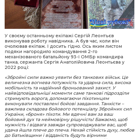
У своєму останньому екіпажі Сергій Леонтьєв
виконував роботу навідника.. А був час, коли він
очолював екіпаж. І досить гідно. Ось яким листом
подяки нагородило командування 2-го
механізованого батальйону 93-ї ОМБр командира
танка, сержанта Сергія Анатолійовича Леонтьєва у
2022 році:
«Збройні сили важко уявити без танкових військ. Це
величезна вогнева потужність та ударна сила, висока
мобільність та надійний броньований захист. У
найвідповідальніші моменти саме танкові підрозділи
стримують ворога, допомагаючи піхотинцям
виконувати поставлені бойові завдання. Танкісти –
важлива складова бойового потенціалу Збройних сил
України, «броня» піхоти. Ми вдячні вам за ваш
бойовий дух та неймовірну рішучість! Бажаємо, щоб
мужність і відвага завжди супроводжували вас, щоб
удача йшла плече до плеча. Нехай стійкість духу, любов
до Батьківщини і відданість будуть вірними