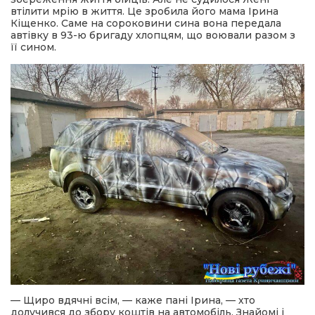
втілити мрію в життя. Це зробила його мама Ірина
Кіщенко. Саме на сороковини сина вона передала
автівку в 93-ю бригаду хлопцям, що воювали разом з
її сином.
— Щиро вдячні всім, — каже пані Ірина, — хто
долучився до збору коштів на автомобіль. Знайомі і