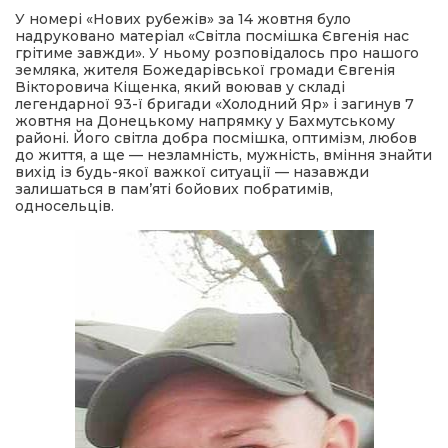
У номері «Нових рубежів» за 14 жовтня було
надруковано матеріал «Світла посмішка Євгенія нас
а редактора
грітиме завжди». У ньому розповідалось про нашого
земляка, жителя Божедарівської громади Євгенія
Вікторовича Кіщенка, який воював у складі
вали? Відповідаємо
легендарної 93-ї бригади «Холодний Яр» і загинув 7
жовтня на Донецькому напрямку у Бахмутському
районі. Його світла добра посмішка, оптимізм, любов
ти
до життя, а ще — незламність, мужність, вміння знайти
вихід із будь-якої важкої ситуації — назавжди
залишаться в пам’яті бойових побратимів,
односельців.