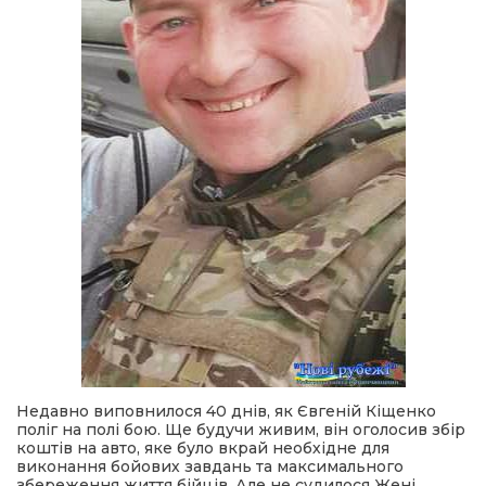
Недавно виповнилося 40 днів, як Євгеній Кіщенко
поліг на полі бою. Ще будучи живим, він оголосив збір
коштів на авто, яке було вкрай необхідне для
виконання бойових завдань та максимального
збереження життя бійців. Але не судилося Жені