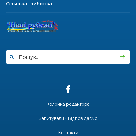
Сільська глибинка
17.07.2026
100-ий день народження відзначила
жителька Первозванівки Олена
Баліцька
16.07.2026
ВУЛИЦЯ ІМЕНІ СИНА І ЩОТИЖНЕВІ
«МАРШРУТИ НАДІЇ» ВАЛЕРІЯ
ГАВРИЛЮКА
15.07.2026
Колонка редактора
ДОЩІ СТРИМУЮТЬ ЖНИВА
Запитували? Відповідаємо
Контакти