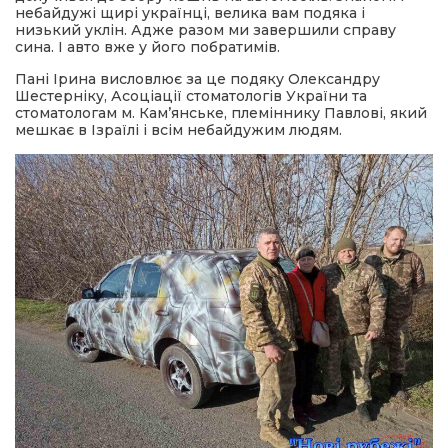
небайдужі щирі українці, велика вам подяка і
низький уклін. Адже разом ми завершили справу
сина. І авто вже у його побратимів.
Пані Ірина висловлює за це подяку Олександру
Шестерніку, Асоціації стоматологів України та
стоматологам м. Кам’янське, племіннику Павлові, який
мешкає в Ізраїлі і всім небайдужим людям.