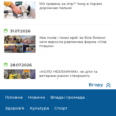
100 гривень за літр? Чому в Україні
дорожчає пальне
31.07.2026
Між полів і тихих мрій: як біля біленої
хати виросла равликова ферма «Спів
пташок»
28.07.2026
«КОЛО НЕЗЛАМНИХ»: як діти та
ветерани разом створюють
унікальний телепроєкт
Вгору
Головна
Новини
Влада і громада
18.07.2026
Куди звернутися мешканцям
Здоров’я
Культура
Спорт
Криничанської громади за
соціальною підтримкою