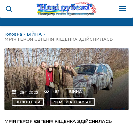
Головна
ВІЙНА
на
МРІЯ ГЕРОЯ ЄВГЕНІЯ КІЩЕНКА ЗДІЙСНИЛАСЬ
и
і громада
ура
483
ВІЙНА
28.11.2022
ВОЛОНТЕРИ
МЕМОРІАЛ ПАМ'ЯТІ
біди не буває
МРІЯ ГЕРОЯ ЄВГЕНІЯ КІЩЕНКА ЗДІЙСНИЛАСЬ
ал пам’яті