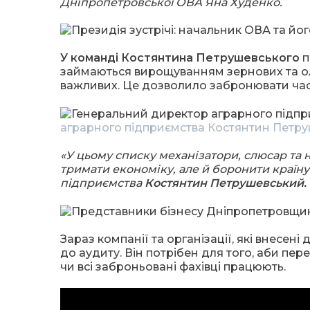
Дніпропетровської ОВА Яна Худенко.
У команді Костянтина Петрушевського
п
займаються вирощуванням зернових та ол
важливих. Це дозволило забронювати част
аграрного підприємства Костянтин Петру
«У цьому списку механізатори, слюсар та н
тримати економіку, але й боронити країну
підприємства
Костянтин Петрушевський.
Зараз компанії та організації, які внесен
до аудиту. Він потрібен для того, аби пер
чи всі заброньовані фахівці працюють.