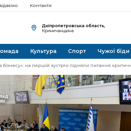
відаємо
Контакти
Дніпропетровська область,
Криничанщина
ромада
Культура
Спорт
Чужої біди
та бізнесу»: на першій зустрічі підняли питання крит