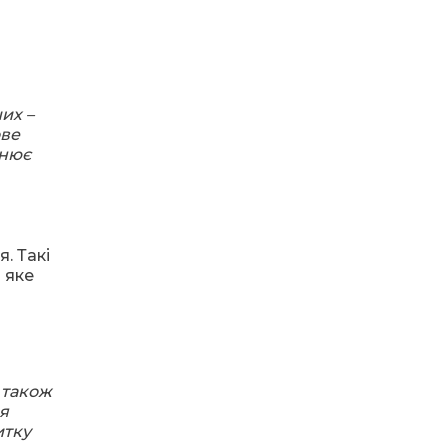
28.07.2026
«КОЛО НЕЗЛАМНИХ»:
як діти та ветерани
разом створюють
унікальний
телепроєкт
их –
ове
цнює
18.07.2026
Куди звернутися
мешканцям
Криничанської
громади за
соціальною
. Такі
підтримкою
 яке
17.07.2026
100-ий день
народження
відзначила жителька
Первозванівки Олена
 також
Баліцька
я
итку