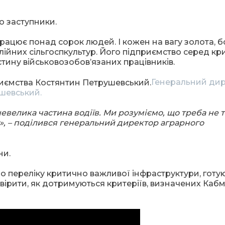
рацює понад сорок людей. І кожен на вагу золота, б
ійних сільгоспкультур. Його підприємство серед кр
ину військовозобов’язаних працівників.
Генеральний ди
шевський.
евелика частина водіїв. Ми розуміємо, що треба не 
», – поділився генеральний директор аграрного
і до переліку критично важливої інфраструктури, готу
евірити, як дотримуються критеріїв, визначених Кабмі