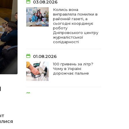
03.08.2026
Колись вона
виправляла помилки в
районній газеті, а
сьогодні координує
роботу
Дніпровського центру
журналістської
солідарності
01.08.2026
100 гривень за літр?
Чому в Україні
дорожчає пальне
и
31.07.2026
Між полів і тихих мрій:
як біля біленої хати
виросла равликова
нт
ферма «Спів пташок»
илися