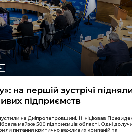
А
у»: на першій зустрічі піднял
ивих підприємств
пустили на Дніпропетровщині. Її ініціював Президе
брала майже 500 підприємців області. Одні долуч
ворили питання критично важливих компаній та