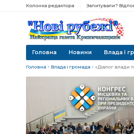
Колонка редактора
Запитували? Відпо
Головна
Новини
Влада і г
Головна
Влада і громада
«Діалог влади 