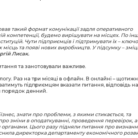
вав такий формат комунікації задля оперативного
шій компетенції, будемо вирішувати на місцях. По інш
итуцій. Чути підприємців і підтримувати їх – ключ
місць та появі нових виробництв. У підсумку – змі
ргій Лисак.
гу. Раз на три місяці в офлайн. В онлайні – щотижня
ватимуть підприємцям вказати питання, відповідь на
я порядок денний.
ізнес, знати про проблеми, з якими стикається, та
про зміни в оподаткуванні, проведення перевірок, а
органами. Цього разу підняли питання про визнанн
снила директорка департаменту економічного розв